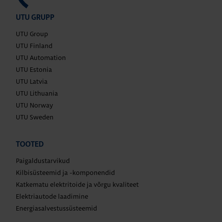
UTU GRUPP
UTU Group
UTU Finland
UTU Automation
UTU Estonia
UTU Latvia
UTU Lithuania
UTU Norway
UTU Sweden
TOOTED
Paigaldustarvikud
Kilbisüsteemid ja -komponendid
Katkematu elektritoide ja võrgu kvaliteet
Elektriautode laadimine
Energiasalvestussüsteemid