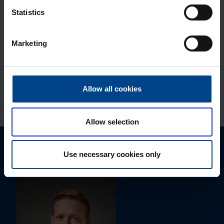
Statistics
Mon­taaž­plaat Orion Plus, 350×300
mm, metall
Marketing
Tootekood: FL404A
Mon­taaž­plaat Orion Plus, 350×300
mm, plas­tik
Allow all cookies
Tootekood: FL423A
Allow selection
Palun võtke meiega ühendust
Use necessary cookies only