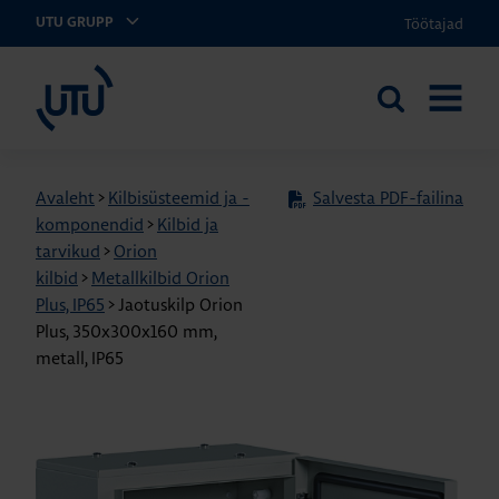
Töötajad
UTU GRUPP
UTU Eesti
Otsi
AVA
saidilt
MENÜÜ
Avaleht
>
Kilbisüsteemid ja -
Salvesta PDF-failina
komponendid
>
Kilbid ja
tarvikud
>
Orion
kilbid
>
Metallkilbid Orion
Plus, IP65
>
Jaotuskilp Orion
Plus, 350x300x160 mm,
metall, IP65