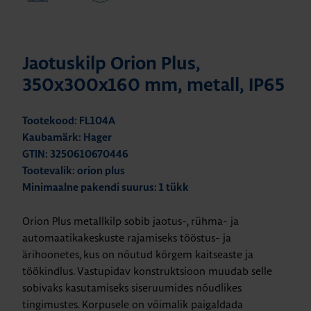
Jaotuskilp Orion Plus,
350x300x160 mm, metall, IP65
Tootekood: FL104A
Kaubamärk: Hager
GTIN: 3250610670446
Tootevalik: orion plus
Minimaalne pakendi suurus: 1 tükk
Orion Plus metallkilp sobib jaotus-, rühma- ja
automaatikakeskuste rajamiseks tööstus- ja
ärihoonetes, kus on nõutud kõrgem kaitseaste ja
töökindlus. Vastupidav konstruktsioon muudab selle
sobivaks kasutamiseks siseruumides nõudlikes
tingimustes. Korpusele on võimalik paigaldada