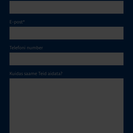
E-post
*
Telefoni number
Kuidas saame Teid aidata?