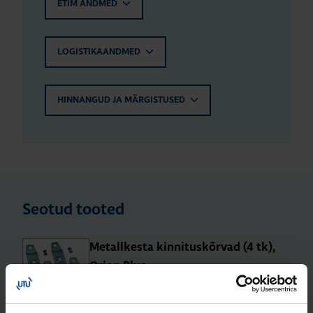
ETIM ANDMED
LOGISTIKAANDMED
HINNANGUD JA MÄRGISTUSED
Seotud tooted
Metall­kesta kin­ni­tus­kõr­vad (4 tk),
Orion Plus
Tootekood: FL85Z