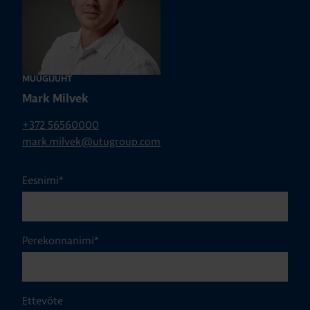
MÜÜGIJUHT
Mark Milvek
+372 56560000
mark.milvek@utugroup.com
Eesnimi
*
Perekonnanimi
*
Ettevõte