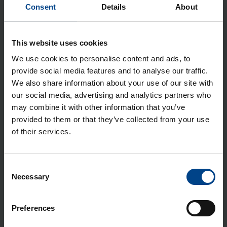
Kolm­nurkne lukk, Orion Plus, 2 võtit
Consent
Details
About
Tootekood: FL96Z
This website uses cookies
Moo­dul­sisu Orion Plus teras­kil­bile,
We use cookies to personalise content and ads, to
2×12 moo­du­lit, 350×300 mm
provide social media features and to analyse our traffic.
Tootekood: FL979A
We also share information about your use of our site with
our social media, advertising and analytics partners who
Ver­ti­kaal­sed sii­nid kilbi põhja, Orion
may combine it with other information that you’ve
Plus C, kõr­gus 300 mm
provided to them or that they’ve collected from your use
Tootekood: FL461A
of their services.
Siseuks Orion Plus, 350×300 mm,
metall
Consent
Tootekood: FL544A
Necessary
Selection
Moo­dul­sisu Orion Plus C, 2×12 moo­
Preferences
du­lit, 300×300 mm
Tootekood: FL990A