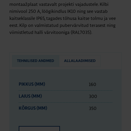
montaažplaat vastavalt projekti vajadustele. Kilbi
nimivool 250 A, löögikindlus IK10 ning see vastab
kaitseklassile IP65, tagades tõhusa kaitse tolmu ja vee
eest. Kilp on valmistatud pubervärvitud terasest ning
viimistletud halli värvitooniga (RAL7035).
TEHNILISED ANDMED
ALLALAADIMISED
160
PIKKUS (MM)
300
LAIUS (MM)
350
KÕRGUS (MM)