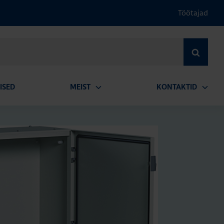
Töötajad
OTSI
ISED
MEIST
KONTAKTID
Ava
Ava
alammenüü
alamm