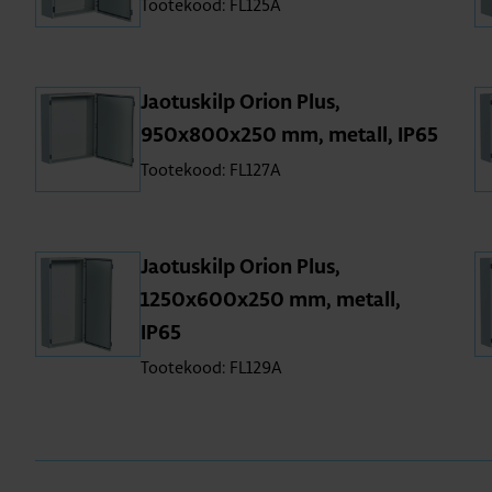
Tootekood: FL125A
Jao­tus­kilp Orion Plus,
950x800x250 mm, metall, IP65
Tootekood: FL127A
Jao­tus­kilp Orion Plus,
1250x600x250 mm, metall,
IP65
Tootekood: FL129A