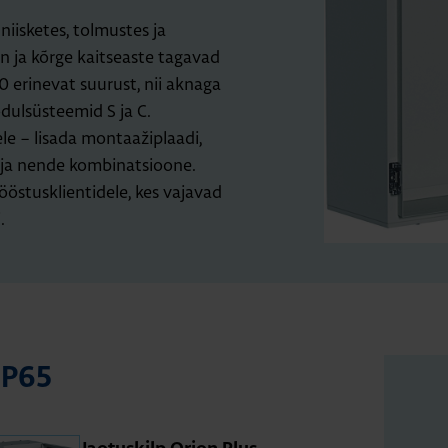
iisketes, tolmustes ja
on ja kõrge kaitseaste tagavad
0 erinevat suurust, nii aknaga
ulsüsteemid S ja C.
le – lisada montaažiplaadi,
 ja nende kombinatsioone.
ööstusklientidele, kes vajavad
.
 IP65