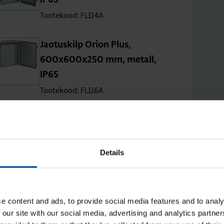
IP65
Tootekood: FL114A
Jao­tus­kilp Orion Plus,
600x600x250 mm, metall,
IP65
Tootekood: FL116A
Jao­tus­kilp Orion Plus,
650x400x250 mm, metall, IP65
Tootekood: FL118A
Details
Jao­tus­kilp Orion Plus,
e content and ads, to provide social media features and to analy
650x500x250 mm, metall, IP65
 our site with our social media, advertising and analytics partn