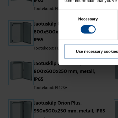
IP65
other information that you’ve
Tootekood: FL119A
Consent
Necessary
Selection
Jao­tus­kilp Orion Plus,
800x500x200 mm, metall,
IP65
Tootekood: FL121A
Use necessary cookies
Jao­tus­kilp Orion Plus,
800x600x250 mm, metall,
IP65
Tootekood: FL123A
Jao­tus­kilp Orion Plus,
950x600x250 mm, metall, IP65