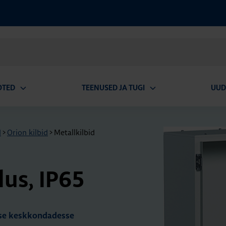
OTED
TEENUSED JA TUGI
UUD
Ava
Ava
alammenüü
alammenüü
d
>
Orion kilbid
>
Metallkilbid
lus, IP65
sse keskkondadesse