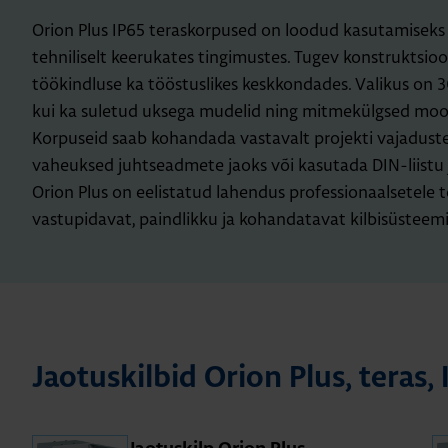
Orion Plus IP65 teraskorpused on loodud kasutamiseks n
tehniliselt keerukates tingimustes. Tugev konstruktsio
töökindluse ka tööstuslikes keskkondades. Valikus on 3
kui ka suletud uksega mudelid ning mitmekülgsed mood
Korpuseid saab kohandada vastavalt projekti vajaduste
vaheuksed juhtseadmete jaoks või kasutada DIN-liistu
Orion Plus on eelistatud lahendus professionaalsetele t
vastupidavat, paindlikku ja kohandatavat kilbisüsteemi
Jao­tus­kil­bid Orion Plus, teras,