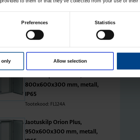
Tootekood: FL120A
 provided to them or that they’ve collected from your use of their
Preferences
Statistics
Jao­tus­kilp Orion Plus,
800x500x250 mm, metall,
IP65
Tootekood: FL122A
 only
Allow selection
Jao­tus­kilp Orion Plus,
800x600x300 mm, metall,
IP65
Tootekood: FL124A
Jao­tus­kilp Orion Plus,
950x600x300 mm, metall,