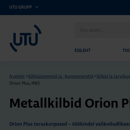
UTU GRUPP
UTU Eesti
Otsi
saidilt
ESILEHT
TO
Avaleht
>
Kilbisüsteemid ja -komponendid
>
Kilbid ja tarviku
Orion Plus, IP65
Metall­kil­bid Orion P
Orion Plus teraskorpused – töökindel valiknõudlike