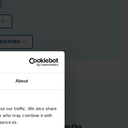
RGISTUSED
About
se our traffic. We also share
ers who may combine it with
 services.
Tihen­di­komp­lekt, Orion Plus