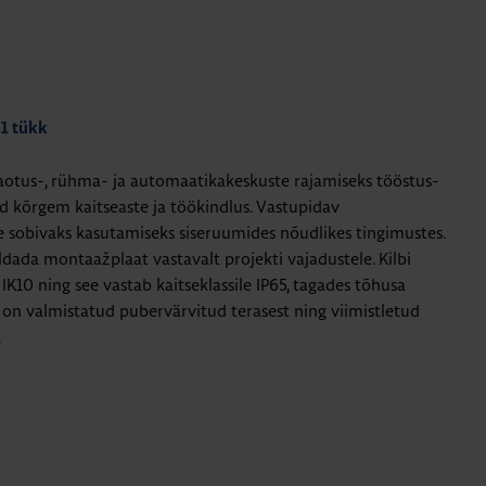
 1 tükk
jaotus-, rühma- ja automaatikakeskuste rajamiseks tööstus-
d kõrgem kaitseaste ja töökindlus. Vastupidav
 sobivaks kasutamiseks siseruumides nõudlikes tingimustes.
dada montaažplaat vastavalt projekti vajadustele. Kilbi
IK10 ning see vastab kaitseklassile IP65, tagades tõhusa
lp on valmistatud pubervärvitud terasest ning viimistletud
.