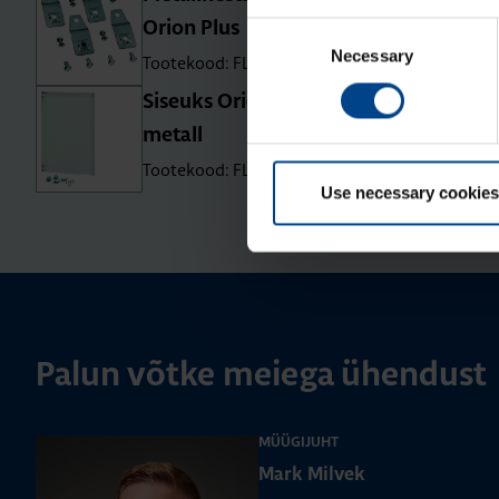
Orion Plus
Consent
Necessary
Selection
Tootekood: FL85Z
Siseuks Orion Plus, 400×300 mm,
metall
Tootekood: FL545A
Use necessary cookies
Palun võtke meiega ühendust
MÜÜGIJUHT
Mark Milvek