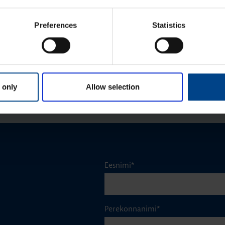
Tootekood: FL96Z
Preferences
Statistics
Mon­taaž­plaat Orion Plus, 400×300
mm, metall
Tootekood: FL405A
 only
Allow selection
Eesnimi
*
Perekonnanimi
*