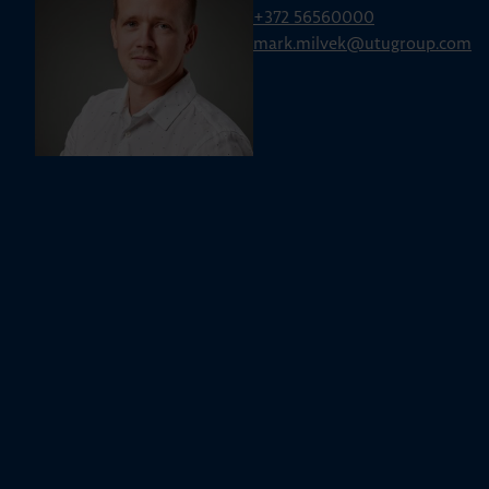
+372 56560000
mark.milvek@utugroup.com