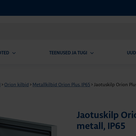
OTED
TEENUSED JA TUGI
UUD
Ava
Ava
alammenüü
alammenüü
d
>
Orion kilbid
>
Metallkilbid Orion Plus, IP65
>
Jaotuskilp Orion Pl
Jaotuskilp Or
metall, IP65