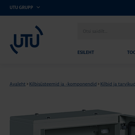
UTU GRUPP
UTU Eesti
Otsi
saidilt
ESILEHT
TO
Avaleht
>
Kilbisüsteemid ja -komponendid
>
Kilbid ja tarviku