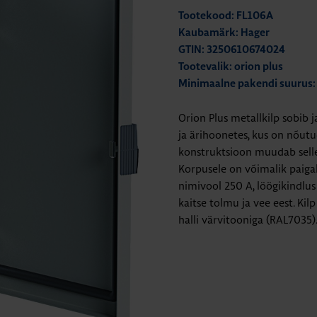
Tootekood: FL106A
Kaubamärk: Hager
GTIN: 3250610674024
Tootevalik: orion plus
Minimaalne pakendi suurus:
Orion Plus metallkilp sobib 
ja ärihoonetes, kus on nõutu
konstruktsioon muudab selle
Korpusele on võimalik paigal
nimivool 250 A, löögikindlus 
kaitse tolmu ja vee eest. Ki
halli värvitooniga (RAL7035)