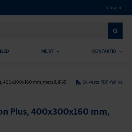
Töötajad
OTSI
ISED
MEIST
KONTAKTID
Ava
Ava
alammenüü
alamm
us, 400x300x160 mm, metall, IP65
Salvesta PDF-failina
ion Plus, 400x300x160 mm,