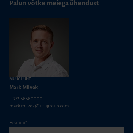
Palun võtke meiega ühendust
MÜÜGIJUHT
Mark Milvek
+372 56560000
mark.milvek@utugroup.com
Eesnimi
*