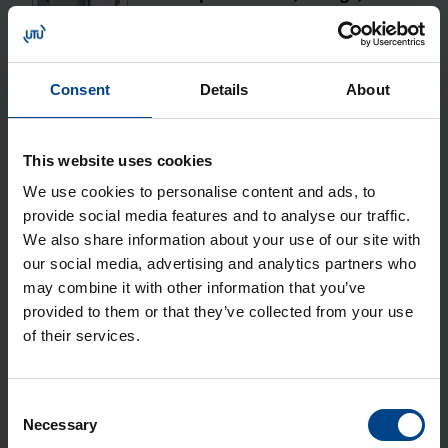
800x500x200 mm, metall, IP65
Tootekood: FL171A
Consent
Details
About
Jao­tus­kilp Orion Plus, aknaga,
800x600x250 mm, metall, IP65
Tootekood: FL173A
This website uses cookies
Jao­tus­kilp Orion Plus, aknaga,
We use cookies to personalise content and ads, to
800x600x300 mm, metall, IP65
provide social media features and to analyse our traffic.
We also share information about your use of our site with
Tootekood: FL174A
our social media, advertising and analytics partners who
Jao­tus­kilp Orion Plus, aknaga,
may combine it with other information that you’ve
950x600x250 mm, metall, IP65
provided to them or that they’ve collected from your use
of their services.
Tootekood: FL175A
Jao­tus­kilp Orion Plus, aknaga,
Consent
950x600x300 mm, metall, IP65
Necessary
Selection
Tootekood: FL176A