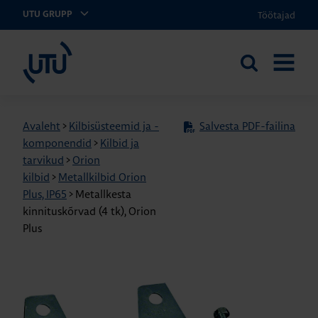
Töötajad
UTU GRUPP
UTU Eesti
Otsi
AVA
saidilt
MENÜÜ
Avaleht
>
Kilbisüsteemid ja -
Salvesta PDF-failina
komponendid
>
Kilbid ja
tarvikud
>
Orion
kilbid
>
Metallkilbid Orion
Plus, IP65
>
Metallkesta
kinnituskõrvad (4 tk), Orion
Plus