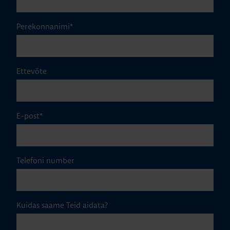
Perekonnanimi
*
Ettevõte
E-post
*
Telefoni number
Kuidas saame Teid aidata?