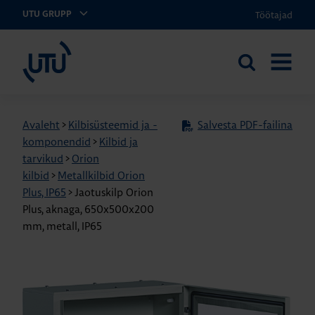
Töötajad
UTU GRUPP
UTU Eesti
Otsi
AVA
saidilt
MENÜÜ
Avaleht
>
Kilbisüsteemid ja -
Salvesta PDF-failina
komponendid
>
Kilbid ja
tarvikud
>
Orion
kilbid
>
Metallkilbid Orion
Plus, IP65
>
Jaotuskilp Orion
Plus, aknaga, 650x500x200
mm, metall, IP65