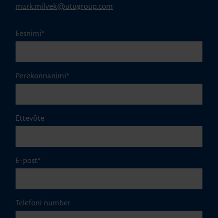
mark.milvek@utugroup.com
Eesnimi
*
Perekonnanimi
*
Ettevõte
E-post
*
Telefoni number