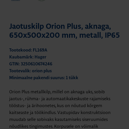
Jaotuskilp Orion Plus, aknaga,
650x500x200 mm, metall, IP65
Tootekood: FL169A
Kaubamärk: Hager
GTIN: 3250610674246
Tootevalik: orion plus
Minimaalne pakendi suurus: 1 tükk
Orion Plus metallkilp, millel on aknaga uks, sobib
jaotus-, rühma- ja automaatikakeskuste rajamiseks
tööstus- ja ärihoonetes, kus on nõutud kõrgem
kaitseaste ja töökindlus. Vastupidav konstruktsioon
muudab selle sobivaks kasutamiseks siseruumides
nõudlikes tingimustes. Korpusele on võimalik