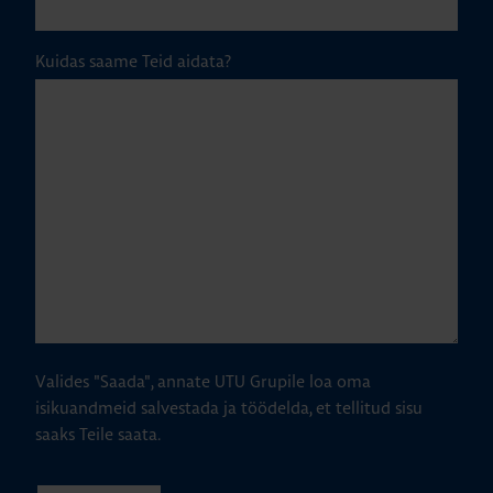
Kuidas saame Teid aidata?
Valides "Saada", annate UTU Grupile loa oma
isikuandmeid salvestada ja töödelda, et tellitud sisu
saaks Teile saata.