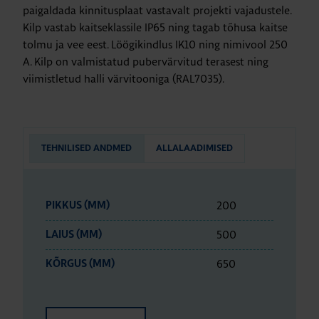
paigaldada kinnitusplaat vastavalt projekti vajadustele.
Kilp vastab kaitseklassile IP65 ning tagab tõhusa kaitse
tolmu ja vee eest. Löögikindlus IK10 ning nimivool 250
A. Kilp on valmistatud pubervärvitud terasest ning
viimistletud halli värvitooniga (RAL7035).
TEHNILISED ANDMED
ALLALAADIMISED
200
PIKKUS (MM)
500
LAIUS (MM)
650
KÕRGUS (MM)