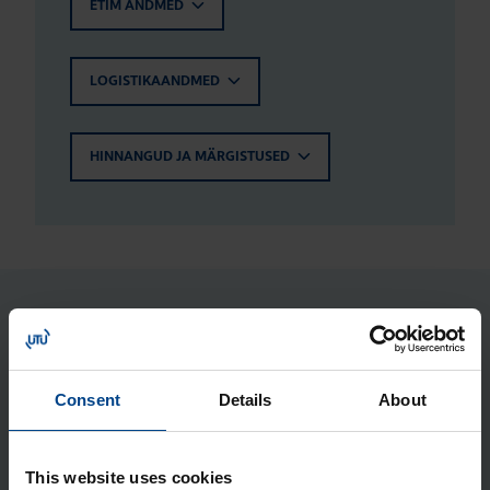
ETIM ANDMED
LOGISTIKAANDMED
HINNANGUD JA MÄRGISTUSED
Seotud tooted
Metall­kesta kin­ni­tus­kõr­vad (4 tk),
Consent
Details
About
Orion Plus
Tootekood: FL85Z
This website uses cookies