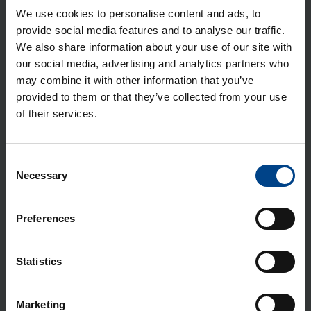
Sok­kel Orion Plus, 150x500x200
We use cookies to personalise content and ads, to
mm, teras
provide social media features and to analyse our traffic.
Tootekood: FL957A
We also share information about your use of our site with
our social media, advertising and analytics partners who
Moo­dul­sisu Orion Plus C, 4×24 moo­
may combine it with other information that you’ve
du­lit, 600×500 mm
provided to them or that they’ve collected from your use
Tootekood: FL994A
of their services.
Mon­taaž­plaat Orion Plus, 650×500
mm, metall
Consent
Tootekood: FL413A
Necessary
Selection
Siseuks Orion Plus, 650×500 mm,
Preferences
metall
Tootekood: FL552A
Statistics
Mon­taaž­plaat Orion Plus, 650×500
mm, plas­tik
Marketing
Tootekood: FL427A