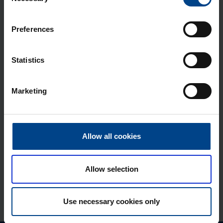
Selection
Mon­taaž­plaat Orion Plus, 500×400
Preferences
mm, metall
Tootekood: FL408A
Statistics
Siseuks Orion Plus, 500×300 mm,
metall
Marketing
Tootekood: FL547A
Mon­taaž­plaat Orion Plus, 500×300
mm, plas­tik
Allow all cookies
Tootekood: FL424A
Mon­taaž­plaat Orion Plus, 500×400
Allow selection
mm, plas­tik
Tootekood: FL425A
Use necessary cookies only