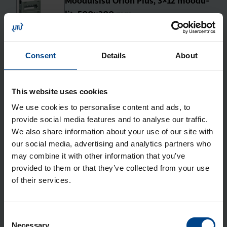
Moo­dul­sisu Orion Plus, 3×12 moo­du­
lit, 500×300 mm
Tootekood: FL981A
Ver­ti­kaal­sed sii­nid kilbi põhja, Orion
Consent
Details
About
Plus C, kõr­gus 450 mm
Tootekood: FL462A
This website uses cookies
Siseuks Orion Plus, 500×400 mm,
We use cookies to personalise content and ads, to
metall
provide social media features and to analyse our traffic.
Tootekood: FL548A
We also share information about your use of our site with
our social media, advertising and analytics partners who
Moo­dul­sisu Orion Plus C, 3×12 moo­
may combine it with other information that you’ve
du­lit, 450×300 mm
provided to them or that they’ve collected from your use
Tootekood: FL991A
of their services.
Mon­taaž­plaat Orion Plus, 500×300
mm, metall
Consent
Tootekood: FL407A
Necessary