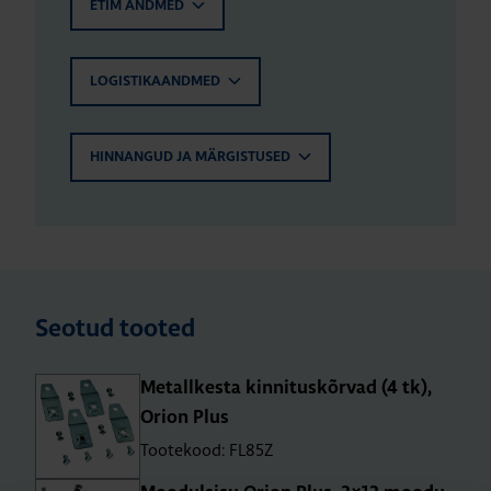
ETIM ANDMED
LOGISTIKAANDMED
HINNANGUD JA MÄRGISTUSED
Seotud tooted
Metall­kesta kin­ni­tus­kõr­vad (4 tk),
Orion Plus
Tootekood: FL85Z