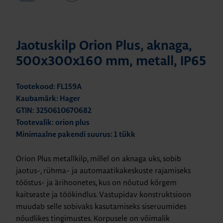
Jaotuskilp Orion Plus, aknaga,
500x300x160 mm, metall, IP65
Tootekood: FL159A
Kaubamärk: Hager
GTIN: 3250610670682
Tootevalik: orion plus
Minimaalne pakendi suurus: 1 tükk
Orion Plus metallkilp, millel on aknaga uks, sobib
jaotus-, rühma- ja automaatikakeskuste rajamiseks
tööstus- ja ärihoonetes, kus on nõutud kõrgem
kaitseaste ja töökindlus. Vastupidav konstruktsioon
muudab selle sobivaks kasutamiseks siseruumides
nõudlikes tingimustes. Korpusele on võimalik