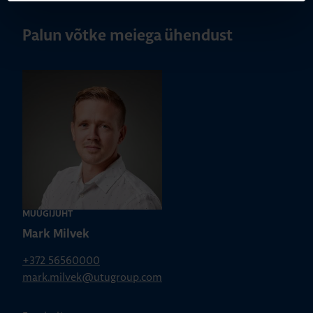
Palun võtke meiega ühendust
MÜÜGIJUHT
Mark Milvek
+372 56560000
mark.milvek@utugroup.com