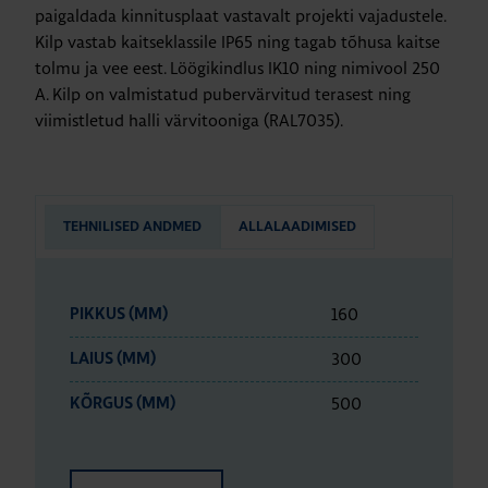
paigaldada kinnitusplaat vastavalt projekti vajadustele.
Kilp vastab kaitseklassile IP65 ning tagab tõhusa kaitse
tolmu ja vee eest. Löögikindlus IK10 ning nimivool 250
A. Kilp on valmistatud pubervärvitud terasest ning
viimistletud halli värvitooniga (RAL7035).
TEHNILISED ANDMED
ALLALAADIMISED
160
PIKKUS (MM)
300
LAIUS (MM)
500
KÕRGUS (MM)