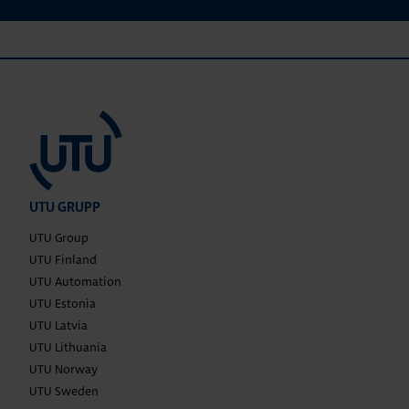
UTU GRUPP
UTU Group
UTU Finland
UTU Automation
UTU Estonia
UTU Latvia
UTU Lithuania
UTU Norway
UTU Sweden