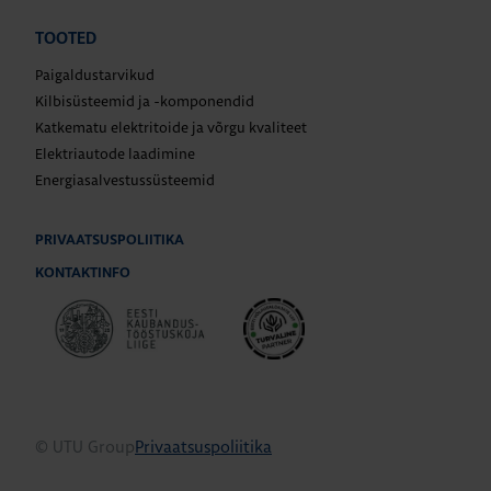
TOOTED
Paigaldustarvikud
Kilbisüsteemid ja -komponendid
Katkematu elektritoide ja võrgu kvaliteet
Elektriautode laadimine
Energiasalvestussüsteemid
PRIVAATSUSPOLIITIKA
KONTAKTINFO
© UTU Group
Privaatsuspoliitika