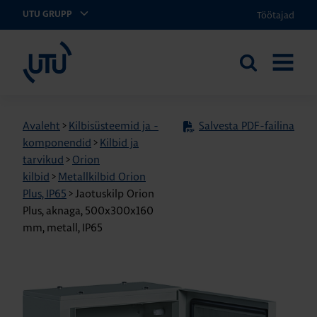
Töötajad
UTU GRUPP
UTU Eesti
Otsi
AVA
saidilt
MENÜÜ
Avaleht
>
Kilbisüsteemid ja -
Salvesta PDF-failina
komponendid
>
Kilbid ja
tarvikud
>
Orion
kilbid
>
Metallkilbid Orion
Plus, IP65
>
Jaotuskilp Orion
Plus, aknaga, 500x300x160
mm, metall, IP65