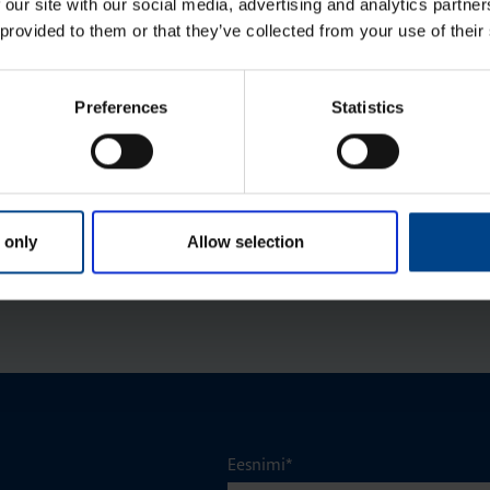
 our site with our social media, advertising and analytics partn
500x300x160 mm, metall, IP65
 provided to them or that they’ve collected from your use of their
Tootekood: FL159A
Jao­tus­kilp Orion Plus,
Preferences
Statistics
500x300x160 mm, metall, IP65
Tootekood: FL109A
 only
Allow selection
Eesnimi
*