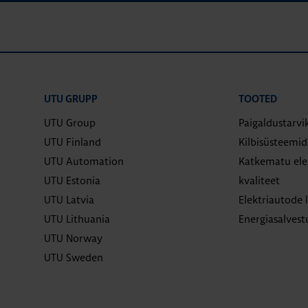
UTU GRUPP
TOOTED
UTU Group
Paigaldustarvi
UTU Finland
Kilbisüsteemi
UTU Automation
Katkematu elek
UTU Estonia
kvaliteet
UTU Latvia
Elektriautode 
UTU Lithuania
Energiasalves
UTU Norway
UTU Sweden