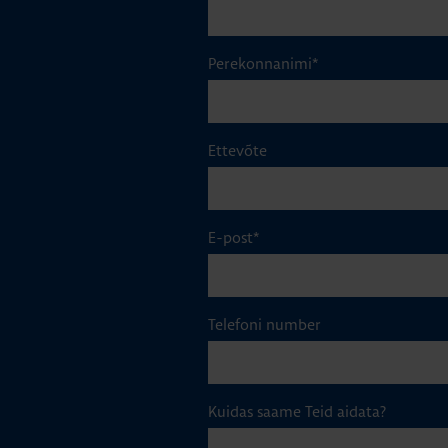
Perekonnanimi
*
Ettevõte
E-post
*
Telefoni number
Kuidas saame Teid aidata?