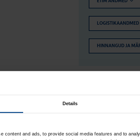
ETIM ANDMED
LOGISTIKAANDMED
HINNANGUD JA MÄ
Details
e content and ads, to provide social media features and to analy
Jao­tus­kilp Orion Plus, aknaga,