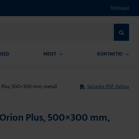
Töötajad
OTSI
ISED
MEIST
KONTAKTID
Ava
Ava
alammenüü
alamm
 Plus, 500×300 mm, metall
Salvesta PDF-failina
 Orion Plus, 500×300 mm,