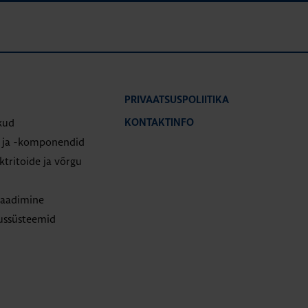
PRIVAATSUSPOLIITIKA
kud
KONTAKTINFO
d ja -komponendid
tritoide ja võrgu
laadimine
tussüsteemid