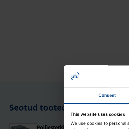
Consent
Seotud tooted
This website uses cookies
We use cookies to personalis
Polües­ter­kilp Orion Plus, aknaga,