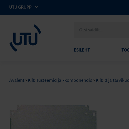
UTU GRUPP
UTU Eesti
Otsi
saidilt
ESILEHT
TO
Avaleht
>
Kilbisüsteemid ja -komponendid
>
Kilbid ja tarviku