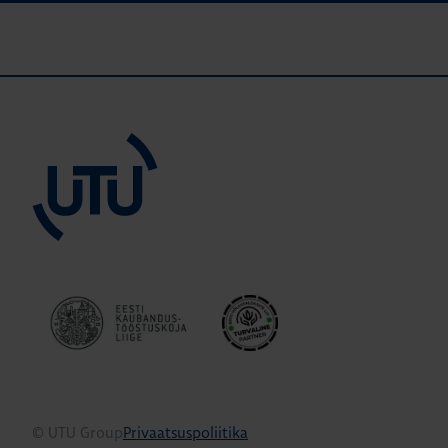
© UTU Group
Privaatsuspoliitika