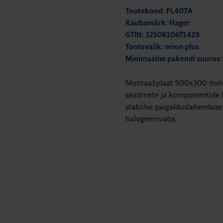
Tootekood: FL407A
Kaubamärk: Hager
GTIN: 3250610671429
Tootevalik: orion plus
Minimaalne pakendi suurus:
Montaažplaat 500x300 mm, o
seadmete ja komponentide ki
stabiilse paigalduslahenduse 
halogeenivaba.