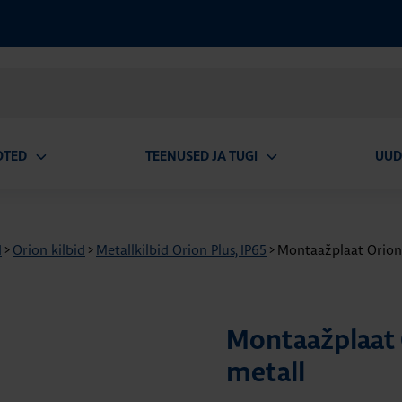
OTED
TEENUSED JA TUGI
UUD
Ava
Ava
alammenüü
alammenüü
d
>
Orion kilbid
>
Metallkilbid Orion Plus, IP65
>
Montaažplaat Orion
Montaažplaat
metall