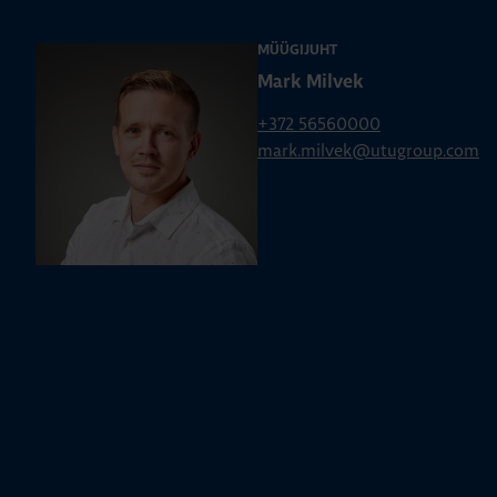
MÜÜGIJUHT
Mark Milvek
+372 56560000
mark.milvek@utugroup.com