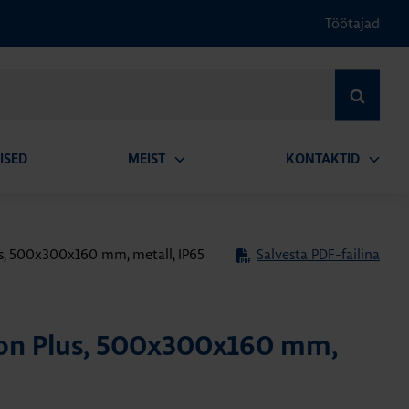
Töötajad
OTSI
ISED
MEIST
KONTAKTID
Ava
Ava
alammenüü
alamm
us, 500x300x160 mm, metall, IP65
Salvesta PDF-failina
ion Plus, 500x300x160 mm,