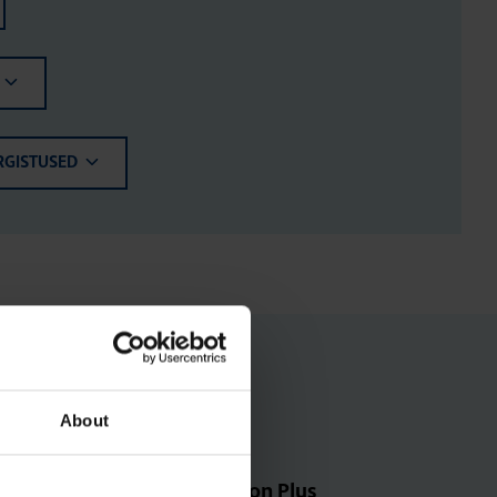
RGISTUSED
About
Tihen­di­komp­lekt, Orion Plus