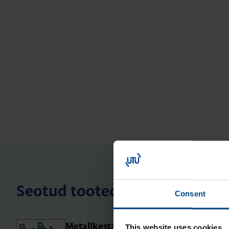
Seotud tooted
Consent
Metall­kesta kin­ni­tus­kõr­vad (4 tk),
This website uses cookies