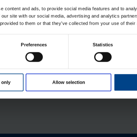
Tootekood: FL96Z
e content and ads, to provide social media features and to analy
 our site with our social media, advertising and analytics partn
 provided to them or that they’ve collected from your use of their
Ver­ti­kaal­sed sii­nid kilbi põhja, Orion
Plus C, kõr­gus 450 mm
Preferences
Statistics
Tootekood: FL462A
Mon­taaž­plaat Orion Plus, 500×300
mm, metall
Tootekood: FL407A
 only
Allow selection