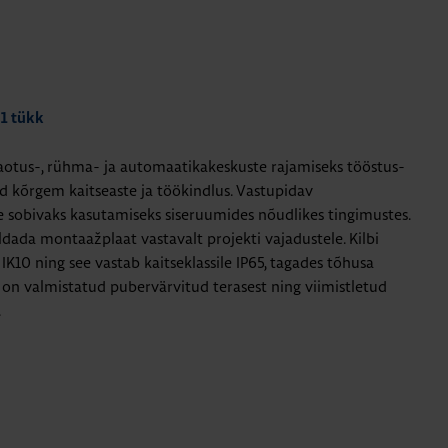
 1 tükk
jaotus-, rühma- ja automaatikakeskuste rajamiseks tööstus-
d kõrgem kaitseaste ja töökindlus. Vastupidav
 sobivaks kasutamiseks siseruumides nõudlikes tingimustes.
dada montaažplaat vastavalt projekti vajadustele. Kilbi
IK10 ning see vastab kaitseklassile IP65, tagades tõhusa
lp on valmistatud pubervärvitud terasest ning viimistletud
.