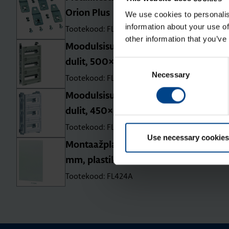
Orion Plus
We use cookies to personalis
information about your use of
Tootekood: FL85Z
other information that you’ve
Moo­dul­sisu Orion Plus, 3×12 moo­
du­lit, 500×300 mm
Consent
Necessary
Selection
Tootekood: FL981A
Moo­dul­sisu Orion Plus C, 3×12 moo­
du­lit, 450×300 mm
Tootekood: FL991A
Use necessary cookies
Mon­taaž­plaat Orion Plus, 500×300
mm, plas­tik
Tootekood: FL424A