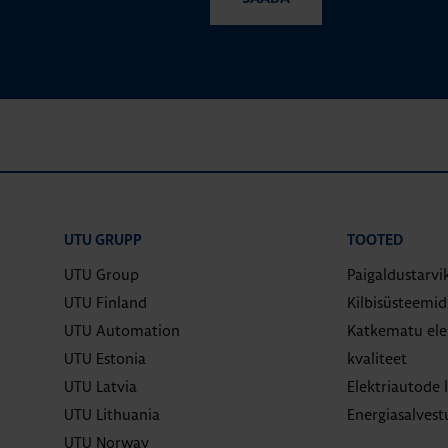
UTU GRUPP
TOOTED
UTU Group
Paigaldustarvi
UTU Finland
Kilbisüsteemi
UTU Automation
Katkematu elek
UTU Estonia
kvaliteet
UTU Latvia
Elektriautode 
UTU Lithuania
Energiasalves
UTU Norway