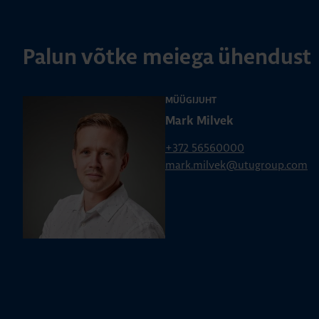
Palun võtke meiega ühendust
MÜÜGIJUHT
Mark Milvek
+372 56560000
mark.milvek@utugroup.com