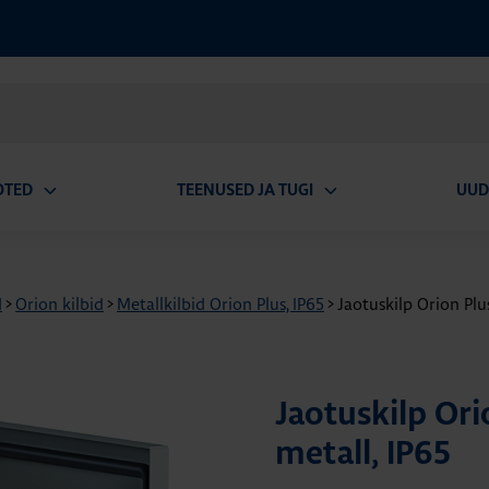
OTED
TEENUSED JA TUGI
UUD
Ava
Ava
alammenüü
alammenüü
d
>
Orion kilbid
>
Metallkilbid Orion Plus, IP65
>
Jaotuskilp Orion Pl
Jaotuskilp Or
metall, IP65