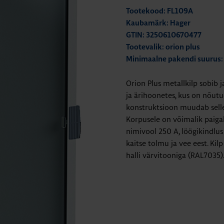
Tootekood: FL109A
Kaubamärk: Hager
GTIN: 3250610670477
Tootevalik: orion plus
Minimaalne pakendi suurus:
Orion Plus metallkilp sobib 
ja ärihoonetes, kus on nõutu
konstruktsioon muudab selle
Korpusele on võimalik paigal
nimivool 250 A, löögikindlus 
kaitse tolmu ja vee eest. Ki
halli värvitooniga (RAL7035)