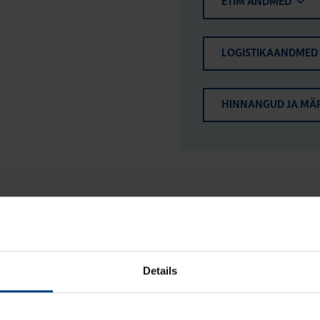
ETIM ANDMED
LOGISTIKAANDMED
HINNANGUD JA MÄ
Details
Kolm­nurkne lukk, Orion Plus, 2 võtit