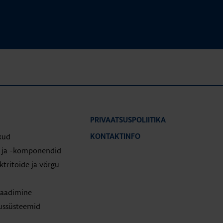
PRIVAATSUSPOLIITIKA
kud
KONTAKTINFO
d ja -komponendid
tritoide ja võrgu
laadimine
tussüsteemid