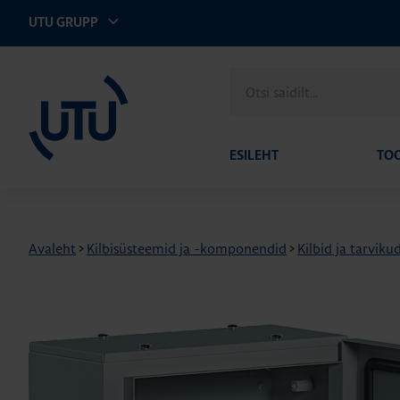
UTU GRUPP
UTU Eesti
Otsi
saidilt
ESILEHT
TO
Avaleht
>
Kilbisüsteemid ja -komponendid
>
Kilbid ja tarviku