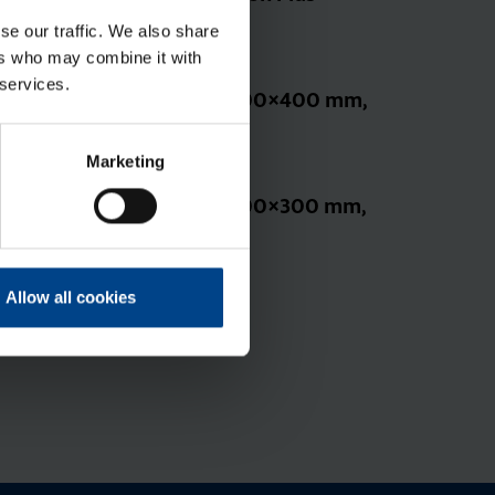
Tootekood: FL670A
se our traffic. We also share
ers who may combine it with
 services.
Siseuks Orion Plus, 500×400 mm,
metall
Marketing
Tootekood: FL548A
Siseuks Orion Plus, 500×300 mm,
metall
Tootekood: FL547A
Allow all cookies