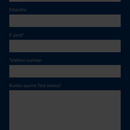
Ettevõte
E-post
*
Telefoni number
Kuidas saame Teid aidata?