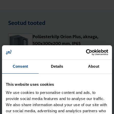
Seotud tooted
Polües­ter­kilp Orion Plus, aknaga,
500x300x200 mm, IP65
Tootekood: FL259B
Jao­tus­kilp Orion Plus, aknaga,
Consent
Details
About
500x300x160 mm, metall, IP65
Tootekood: FL159A
This website uses cookies
Jao­tus­kilp Orion Plus, aknaga,
We use cookies to personalise content and ads, to
500x300x200 mm, metall, IP65
provide social media features and to analyse our traffic.
Tootekood: FL160A
We also share information about your use of our site with
Jao­tus­kilp Orion Plus, 500x300x200
our social media, advertising and analytics partners who