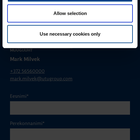
Allow selection
Use necessary cookies only
MÜÜGIJUHT
Mark Milvek
+372 56560000
mark.milvek@utugroup.com
Eesnimi
*
Perekonnanimi
*