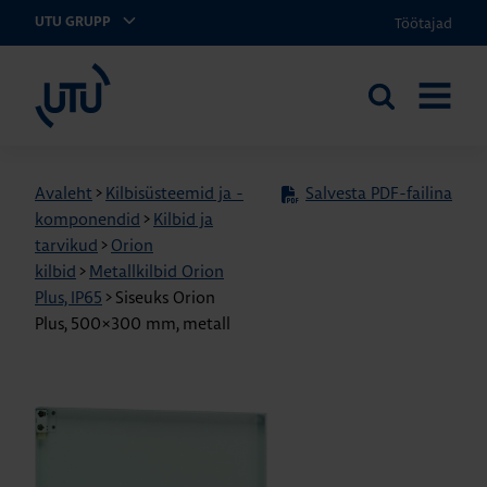
Töötajad
UTU GRUPP
UTU Eesti
Otsi
AVA
saidilt
MENÜÜ
Avaleht
>
Kilbisüsteemid ja -
Salvesta PDF-failina
komponendid
>
Kilbid ja
tarvikud
>
Orion
kilbid
>
Metallkilbid Orion
Plus, IP65
>
Siseuks Orion
Plus, 500×300 mm, metall