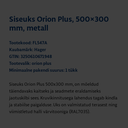
Siseuks Orion Plus, 500×300
mm, metall
Tootekood: FL547A
Kaubamärk: Hager
GTIN: 3250610671948
Tootevalik: orion plus
Minimaalne pakendi suurus: 1 tükk
Siseuks Orion Plus 500x300 mm, on mõeldud
täiendavaks kaitseks ja seadmete eraldamiseks
jaotuskilbi sees. Kruvikinnitusega lahendus tagab kindla
ja stabiilse paigalduse. Uks on valmistatud terasest ning
viimistletud halli värvitooniga (RAL7035).