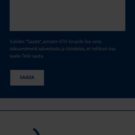
Valides "Saada", annate UTU Grupile loa oma
isikuandmeid salvestada ja töödelda, et tellitud sisu
saaks Teile saata.