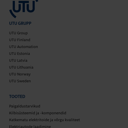
UTU GRUPP
UTU Group
UTU Finland
UTU Automation
UTU Estonia
UTU Latvia
UTU Lithuania
UTU Norway
UTU Sweden
TOOTED
Paigaldustarvikud
Kilbisüsteemid ja -komponendid
Katkematu elektritoide ja võrgu kvaliteet
Elektriautode laadimine