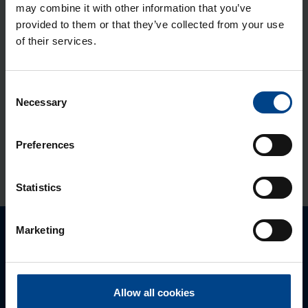
may combine it with other information that you’ve
mm, polües­ter, IP65
provided to them or that they’ve collected from your use
Tootekood: FL209B
of their services.
Jao­tus­kilp Orion Plus, 500x300x160
mm, metall, IP65
Consent
Tootekood: FL109A
Necessary
Selection
Jao­tus­kilp Orion Plus, 500x300x200
mm, metall, IP65
Preferences
Tootekood: FL110A
Statistics
Marketing
Palun võtke meiega ühendust
Allow all cookies