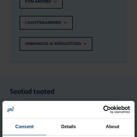
ETIM ANDMED
LOGISTIKAANDMED
HINNANGUD JA MÄRGISTUSED
Seotud tooted
Metall­kesta kin­ni­tus­kõr­vad (4 tk),
Orion Plus
Tootekood: FL85Z
Consent
Details
About