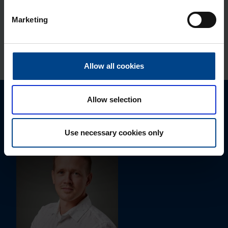
Mon­taaž­plaat Orion Plus, 350×300
Marketing
mm, plas­tik
Tootekood: FL423A
Allow all cookies
Allow selection
Palun võtke meiega ühendust
Use necessary cookies only