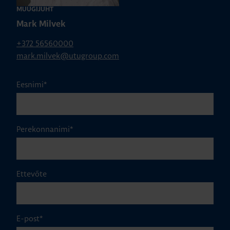
MÜÜGIJUHT
Mark Milvek
+372 56560000
mark.milvek@utugroup.com
Eesnimi
*
Perekonnanimi
*
Ettevõte
E-post
*