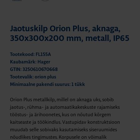
Jaotuskilp Orion Plus, aknaga,
350x300x200 mm, metall, IP65
Tootekood: FL155A
Kaubamärk: Hager
GTIN: 3250610670668
Tootevalik: orion plus
Minimaalne pakendi suurus: 1 tükk
Orion Plus metallkilp, millel on aknaga uks, sobib
jaotus-, rühma- ja automaatikakeskuste rajamiseks
tööstus- ja ärihoonetes, kus on nõutud kõrgem
kaitseaste ja töökindlus. Vastupidav konstruktsioon
muudab selle sobivaks kasutamiseks siseruumides
nõudlikes tingimustes. Korpusele on võimalik