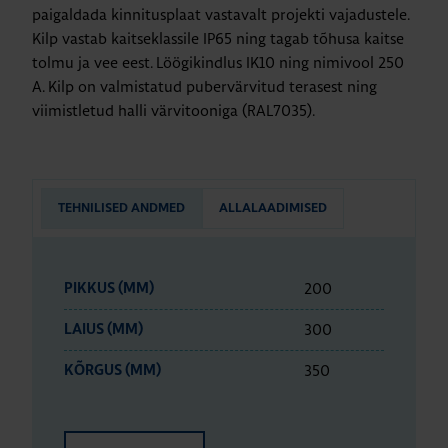
paigaldada kinnitusplaat vastavalt projekti vajadustele.
Kilp vastab kaitseklassile IP65 ning tagab tõhusa kaitse
tolmu ja vee eest. Löögikindlus IK10 ning nimivool 250
A. Kilp on valmistatud pubervärvitud terasest ning
viimistletud halli värvitooniga (RAL7035).
TEHNILISED ANDMED
ALLALAADIMISED
200
PIKKUS (MM)
300
LAIUS (MM)
350
KÕRGUS (MM)