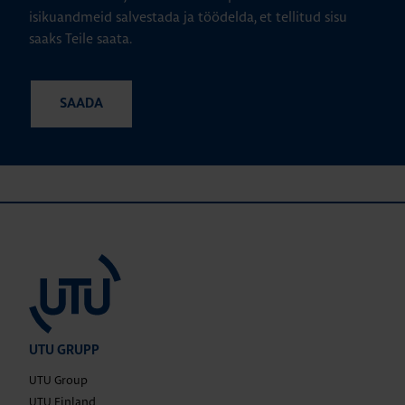
isikuandmeid salvestada ja töödelda, et tellitud sisu
saaks Teile saata.
UTU GRUPP
UTU Group
UTU Finland