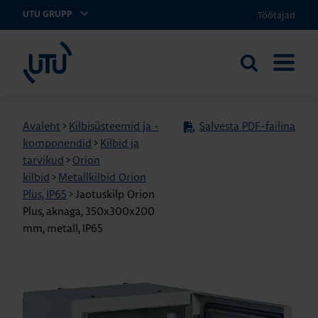
Töötajad
UTU GRUPP
UTU Eesti
Otsi
AVA
saidilt
MENÜÜ
Avaleht
>
Kilbisüsteemid ja -
Salvesta PDF-failina
komponendid
>
Kilbid ja
tarvikud
>
Orion
kilbid
>
Metallkilbid Orion
Plus, IP65
>
Jaotuskilp Orion
Plus, aknaga, 350x300x200
mm, metall, IP65