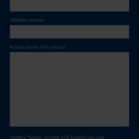
Telefoni number
Kuidas saame Teid aidata?
Valides "Saada", annate UTU Grupile loa oma