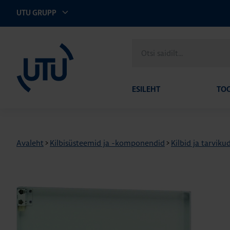
UTU GRUPP
UTU Eesti
Otsi
saidilt
ESILEHT
TO
Avaleht
>
Kilbisüsteemid ja -komponendid
>
Kilbid ja tarviku