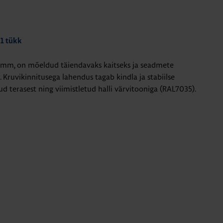
 1 tükk
 mm, on mõeldud täiendavaks kaitseks ja seadmete
. Kruvikinnitusega lahendus tagab kindla ja stabiilse
ud terasest ning viimistletud halli värvitooniga (RAL7035).