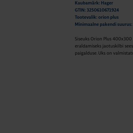
Kaubamärk: Hager
GTIN: 3250610671924
Tootevalik: orion plus
Minimaalne pakendi suurus:
Siseuks Orion Plus 400x300
eraldamiseks jaotuskilbi sees
paigalduse. Uks on valmistat