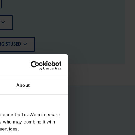
RGISTUSED
About
se our traffic. We also share
ers who may combine it with
 services.
Jao­tus­kilp Orion Plus,