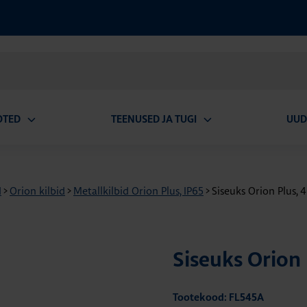
OTED
TEENUSED JA TUGI
UUD
Ava
Ava
alammenüü
alammenüü
d
>
Orion kilbid
>
Metallkilbid Orion Plus, IP65
>
Siseuks Orion Plus,
Siseuks Orion
Tootekood: FL545A