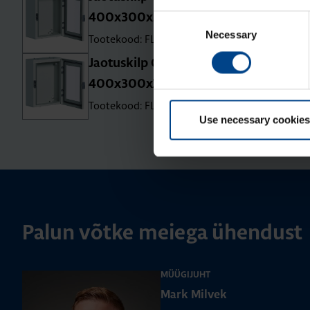
400x300x200 mm, metall, IP65
Consent
Necessary
Selection
Tootekood: FL157A
Jao­tus­kilp Orion Plus, aknaga,
400x300x160 mm, metall, IP65
Tootekood: FL156A
Use necessary cookies
Palun võtke meiega ühendust
MÜÜGIJUHT
Mark Milvek