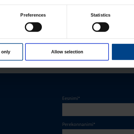
400x300x160 mm, metall, IP65
Preferences
Statistics
Tootekood: FL106A
 only
Allow selection
Eesnimi
*
Perekonnanimi
*