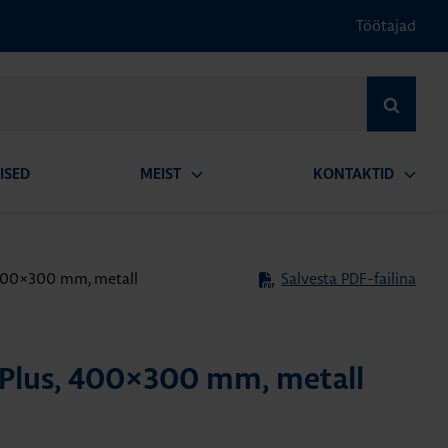
Töötajad
OTSI
ISED
MEIST
KONTAKTID
Ava
Ava
alammenüü
alamm
 400×300 mm, metall
Salvesta PDF-failina
 Plus, 400×300 mm, metall