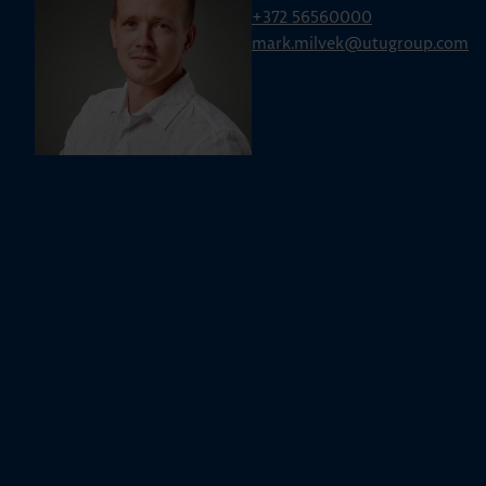
+372 56560000
mark.milvek@utugroup.com