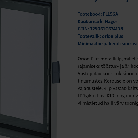
Tootekood: FL156A
Kaubamärk: Hager
GTIN: 3250610674178
Tootevalik: orion plus
Minimaalne pakendi suurus:
Orion Plus metallkilp, mille
rajamiseks tööstus- ja äriho
Vastupidav konstruktsioon m
tingimustes. Korpusele on võ
vajadustele. Kilp vastab kait
Löögikindlus IK10 ning nimiv
viimistletud halli värvitooni