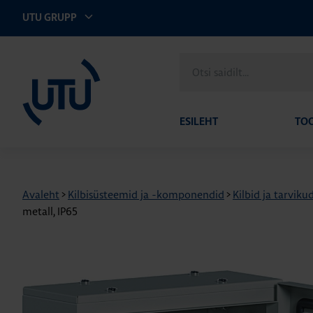
UTU GRUPP
UTU Eesti
Otsi
saidilt
ESILEHT
TO
Avaleht
>
Kilbisüsteemid ja -komponendid
>
Kilbid ja tarviku
metall, IP65