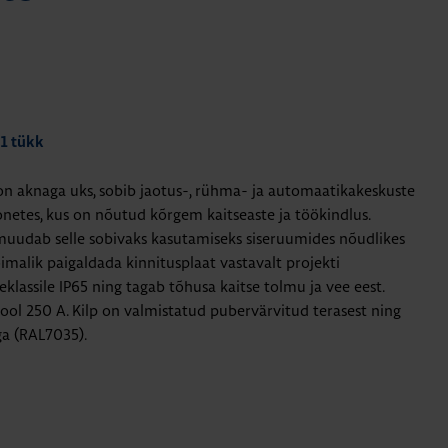
 1 tükk
l on aknaga uks, sobib jaotus-, rühma- ja automaatikakeskuste
onetes, kus on nõutud kõrgem kaitseaste ja töökindlus.
uudab selle sobivaks kasutamiseks siseruumides nõudlikes
imalik paigaldada kinnitusplaat vastavalt projekti
seklassile IP65 ning tagab tõhusa kaitse tolmu ja vee eest.
ool 250 A. Kilp on valmistatud pubervärvitud terasest ning
ga (RAL7035).