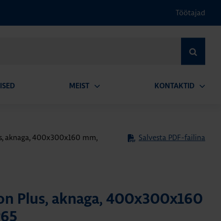
Töötajad
OTSI
ISED
MEIST
KONTAKTID
Ava
Ava
alammenüü
alamm
us, aknaga, 400x300x160 mm,
Salvesta PDF-failina
ion Plus, aknaga, 400x300x160
P65