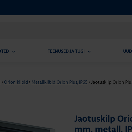
OTED
TEENUSED JA TUGI
UUD
Ava
Ava
alammenüü
alammenüü
d
>
Orion kilbid
>
Metallkilbid Orion Plus, IP65
>
Jaotuskilp Orion Pl
Jaotuskilp Or
mm, metall, I