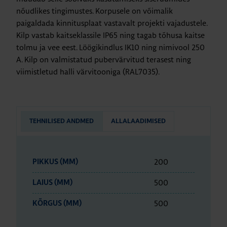
nõudlikes tingimustes. Korpusele on võimalik
paigaldada kinnitusplaat vastavalt projekti vajadustele.
Kilp vastab kaitseklassile IP65 ning tagab tõhusa kaitse
tolmu ja vee eest. Löögikindlus IK10 ning nimivool 250
A. Kilp on valmistatud pubervärvitud terasest ning
viimistletud halli värvitooniga (RAL7035).
TEHNILISED ANDMED
ALLALAADIMISED
200
PIKKUS (MM)
500
LAIUS (MM)
500
KÕRGUS (MM)