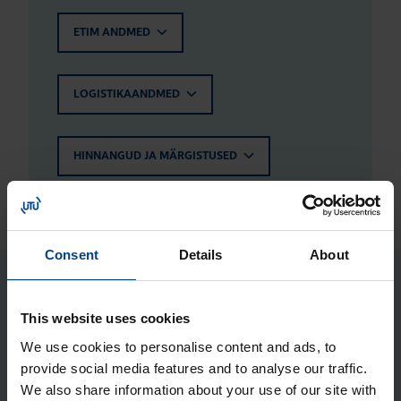
ETIM ANDMED
LOGISTIKAANDMED
HINNANGUD JA MÄRGISTUSED
Consent
Details
About
Seotud tooted
This website uses cookies
Metall­kesta kin­ni­tus­kõr­vad (4 tk),
We use cookies to personalise content and ads, to
provide social media features and to analyse our traffic.
Orion Plus
We also share information about your use of our site with
Tootekood: FL85Z