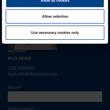
Allow all cookies
Allow selection
Use necessary cookies only
MÜÜGIJUHT
Mark Milvek
+372 56560000
mark.milvek@utugroup.com
Eesnimi
*
Perekonnanimi
*