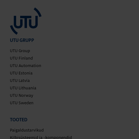
UTU GRUPP
UTU Group
UTU Finland
UTU Automation
UTU Estonia
UTU Latvia
UTU Lithuania
UTU Norway
UTU Sweden
TOOTED
Paigaldustarvikud
Kilbisüsteemid ja -komponendid