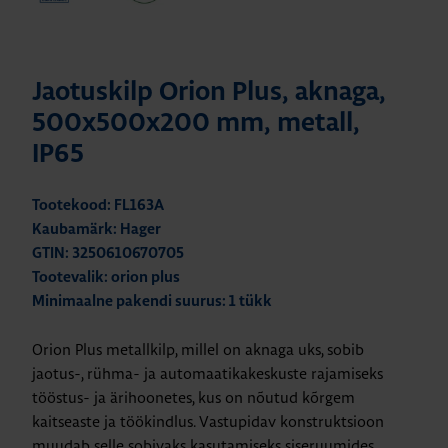
Jaotuskilp Orion Plus, aknaga,
500x500x200 mm, metall,
IP65
Tootekood: FL163A
Kaubamärk: Hager
GTIN: 3250610670705
Tootevalik: orion plus
Minimaalne pakendi suurus: 1 tükk
Orion Plus metallkilp, millel on aknaga uks, sobib
jaotus-, rühma- ja automaatikakeskuste rajamiseks
tööstus- ja ärihoonetes, kus on nõutud kõrgem
kaitseaste ja töökindlus. Vastupidav konstruktsioon
muudab selle sobivaks kasutamiseks siseruumides