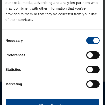
our social media, advertising and analytics partners who
Sok­kel Orion Plus, 150x500x200
may combine it with other information that you’ve
provided to them or that they’ve collected from your use
mm, teras
of their services.
Tootekood: FL957A
Mon­taaž­plaat Orion Plus, 500×500
Consent
mm, metall
Necessary
Selection
Tootekood: FL409A
Siseuks Orion Plus, 500×500 mm,
Preferences
metall
Tootekood: FL549A
Statistics
Marketing
Palun võtke meiega ühendust