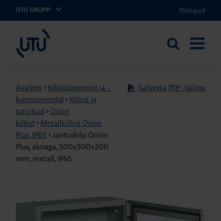
Töötajad
UTU GRUPP
UTU Eesti
Otsi
AVA
saidilt
MENÜÜ
Avaleht
>
Kilbisüsteemid ja -
Salvesta PDF-failina
komponendid
>
Kilbid ja
tarvikud
>
Orion
kilbid
>
Metallkilbid Orion
Plus, IP65
>
Jaotuskilp Orion
Plus, aknaga, 500x500x200
mm, metall, IP65