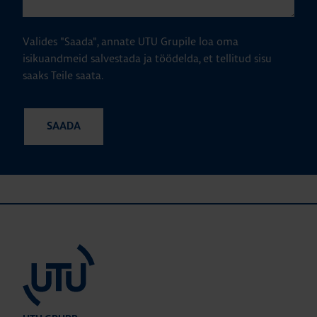
Valides "Saada", annate UTU Grupile loa oma
isikuandmeid salvestada ja töödelda, et tellitud sisu
saaks Teile saata.