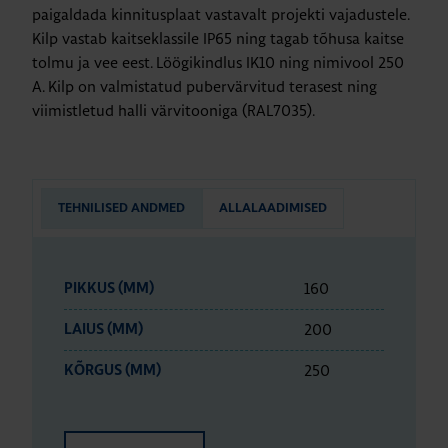
paigaldada kinnitusplaat vastavalt projekti vajadustele.
Kilp vastab kaitseklassile IP65 ning tagab tõhusa kaitse
tolmu ja vee eest. Löögikindlus IK10 ning nimivool 250
A. Kilp on valmistatud pubervärvitud terasest ning
viimistletud halli värvitooniga (RAL7035).
TEHNILISED ANDMED
ALLALAADIMISED
160
PIKKUS (MM)
200
LAIUS (MM)
250
KÕRGUS (MM)