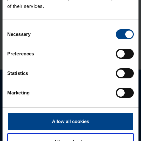
Mon­taaž­plaat Orion Plus, 250×200
of their services.
mm, metall
Tootekood: FL401A
Consent
Siseuks Orion Plus, 250×200 mm,
Necessary
Selection
metall
Tootekood: FL541A
Preferences
Statistics
Palun võtke meiega ühendust
Marketing
Allow all cookies