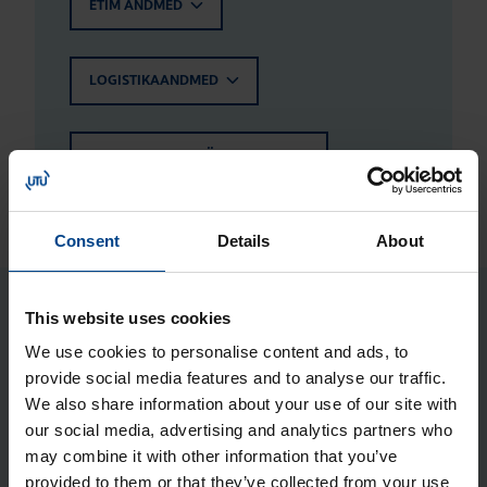
ETIM ANDMED
LOGISTIKAANDMED
HINNANGUD JA MÄRGISTUSED
Consent
Details
About
This website uses cookies
Seotud tooted
We use cookies to personalise content and ads, to
provide social media features and to analyse our traffic.
Metall­kesta kin­ni­tus­kõr­vad (4 tk),
We also share information about your use of our site with
Orion Plus
our social media, advertising and analytics partners who
Tootekood: FL85Z
may combine it with other information that you’ve
provided to them or that they’ve collected from your use