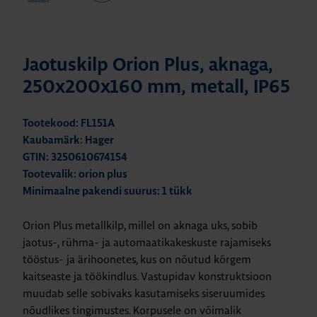
Jaotuskilp Orion Plus, aknaga,
250x200x160 mm, metall, IP65
Tootekood: FL151A
Kaubamärk: Hager
GTIN: 3250610674154
Tootevalik: orion plus
Minimaalne pakendi suurus: 1 tükk
Orion Plus metallkilp, millel on aknaga uks, sobib
jaotus-, rühma- ja automaatikakeskuste rajamiseks
tööstus- ja ärihoonetes, kus on nõutud kõrgem
kaitseaste ja töökindlus. Vastupidav konstruktsioon
muudab selle sobivaks kasutamiseks siseruumides
nõudlikes tingimustes. Korpusele on võimalik