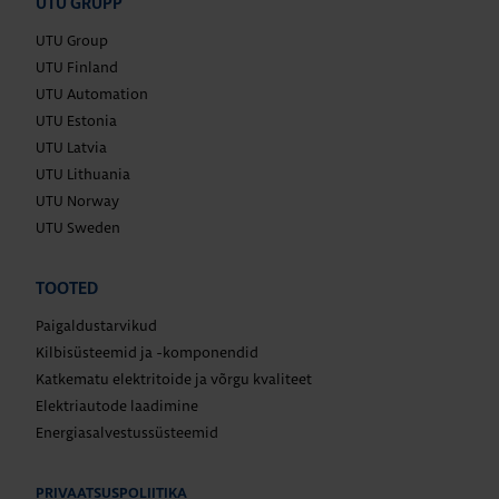
UTU GRUPP
UTU Group
UTU Finland
UTU Automation
UTU Estonia
UTU Latvia
UTU Lithuania
UTU Norway
UTU Sweden
TOOTED
Paigaldustarvikud
Kilbisüsteemid ja -komponendid
Katkematu elektritoide ja võrgu kvaliteet
Elektriautode laadimine
Energiasalvestussüsteemid
PRIVAATSUSPOLIITIKA