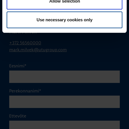
Allow selection
Use necessary cookies only
MÜÜGIJUHT
Mark Milvek
+372 56560000
mark.milvek@utugroup.com
Eesnimi
*
Perekonnanimi
*
Ettevõte