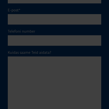
E-post
*
Telefoni number
Kuidas saame Teid aidata?