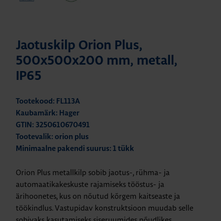
Jaotuskilp Orion Plus,
500x500x200 mm, metall,
IP65
Tootekood: FL113A
Kaubamärk: Hager
GTIN: 3250610670491
Tootevalik: orion plus
Minimaalne pakendi suurus: 1 tükk
Orion Plus metallkilp sobib jaotus-, rühma- ja
automaatikakeskuste rajamiseks tööstus- ja
ärihoonetes, kus on nõutud kõrgem kaitseaste ja
töökindlus. Vastupidav konstruktsioon muudab selle
sobivaks kasutamiseks siseruumides nõudlikes