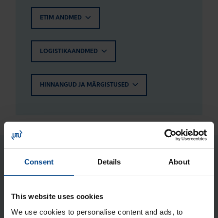
ETIM ANDMED
LOGISTIKAANDMED
HINNANGUD JA MÄRGISTUSED
Seotud tooted
Consent
Details
About
Metall­kesta kin­ni­tus­kõr­vad (4 tk),
This website uses cookies
Orion Plus
We use cookies to personalise content and ads, to
Tootekood: FL85Z