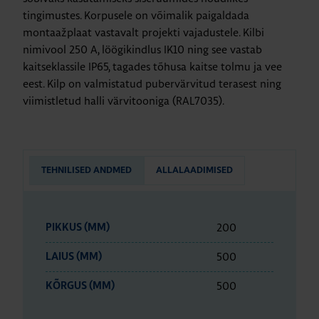
tingimustes. Korpusele on võimalik paigaldada
montaažplaat vastavalt projekti vajadustele. Kilbi
nimivool 250 A, löögikindlus IK10 ning see vastab
kaitseklassile IP65, tagades tõhusa kaitse tolmu ja vee
eest. Kilp on valmistatud pubervärvitud terasest ning
viimistletud halli värvitooniga (RAL7035).
TEHNILISED ANDMED
ALLALAADIMISED
200
PIKKUS (MM)
500
LAIUS (MM)
500
KÕRGUS (MM)