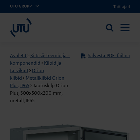
Töötajad
UTU GRUPP
UTU Eesti
Otsi
AVA
saidilt
MENÜÜ
Avaleht
>
Kilbisüsteemid ja -
Salvesta PDF-failina
komponendid
>
Kilbid ja
tarvikud
>
Orion
kilbid
>
Metallkilbid Orion
Plus, IP65
>
Jaotuskilp Orion
Plus, 500x500x200 mm,
metall, IP65