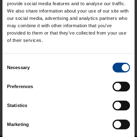
provide social media features and to analyse our traffic.
Tihen­di­komp­lekt, Orion Plus
We also share information about your use of our site with
our social media, advertising and analytics partners who
Tootekood: FL670A
may combine it with other information that you’ve
provided to them or that they’ve collected from your use
Sok­kel Orion Plus, 150x500x200
of their services.
mm, teras
Tootekood: FL957A
Consent
Necessary
Selection
Mon­taaž­plaat Orion Plus, 500×500
mm, metall
Tootekood: FL409A
Preferences
Siseuks Orion Plus, 500×500 mm,
Statistics
metall
Tootekood: FL549A
Marketing