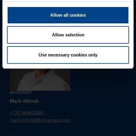
Palun võtke meiega ühendust
Allow all cookies
Allow selection
Use necessary cookies only
MÜÜGIJUHT
Mark Milvek
+372 56560000
mark.milvek@utugroup.com