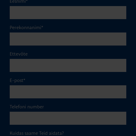
Eesnimi
*
Perekonnanimi
*
Ettevõte
E-post
*
Telefoni number
Kuidas saame Teid aidata?