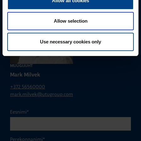
Allow all cookies
Allow selection
Use necessary cookies only
MÜÜGIJUHT
Mark Milvek
+372 56560000
mark.milvek@utugroup.com
Eesnimi
*
Perekonnanimi
*