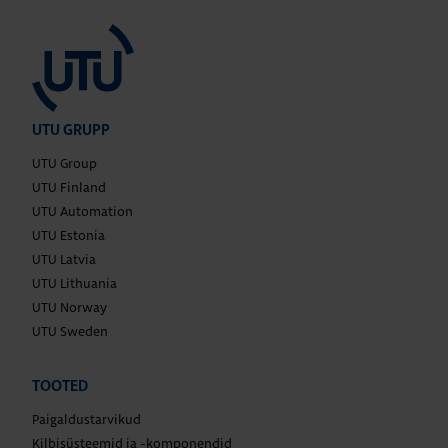
UTU GRUPP
UTU Group
UTU Finland
UTU Automation
UTU Estonia
UTU Latvia
UTU Lithuania
UTU Norway
UTU Sweden
TOOTED
Paigaldustarvikud
Kilbisüsteemid ja -komponendid