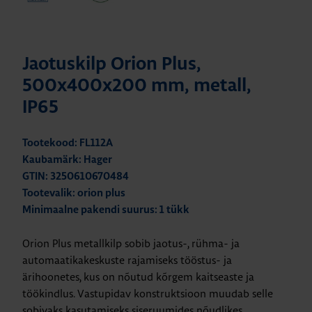
Jaotuskilp Orion Plus,
500x400x200 mm, metall,
IP65
Tootekood: FL112A
Kaubamärk: Hager
GTIN: 3250610670484
Tootevalik: orion plus
Minimaalne pakendi suurus: 1 tükk
Orion Plus metallkilp sobib jaotus-, rühma- ja
automaatikakeskuste rajamiseks tööstus- ja
ärihoonetes, kus on nõutud kõrgem kaitseaste ja
töökindlus. Vastupidav konstruktsioon muudab selle
sobivaks kasutamiseks siseruumides nõudlikes