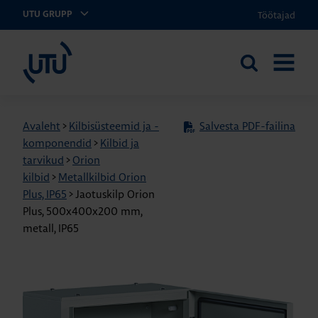
Töötajad
UTU GRUPP
UTU Eesti
Otsi
AVA
saidilt
MENÜÜ
Avaleht
>
Kilbisüsteemid ja -
Salvesta PDF-failina
komponendid
>
Kilbid ja
tarvikud
>
Orion
kilbid
>
Metallkilbid Orion
Plus, IP65
>
Jaotuskilp Orion
Plus, 500x400x200 mm,
metall, IP65