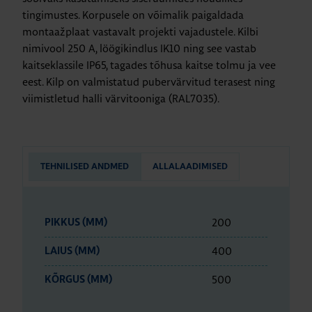
tingimustes. Korpusele on võimalik paigaldada
montaažplaat vastavalt projekti vajadustele. Kilbi
nimivool 250 A, löögikindlus IK10 ning see vastab
kaitseklassile IP65, tagades tõhusa kaitse tolmu ja vee
eest. Kilp on valmistatud pubervärvitud terasest ning
viimistletud halli värvitooniga (RAL7035).
TEHNILISED ANDMED
ALLALAADIMISED
200
PIKKUS (MM)
400
LAIUS (MM)
500
KÕRGUS (MM)