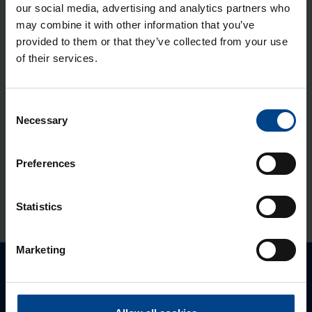
our social media, advertising and analytics partners who
Tihen­di­komp­lekt, Orion Plus
may combine it with other information that you’ve
provided to them or that they’ve collected from your use
Tootekood: FL670A
of their services.
Moo­dul­sisu Orion Plus, 3×18 moo­du­
Consent
lit, 500×400 mm
Necessary
Selection
Tootekood: FL982A
Moo­dul­sisu Orion Plus C, 3×16 moo­
Preferences
du­lit, 500×400 mm
Tootekood: FL992A
Statistics
Marketing
Palun võtke meiega ühendust