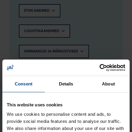
ETIM ANDMED
LOGISTIKAANDMED
HINNANGUD JA MÄRGISTUSED
Consent
Details
About
Seotud tooted
This website uses cookies
Metall­kesta kin­ni­tus­kõr­vad (4 tk),
We use cookies to personalise content and ads, to
provide social media features and to analyse our traffic.
Orion Plus
We also share information about your use of our site with
Tootekood: FL85Z