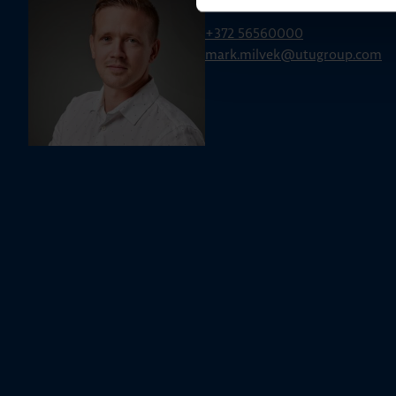
Mark Milvek
+372 56560000
mark.milvek@utugroup.com