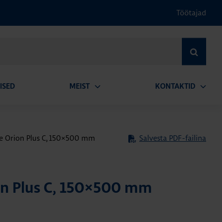
Töötajad
OTSI
ISED
MEIST
KONTAKTID
Ava
Ava
alammenüü
alamm
e Orion Plus C, 150×500 mm
Salvesta PDF-failina
on Plus C, 150×500 mm