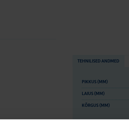
TEHNILISED ANDMED
PIKKUS (MM)
LAIUS (MM)
KÕRGUS (MM)