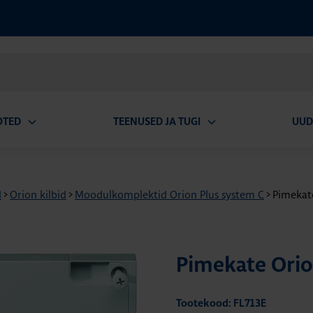
OTED
TEENUSED JA TUGI
UUD
Ava
Ava
alammenüü
alammenüü
d
>
Orion kilbid
>
Moodulkomplektid Orion Plus system C
>
Pimekat
Pimekate Ori
Tootekood: FL713E