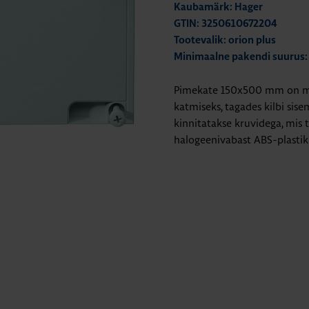
Kaubamärk: Hager
GTIN: 3250610672204
Tootevalik: orion plus
Minimaalne pakendi suurus:
Pimekate 150x500 mm on mõe
katmiseks, tagades kilbi sise
kinnitatakse kruvidega, mis t
halogeenivabast ABS-plastik