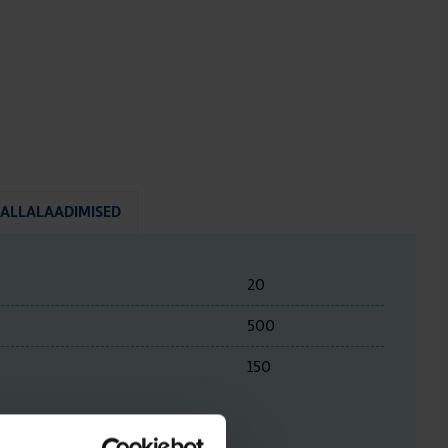
ALLALAADIMISED
20
500
150