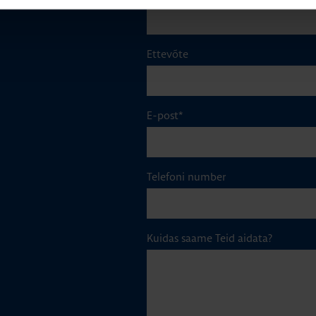
Ettevõte
E-post
*
Telefoni number
Kuidas saame Teid aidata?