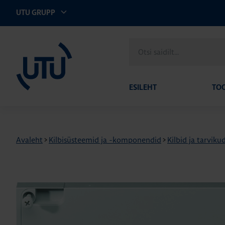
UTU GRUPP
UTU Eesti
Otsi
saidilt
ESILEHT
TO
Avaleht
>
Kilbisüsteemid ja -komponendid
>
Kilbid ja tarviku