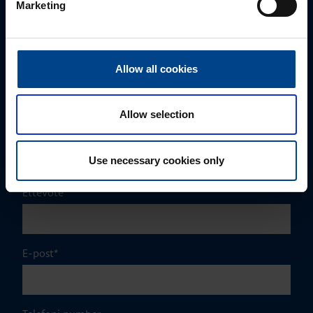
Marketing
+372 56560000
mark.milvek@utugroup.com
Allow all cookies
Eesnimi
*
Allow selection
Perekonnanimi
*
Use necessary cookies only
Ettevõte
E-post
*