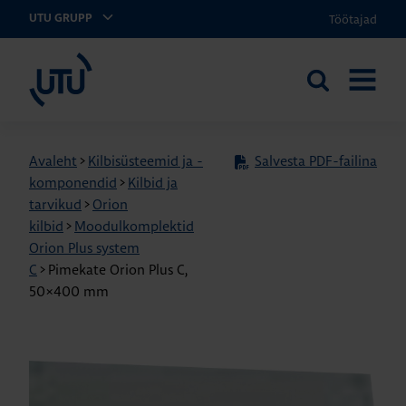
Töötajad
UTU GRUPP
UTU Eesti
Otsi
AVA
saidilt
MENÜÜ
Avaleht
>
Kilbisüsteemid ja -
Salvesta PDF-failina
komponendid
>
Kilbid ja
tarvikud
>
Orion
kilbid
>
Moodulkomplektid
Orion Plus system
C
>
Pimekate Orion Plus C,
50×400 mm