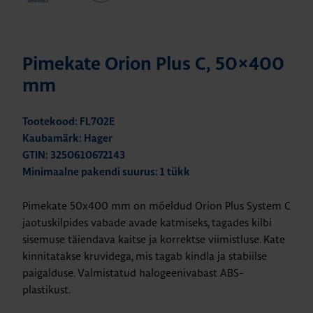
Pimekate Orion Plus C, 50×400
mm
Tootekood: FL702E
Kaubamärk: Hager
GTIN: 3250610672143
Minimaalne pakendi suurus: 1 tükk
Pimekate 50x400 mm on mõeldud Orion Plus System C
jaotuskilpides vabade avade katmiseks, tagades kilbi
sisemuse täiendava kaitse ja korrektse viimistluse. Kate
kinnitatakse kruvidega, mis tagab kindla ja stabiilse
paigalduse. Valmistatud halogeenivabast ABS-
plastikust.