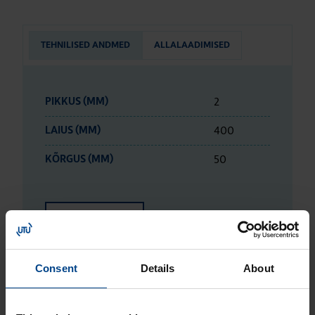
TEHNILISED ANDMED
ALLALAADIMISED
2
PIKKUS (MM)
400
LAIUS (MM)
50
KÕRGUS (MM)
ETIM ANDMED
LOGISTIKAANDMED
Consent
Details
About
HINNANGUD JA MÄRGISTUSED