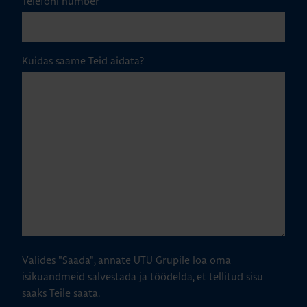
Telefoni number
Kuidas saame Teid aidata?
Valides "Saada", annate UTU Grupile loa oma
isikuandmeid salvestada ja töödelda, et tellitud sisu
saaks Teile saata.