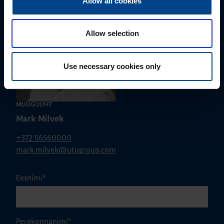
Allow all cookies
Allow selection
Use necessary cookies only
MÜÜGIJUHT
Mark Milvek
+372 56560000
mark.milvek@utugroup.com
Eesnimi
*
Perekonnanimi
*