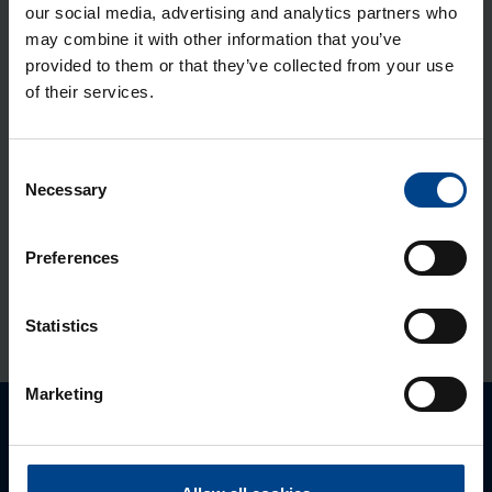
our social media, advertising and analytics partners who
Jao­tus­kilp Orion Plus, 650x400x200
may combine it with other information that you’ve
provided to them or that they’ve collected from your use
mm, metall, IP65
of their services.
Tootekood: FL117A
Jao­tus­kilp Orion Plus, 650x400x250
Consent
mm, metall, IP65
Necessary
Selection
Tootekood: FL118A
Polües­ter­kilp Orion Plus, aknaga,
Preferences
650x400x200 mm, IP65
Tootekood: FL266B
Statistics
Marketing
Palun võtke meiega ühendust