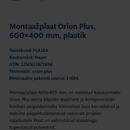
Montaažplaat Orion Plus,
600×400 mm, plastik
Tootekood: FL426A
Kaubamärk: Hager
GTIN: 3250610671658
Tootevalik: orion plus
Minimaalne pakendi suurus: 1 tükk
Montaažplaat 600x400 mm, on mõeldud kasutamiseks
Orion Plus seeria kilpides seadmete ja komponentide
kindlaks paigaldamiseks. Võimaldab luua korrastatud ja
stabiilse paigalduslahenduse vastavalt projekti
vajadustele. Plaat on valmistatud klaaskiuga
tugevdatud polüestrist.