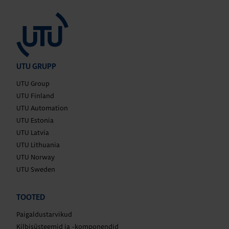
UTU GRUPP
UTU Group
UTU Finland
UTU Automation
UTU Estonia
UTU Latvia
UTU Lithuania
UTU Norway
UTU Sweden
TOOTED
Paigaldustarvikud
Kilbisüsteemid ja -komponendid