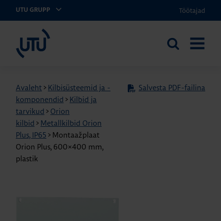
Töötajad
UTU GRUPP
UTU Eesti
Otsi
AVA
saidilt
MENÜÜ
Avaleht
>
Kilbisüsteemid ja -
Salvesta PDF-failina
komponendid
>
Kilbid ja
tarvikud
>
Orion
kilbid
>
Metallkilbid Orion
Plus, IP65
>
Montaažplaat
Orion Plus, 600×400 mm,
plastik