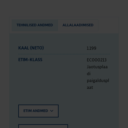
TEHNILISED ANDMED
ALLALAADIMISED
1.199
KAAL (NETO)
EC000213
ETIM-KLASS
Jaotusplaa
di
paigalduspl
aat
ETIM ANDMED