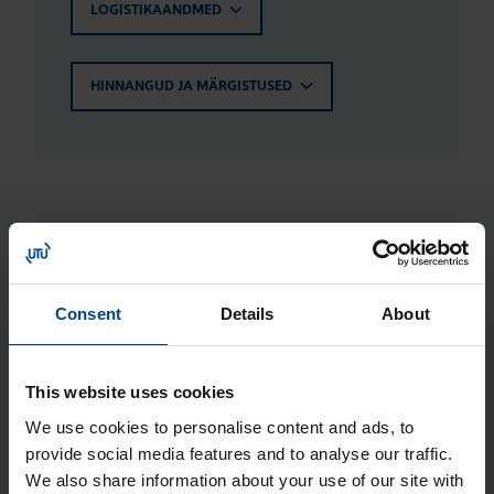
LOGISTIKAANDMED
HINNANGUD JA MÄRGISTUSED
Seotud tooted
Consent
Details
About
Jao­tus­kilp Orion Plus, aknaga,
650x400x200 mm, metall, IP65
Tootekood: FL167A
This website uses cookies
Jao­tus­kilp Orion Plus, 650x400x200
We use cookies to personalise content and ads, to
provide social media features and to analyse our traffic.
mm, polües­ter, IP65
We also share information about your use of our site with
Tootekood: FL216B