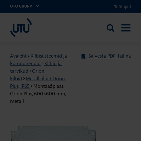
Töötajad
UTU GRUPP
UTU Eesti
Otsi
AVA
saidilt
MENÜÜ
Avaleht
>
Kilbisüsteemid ja -
Salvesta PDF-failina
komponendid
>
Kilbid ja
tarvikud
>
Orion
kilbid
>
Metallkilbid Orion
Plus, IP65
>
Montaažplaat
Orion Plus, 600×600 mm,
metall