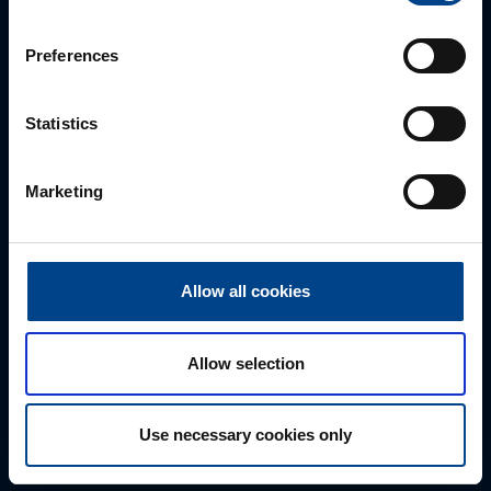
Palun võtke meiega ühendust
Preferences
Statistics
Marketing
Allow all cookies
MÜÜGIJUHT
Mark Milvek
Allow selection
+372 56560000
mark.milvek@utugroup.com
Use necessary cookies only
Eesnimi
*