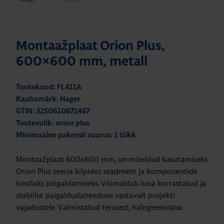
Montaažplaat Orion Plus,
600×600 mm, metall
Tootekood: FL411A
Kaubamärk: Hager
GTIN: 3250610671467
Tootevalik: orion plus
Minimaalne pakendi suurus: 1 tükk
Montaažplaat 600x600 mm, on mõeldud kasutamiseks
Orion Plus seeria kilpides seadmete ja komponentide
kindlaks paigaldamiseks. Võimaldab luua korrastatud ja
stabiilse paigalduslahenduse vastavalt projekti
vajadustele. Valmistatud terasest, halogeenivaba.