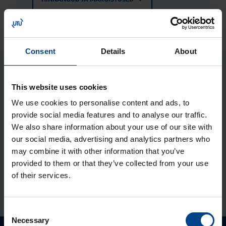
Consent
Details
About
Seotud tooted
This website uses cookies
We use cookies to personalise content and ads, to
Jao­tus­kilp Orion Plus, aknaga,
provide social media features and to analyse our traffic.
600x600x250 mm, metall, IP65
We also share information about your use of our site with
Tootekood: FL166A
our social media, advertising and analytics partners who
may combine it with other information that you’ve
Jao­tus­kilp Orion Plus, 600x600x250
provided to them or that they’ve collected from your use
mm, metall, IP65
of their services.
Tootekood: FL116A
Consent
Necessary
Selection