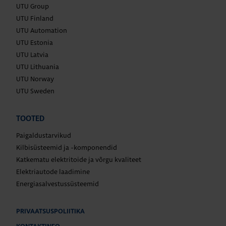
UTU Group
UTU Finland
UTU Automation
UTU Estonia
UTU Latvia
UTU Lithuania
UTU Norway
UTU Sweden
TOOTED
Paigaldustarvikud
Kilbisüsteemid ja -komponendid
Katkematu elektritoide ja võrgu kvaliteet
Elektriautode laadimine
Energiasalvestussüsteemid
PRIVAATSUSPOLIITIKA