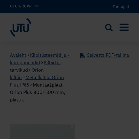
Töötajad
UTU GRUPP
UTU Eesti
Otsi
AVA
saidilt
MENÜÜ
Avaleht
>
Kilbisüsteemid ja -
Salvesta PDF-failina
komponendid
>
Kilbid ja
tarvikud
>
Orion
kilbid
>
Metallkilbid Orion
Plus, IP65
>
Montaažplaat
Orion Plus, 800×500 mm,
plastik