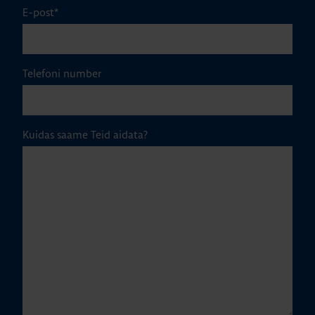
E-post
*
Telefoni number
Kuidas saame Teid aidata?