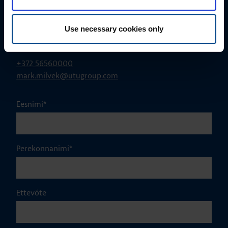
Use necessary cookies only
MÜÜGIJUHT
Mark Milvek
+372 56560000
mark.milvek@utugroup.com
Eesnimi
*
Perekonnanimi
*
Ettevõte