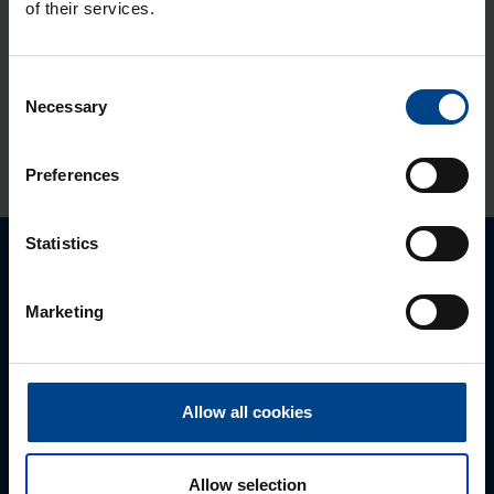
mm, metall, IP65
of their services.
Tootekood: FL122A
Jao­tus­kilp Orion Plus, aknaga,
Consent
Necessary
Selection
800x500x250 mm, metall, IP65
Tootekood: FL172A
Preferences
Statistics
Palun võtke meiega ühendust
Marketing
Allow all cookies
Allow selection