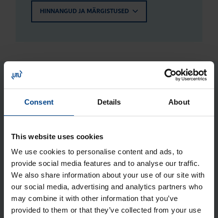
HINNANGUD JA MÄRGISTUSED
Seotud tooted
Consent
Details
About
Jao­tus­kilp Orion Plus, aknaga,
800x500x200 mm, metall, IP65
This website uses cookies
Tootekood: FL171A
We use cookies to personalise content and ads, to
Jao­tus­kilp Orion Plus, 800x500x200
provide social media features and to analyse our traffic.
mm, metall, IP65
We also share information about your use of our site with
our social media, advertising and analytics partners who
Tootekood: FL121A
may combine it with other information that you’ve
Jao­tus­kilp Orion Plus, 800x500x250
provided to them or that they’ve collected from your use