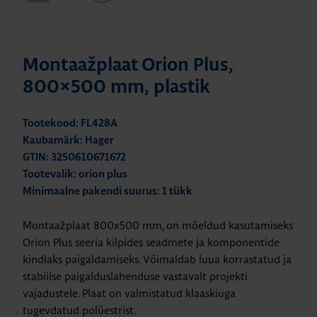
Montaažplaat Orion Plus,
800×500 mm, plastik
Tootekood: FL428A
Kaubamärk: Hager
GTIN: 3250610671672
Tootevalik: orion plus
Minimaalne pakendi suurus: 1 tükk
Montaažplaat 800x500 mm, on mõeldud kasutamiseks
Orion Plus seeria kilpides seadmete ja komponentide
kindlaks paigaldamiseks. Võimaldab luua korrastatud ja
stabiilse paigalduslahenduse vastavalt projekti
vajadustele. Plaat on valmistatud klaaskiuga
tugevdatud polüestrist.