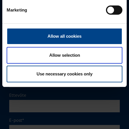
MÜÜGIJUHT
Marketing
Mark Milvek
+372 56560000
mark.milvek@utugroup.com
Allow all cookies
Eesnimi
*
Allow selection
Perekonnanimi
*
Use necessary cookies only
Ettevõte
E-post
*