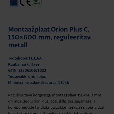
Montaažplaat Orion Plus C,
150×600 mm, reguleeritav,
metall
Tootekood: FL316A
Kaubamärk: Hager
GTIN: 3250610671023
Tootevalik: orion plus
Minimaalne pakendi suurus: 1 tükk
Reguleeritava kõrgusega montaažplaat 150x600 mm
on mõeldud Orion Plus jaotuskilpides seadmete ja
komponentide kindlaks paigaldamiseks. See võimaldab
luua korrastatud ja stabiilse paigalduslahenduse