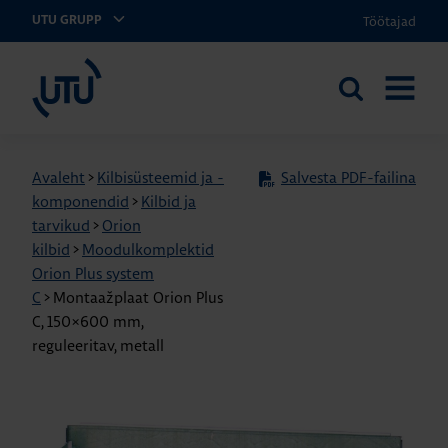
Töötajad
UTU GRUPP
UTU Eesti
Otsi
AVA
saidilt
MENÜÜ
Avaleht
>
Kilbisüsteemid ja -
Salvesta PDF-failina
komponendid
>
Kilbid ja
tarvikud
>
Orion
kilbid
>
Moodulkomplektid
Orion Plus system
C
>
Montaažplaat Orion Plus
C, 150×600 mm,
reguleeritav, metall