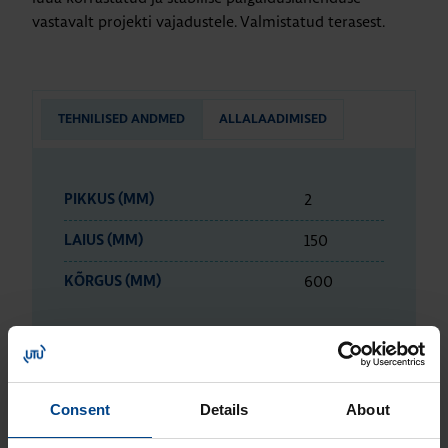
vastavalt projekti vajadustele. Valmistatud terasest.
TEHNILISED ANDMED
ALLALAADIMISED
2
PIKKUS (MM)
150
LAIUS (MM)
600
KÕRGUS (MM)
ETIM ANDMED
Consent
Details
About
LOGISTIKAANDMED