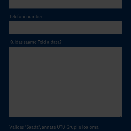
Telefoni number
Kuidas saame Teid aidata?
Valides "Saada", annate UTU Grupile loa oma