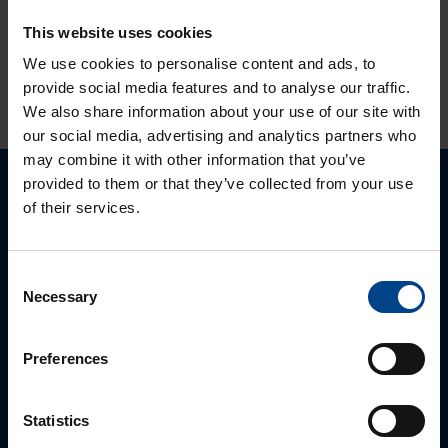
This website uses cookies
HINNANGUD JA MÄRGISTUSED
We use cookies to personalise content and ads, to
provide social media features and to analyse our traffic.
We also share information about your use of our site with
our social media, advertising and analytics partners who
may combine it with other information that you’ve
provided to them or that they’ve collected from your use
Palun võtke meiega ühendust
of their services.
Consent
Necessary
Selection
Preferences
Statistics