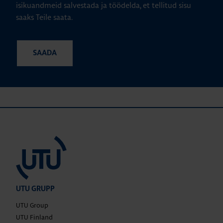
isikuandmeid salvestada ja töödelda, et tellitud sisu
saaks Teile saata.
UTU GRUPP
UTU Group
UTU Finland