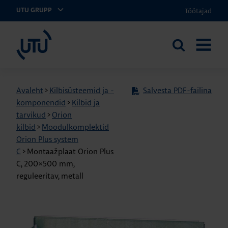
Töötajad
UTU GRUPP
UTU Eesti
Otsi
AVA
saidilt
MENÜÜ
Avaleht
>
Kilbisüsteemid ja -
Salvesta PDF-failina
komponendid
>
Kilbid ja
tarvikud
>
Orion
kilbid
>
Moodulkomplektid
Orion Plus system
C
>
Montaažplaat Orion Plus
C, 200×500 mm,
reguleeritav, metall