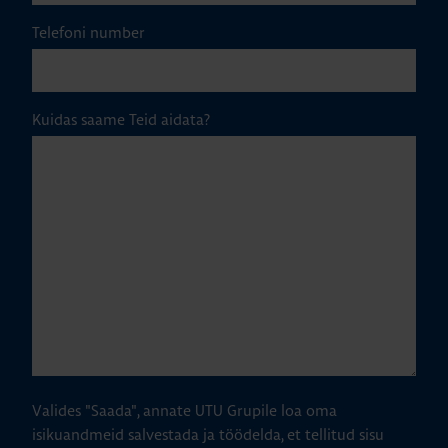
Telefoni number
Kuidas saame Teid aidata?
Valides "Saada", annate UTU Grupile loa oma
isikuandmeid salvestada ja töödelda, et tellitud sisu