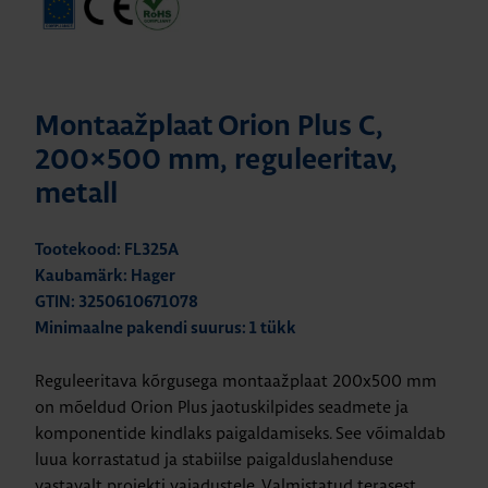
Montaažplaat Orion Plus C,
200×500 mm, reguleeritav,
metall
Tootekood: FL325A
Kaubamärk: Hager
GTIN: 3250610671078
Minimaalne pakendi suurus: 1 tükk
Reguleeritava kõrgusega montaažplaat 200x500 mm
on mõeldud Orion Plus jaotuskilpides seadmete ja
komponentide kindlaks paigaldamiseks. See võimaldab
luua korrastatud ja stabiilse paigalduslahenduse
vastavalt projekti vajadustele. Valmistatud terasest.