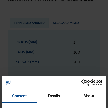
TEHNILISED ANDMED
ALLALAADIMISED
2
PIKKUS (MM)
200
LAIUS (MM)
500
KÕRGUS (MM)
ETIM ANDMED
Consent
Details
About
LOGISTIKAANDMED