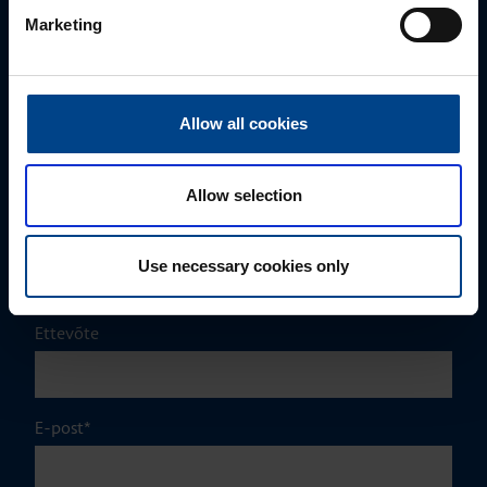
Mark Milvek
Marketing
+372 56560000
mark.milvek@utugroup.com
Allow all cookies
Eesnimi
*
Allow selection
Perekonnanimi
*
Use necessary cookies only
Ettevõte
E-post
*