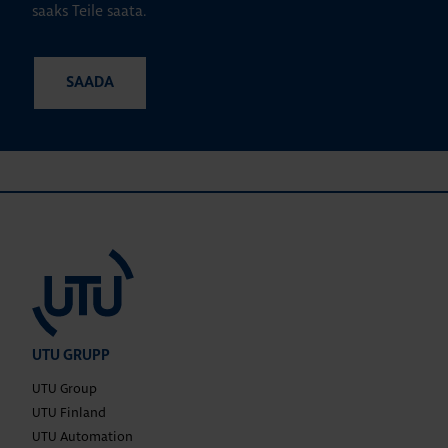
saaks Teile saata.
UTU GRUPP
UTU Group
UTU Finland
UTU Automation