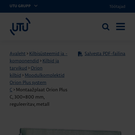
Töötajad
UTU GRUPP
UTU Eesti
Otsi
AVA
saidilt
MENÜÜ
Avaleht
>
Kilbisüsteemid ja -
Salvesta PDF-failina
komponendid
>
Kilbid ja
tarvikud
>
Orion
kilbid
>
Moodulkomplektid
Orion Plus system
C
>
Montaažplaat Orion Plus
C, 300×800 mm,
reguleeritav, metall