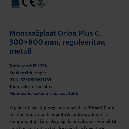
Montaažplaat Orion Plus C,
300×800 mm, reguleeritav,
metall
Tootekood: FL337A
Kaubamärk: Hager
GTIN: 3250610671139
Tootevalik: orion plus
Minimaalne pakendi suurus: 1 tükk
Reguleeritava kõrgusega montaažplaat 300x800 mm
on mõeldud Orion Plus jaotuskilpides seadmete ja
komponentide kindlaks paigaldamiseks. See võimaldab
luua korrastatud ja stabiilse paigalduslahenduse