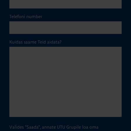
Telefoni number
Kuidas saame Teid aidata?
Valides "Saada", annate UTU Grupile loa oma