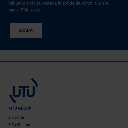
isikuandmeid salvestada ja töödelda, et tellitud sisu
saaks Teile saata.
UTU GRUPP
UTU Group
UTU Finland