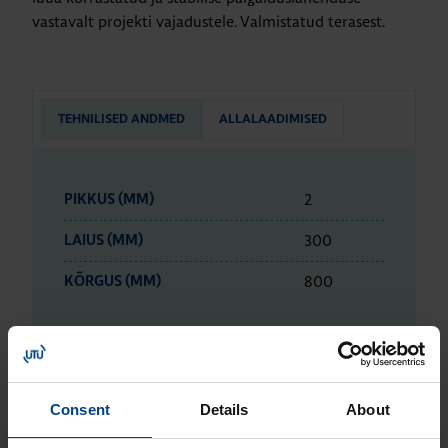
vastavalt projekti vajadustele. Valmistatud terasest.
TEHNILISED ANDMED
ALLALAADIMISED
2
PIKKUS (MM)
300
LAIUS (MM)
800
KÕRGUS (MM)
ETIM ANDMED
Consent
Details
About
LOGISTIKAANDMED