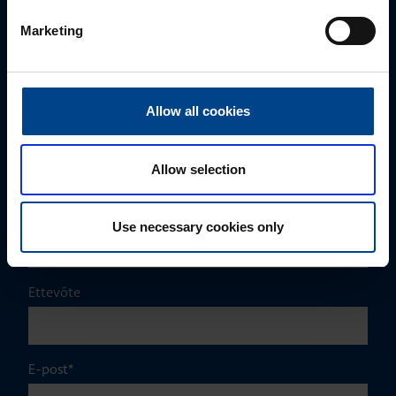
MÜÜGIJUHT
Marketing
Mark Milvek
+372 56560000
mark.milvek@utugroup.com
Allow all cookies
Eesnimi
*
Allow selection
Perekonnanimi
*
Use necessary cookies only
Ettevõte
E-post
*