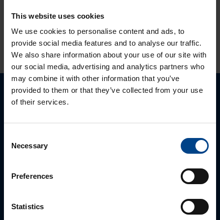
This website uses cookies
HINNANGUD JA MÄRGISTUSED
We use cookies to personalise content and ads, to
provide social media features and to analyse our traffic.
We also share information about your use of our site with
our social media, advertising and analytics partners who
may combine it with other information that you’ve
provided to them or that they’ve collected from your use
Palun võtke meiega ühendust
of their services.
Consent
Necessary
Selection
Preferences
Statistics