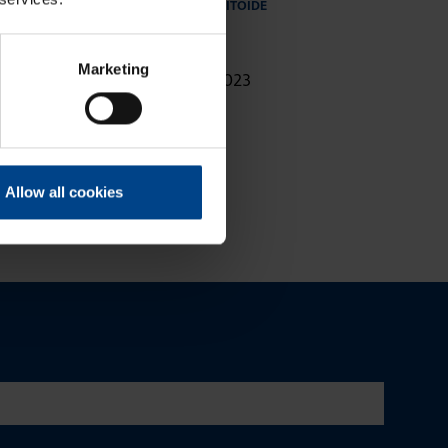
ERIPAKKUMINE
KATKEMATU ELEKTRITOIDE
JA VÕRGU KVALITEET
6.10.2023
|
Lugemisaeg: 1 min
Marketing
s
Victron Energy pakkumine 2023
Allow all cookies