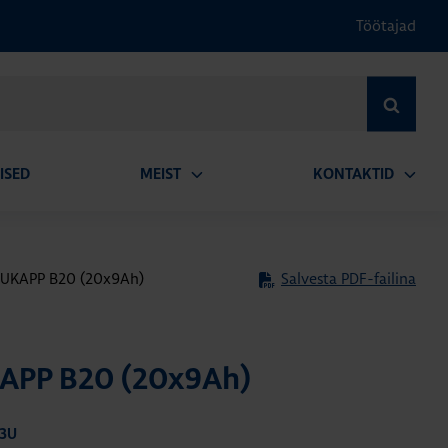
Töötajad
OTSI
ISED
MEIST
KONTAKTID
Ava
Ava
alammenüü
alamm
UKAPP B20 (20x9Ah)
Salvesta PDF-failina
APP B20 (20x9Ah)
V3U