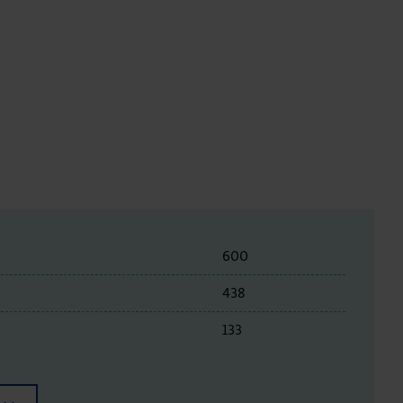
600
438
133