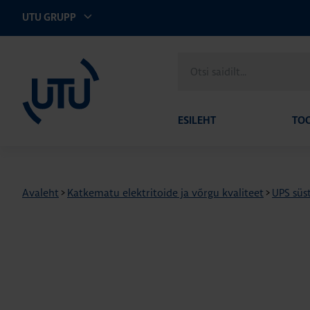
UTU GRUPP
UTU Eesti
Otsi
saidilt
ESILEHT
TO
Avaleht
>
Katkematu elektritoide ja võrgu kvaliteet
>
UPS süs