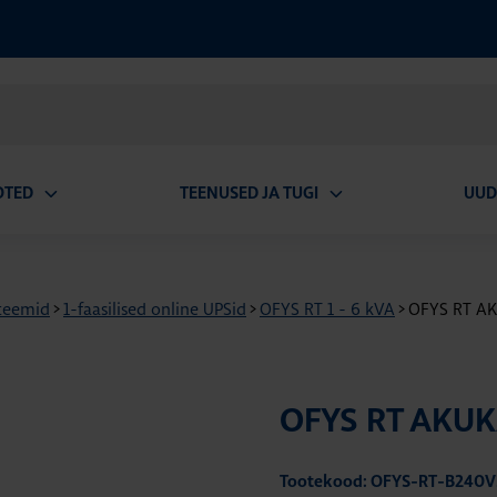
OTED
TEENUSED JA TUGI
UUD
Ava
Ava
alammenüü
alammenüü
teemid
>
1-faasilised online UPSid
>
OFYS RT 1 - 6 kVA
>
OFYS RT AK
OFYS RT AKUK
Tootekood: OFYS-RT-B240