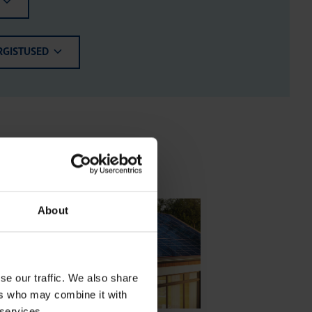
RGISTUSED
aliteet
About
se our traffic. We also share
ers who may combine it with
 services.