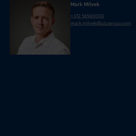
Mark Milvek
+372 56560000
mark.milvek@utugroup.com