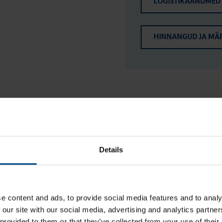
LOGISTIKAANDMED
HINNANGUD JA MÄ
atkematu elektritoide ja võrgu kv
Details
e content and ads, to provide social media features and to analy
 our site with our social media, advertising and analytics partn
 provided to them or that they’ve collected from your use of their