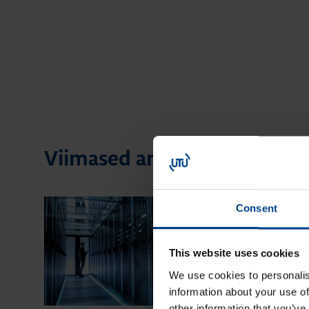
Viimased artiklid teemast K
Consent
This website uses cookies
We use cookies to personalis
information about your use of
other information that you’ve