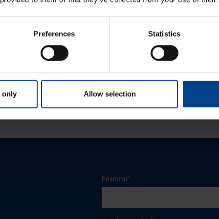
TRITOIDE JA VÕRGU
KATKEMATU ELEKTRITOIDE JA VÕRGU
KVALITEET
emisaeg: 4 min
22.1.2026
|
Lugemisaeg: 4 min
Preferences
Statistics
ussüsteemi UPS: miks
UPS ei ole lihtsalt kast nurgas – mik
ec Modulys GP 2.0?
hooldus hoiab sinu äri töös
VAATA ROHKEM ARTIKLEID
 only
Allow selection
Eesnimi
*