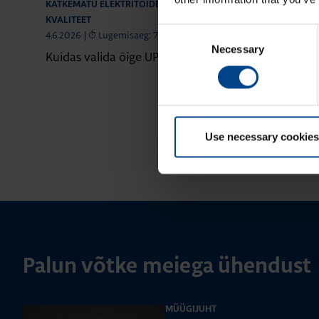
KATKEMATU ELEKTRITOIDE JA VÕRGU
KATKEMATU ELEK
KVALITEET
KVALITEET
Consent
4.6.2026
|
Lugemisaeg: 7 min
20.4.2026
|
Lug
Necessary
Selection
Kuidas valida õige UPS-seade?
Suitsueemald
valida Socom
Use necessary cookies
Palun võtke meiega ühendust
MÜÜGIJUHT