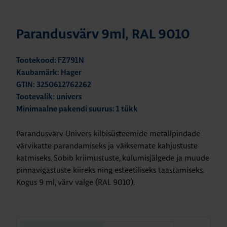
Parandusvärv 9ml, RAL 9010
Tootekood: FZ791N
Kaubamärk: Hager
GTIN: 3250612762262
Tootevalik: univers
Minimaalne pakendi suurus: 1 tükk
Parandusvärv Univers kilbisüsteemide metallpindade
värvikatte parandamiseks ja väiksemate kahjustuste
katmiseks. Sobib kriimustuste, kulumisjälgede ja muude
pinnavigastuste kiireks ning esteetiliseks taastamiseks.
Kogus 9 ml, värv valge (RAL 9010).