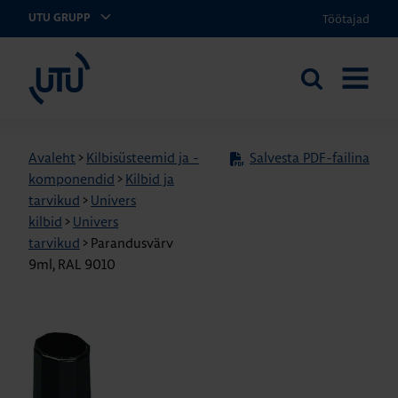
Töötajad
UTU GRUPP
UTU Eesti
Otsi
AVA
saidilt
MENÜÜ
Avaleht
>
Kilbisüsteemid ja -
Salvesta PDF-failina
komponendid
>
Kilbid ja
tarvikud
>
Univers
kilbid
>
Univers
tarvikud
>
Parandusvärv
9ml, RAL 9010