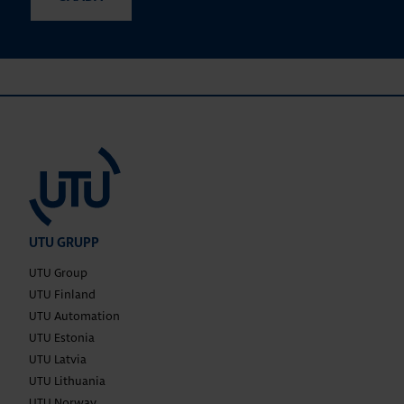
UTU GRUPP
UTU Group
UTU Finland
UTU Automation
UTU Estonia
UTU Latvia
UTU Lithuania
UTU Norway