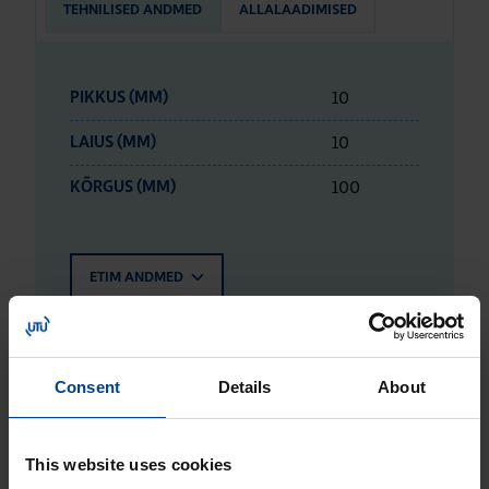
TEHNILISED ANDMED
ALLALAADIMISED
10
PIKKUS (MM)
10
LAIUS (MM)
100
KÕRGUS (MM)
ETIM ANDMED
LOGISTIKAANDMED
Consent
Details
About
HINNANGUD JA MÄRGISTUSED
This website uses cookies