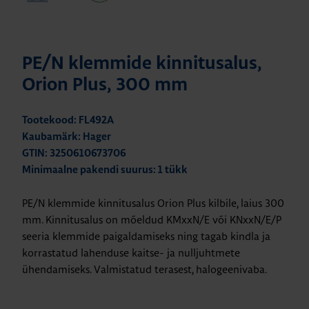
PE/N klemmide kinnitusalus,
Orion Plus, 300 mm
Tootekood: FL492A
Kaubamärk: Hager
GTIN: 3250610673706
Minimaalne pakendi suurus: 1 tükk
PE/N klemmide kinnitusalus Orion Plus kilbile, laius 300
mm. Kinnitusalus on mõeldud KMxxN/E või KNxxN/E/P
seeria klemmide paigaldamiseks ning tagab kindla ja
korrastatud lahenduse kaitse- ja nulljuhtmete
ühendamiseks. Valmistatud terasest, halogeenivaba.