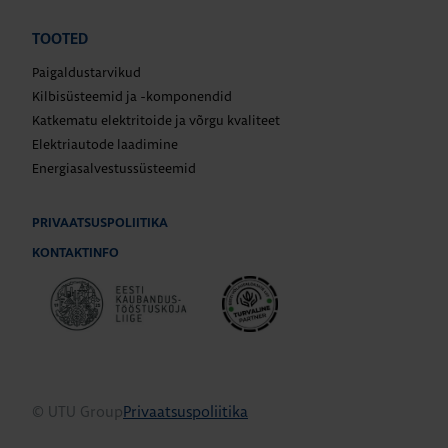
TOOTED
Paigaldustarvikud
Kilbisüsteemid ja -komponendid
Katkematu elektritoide ja võrgu kvaliteet
Elektriautode laadimine
Energiasalvestussüsteemid
PRIVAATSUSPOLIITIKA
KONTAKTINFO
© UTU Group
Privaatsuspoliitika