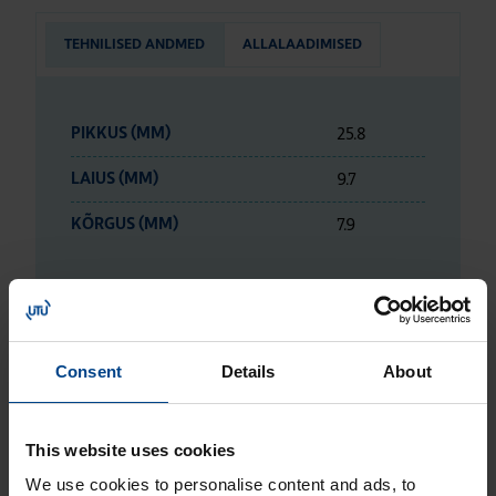
TEHNILISED ANDMED
ALLALAADIMISED
25.8
PIKKUS (MM)
9.7
LAIUS (MM)
7.9
KÕRGUS (MM)
LOGISTIKAANDMED
Consent
Details
About
HINNANGUD JA MÄRGISTUSED
This website uses cookies
We use cookies to personalise content and ads, to