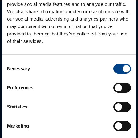
provide social media features and to analyse our traffic.
We also share information about your use of our site with
Palun võtke meiega ühendust
our social media, advertising and analytics partners who
may combine it with other information that you’ve
provided to them or that they’ve collected from your use
of their services.
Consent
Necessary
Selection
Preferences
MÜÜGIJUHT
Mark Milvek
Statistics
+372 56560000
mark.milvek@utugroup.com
Marketing