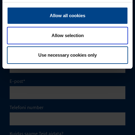
Eesnimi
*
Allow all cookies
Perekonnanimi
*
Allow selection
Ettevõte
Use necessary cookies only
E-post
*
Telefoni number
Kuidas saame Teid aidata?