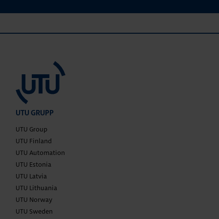
UTU GRUPP
UTU Group
UTU Finland
UTU Automation
UTU Estonia
UTU Latvia
UTU Lithuania
UTU Norway
UTU Sweden