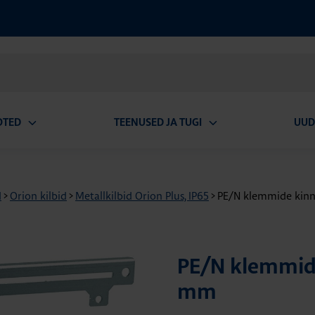
OTED
TEENUSED JA TUGI
UUD
Ava
Ava
alammenüü
alammenüü
d
>
Orion kilbid
>
Metallkilbid Orion Plus, IP65
>
PE/N klemmide kinni
PE/N klemmide
mm