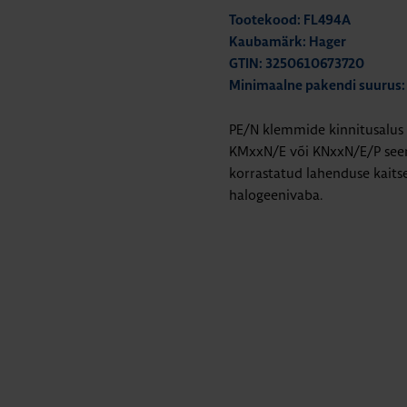
Tootekood: FL494A
Kaubamärk: Hager
GTIN: 3250610673720
Minimaalne pakendi suurus:
PE/N klemmide kinnitusalus 
KMxxN/E või KNxxN/E/P seer
korrastatud lahenduse kaits
halogeenivaba.