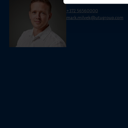
Mark Milvek
+372 56560000
mark.milvek@utugroup.com