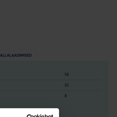
ALLALAADIMISED
56
10
8