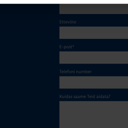
Ettevõte
E-post
*
Telefoni number
Kuidas saame Teid aidata?