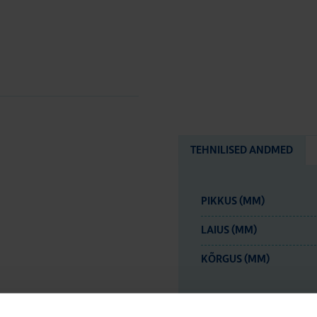
TEHNILISED ANDMED
PIKKUS (MM)
LAIUS (MM)
KÕRGUS (MM)