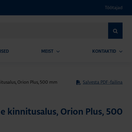
Töötajad
OTSI
ISED
MEIST
KONTAKTID
Ava
Ava
alammenüü
alamm
tusalus, Orion Plus, 500 mm
Salvesta PDF-failina
 kinnitusalus, Orion Plus, 500