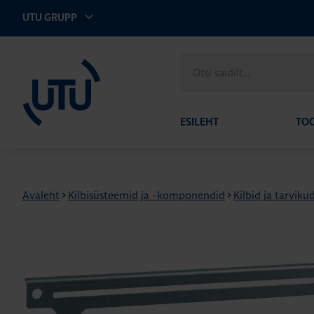
UTU GRUPP
UTU Eesti
Otsi
saidilt
ESILEHT
TO
Avaleht
>
Kilbisüsteemid ja -komponendid
>
Kilbid ja tarviku