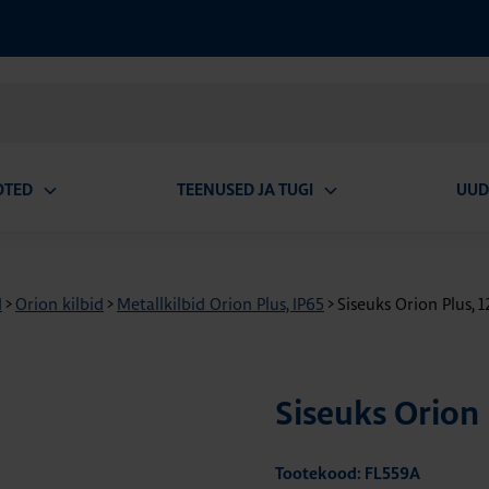
OTED
TEENUSED JA TUGI
UUD
Ava
Ava
alammenüü
alammenüü
d
>
Orion kilbid
>
Metallkilbid Orion Plus, IP65
>
Siseuks Orion Plus,
Siseuks Orion
Tootekood: FL559A