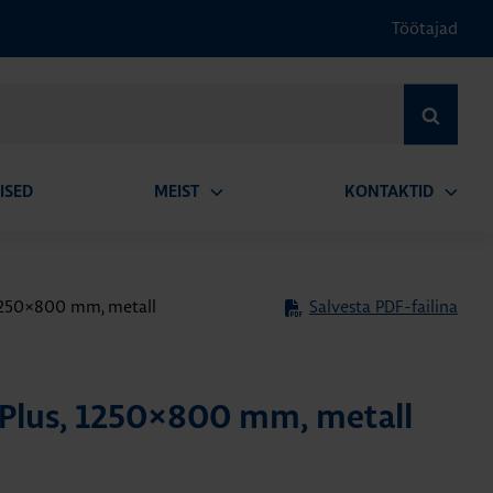
Töötajad
OTSI
ISED
MEIST
KONTAKTID
Ava
Ava
alammenüü
alamm
 1250×800 mm, metall
Salvesta PDF-failina
 Plus, 1250×800 mm, metall