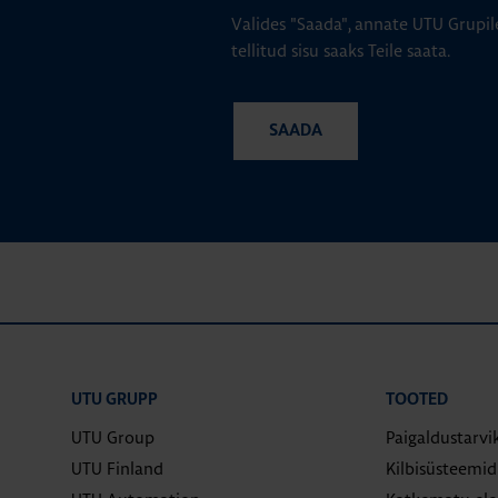
Valides "Saada", annate UTU Grupil
tellitud sisu saaks Teile saata.
UTU GRUPP
TOOTED
UTU Group
Paigaldustarvi
UTU Finland
Kilbisüsteemi