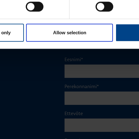
Tootekood: FL180A
 only
Allow selection
Eesnimi
*
Perekonnanimi
*
Ettevõte