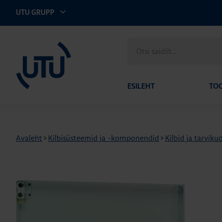
UTU GRUPP
UTU Eesti
Otsi
saidilt
ESILEHT
TO
Avaleht
>
Kilbisüsteemid ja -komponendid
>
Kilbid ja tarviku