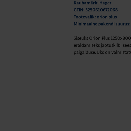
Kaubamärk: Hager
GTIN: 3250610672068
Tootevalik: orion plus
Minimaalne pakendi suurus:
Siseuks Orion Plus 1250x80
eraldamiseks jaotuskilbi sees
paigalduse. Uks on valmistat