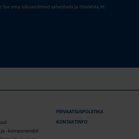
e loa oma isikuandmeid salvestada ja töödelda, et
PRIVAATSUSPOLIITIKA
kud
KONTAKTINFO
d ja -komponendid