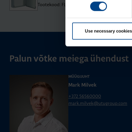
Tootekood: FL130A
Use necessary cookies
Palun võtke meiega ühendust
MÜÜGIJUHT
Mark Milvek
+372 56560000
mark.milvek@utugroup.com