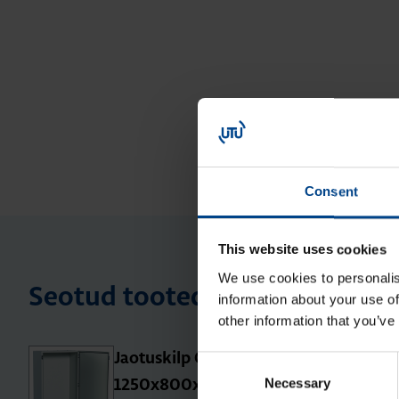
Consent
This website uses cookies
We use cookies to personalis
Seotud tooted
information about your use of
other information that you’ve
Jao­tus­kilp Orion Plus,
Consent
Necessary
Selection
1250x800x300 mm, metall, IP65