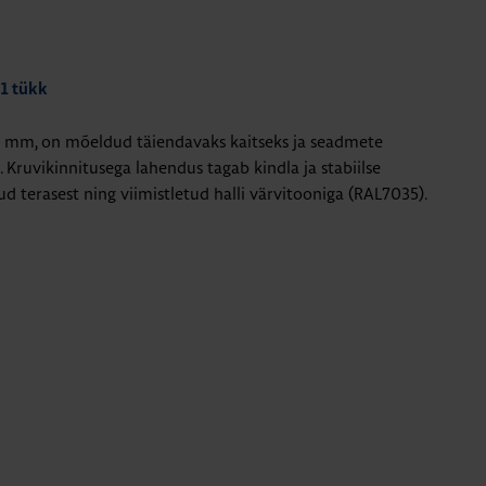
 1 tükk
0 mm, on mõeldud täiendavaks kaitseks ja seadmete
. Kruvikinnitusega lahendus tagab kindla ja stabiilse
ud terasest ning viimistletud halli värvitooniga (RAL7035).