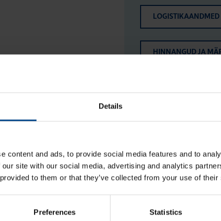
LOGISTIKAANDMED
HINNANGUD JA MÄ
Details
e content and ads, to provide social media features and to analy
 our site with our social media, advertising and analytics partn
 provided to them or that they’ve collected from your use of their
Jao­tus­kilp Orion Plus, aknaga,
Preferences
Statistics
1250x800x300 mm, metall, IP65