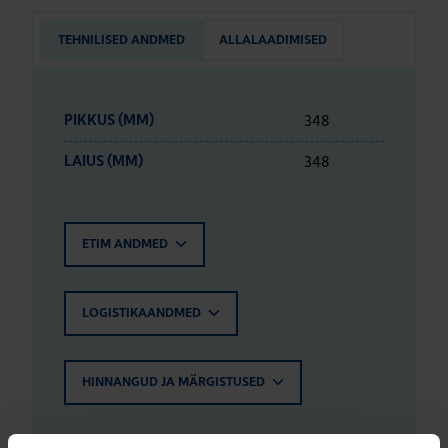
TEHNILISED ANDMED
ALLALAADIMISED
348
PIKKUS (MM)
348
LAIUS (MM)
ETIM ANDMED
LOGISTIKAANDMED
HINNANGUD JA MÄRGISTUSED