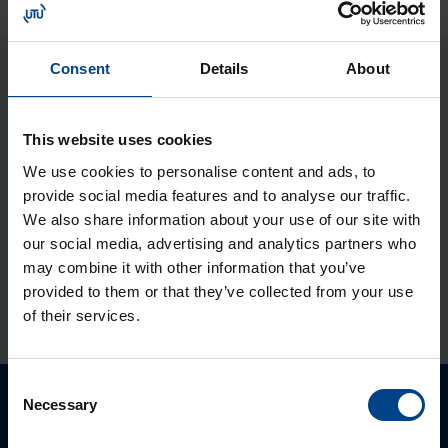
Consent
Details
About
Seotud tooted
This website uses cookies
Jao­tus­kilp Orion Plus, aknaga,
We use cookies to personalise content and ads, to
400x400x200 mm, metall, IP65
provide social media features and to analyse our traffic.
Tootekood: FL158A
We also share information about your use of our site with
Jao­tus­kilp Orion Plus, 400x400x200
our social media, advertising and analytics partners who
may combine it with other information that you’ve
mm, metall, IP65
provided to them or that they’ve collected from your use
Tootekood: FL108A
of their services.
Consent
Necessary
Selection
Palun võtke meiega ühendust