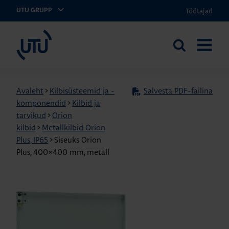
Töötajad
UTU GRUPP
UTU Eesti
Otsi
AVA
saidilt
MENÜÜ
Avaleht
>
Kilbisüsteemid ja -
Salvesta PDF-failina
komponendid
>
Kilbid ja
tarvikud
>
Orion
kilbid
>
Metallkilbid Orion
Plus, IP65
>
Siseuks Orion
Plus, 400×400 mm, metall