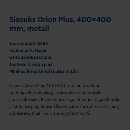
Siseuks Orion Plus, 400×400
mm, metall
Tootekood: FL546A
Kaubamärk: Hager
GTIN: 3250610671931
Tootevalik: orion plus
Minimaalne pakendi suurus: 1 tükk
Siseuks Orion Plus 400x400 mm, on mõeldud
täiendavaks kaitseks ja seadmete eraldamiseks
jaotuskilbi sees. Kruvikinnitusega lahendus tagab kindla
ja stabiilse paigalduse. Uks on valmistatud terasest ning
viimistletud halli värvitooniga (RAL7035).