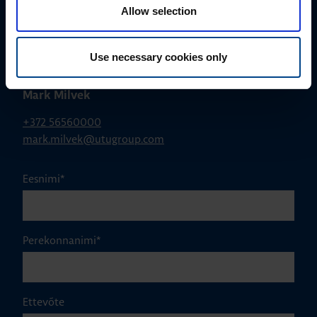
Allow selection
Use necessary cookies only
MÜÜGIJUHT
Mark Milvek
+372 56560000
mark.milvek@utugroup.com
Eesnimi
*
Perekonnanimi
*
Ettevõte