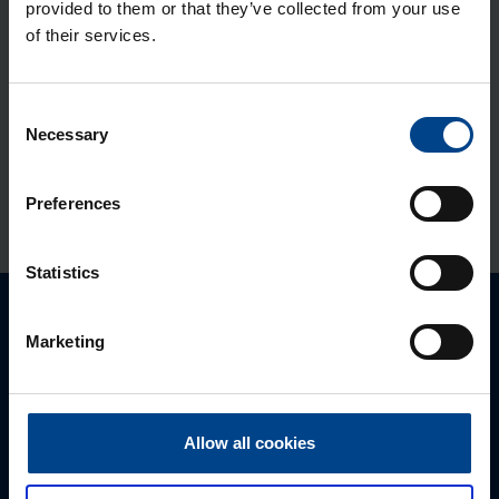
provided to them or that they’ve collected from your use
Jao­tus­kilp Orion Plus, 650x400x250
of their services.
mm, metall, IP65
Tootekood: FL118A
Consent
Necessary
Polües­ter­kilp Orion Plus, aknaga,
Selection
650x400x200 mm, IP65
Tootekood: FL266B
Preferences
Statistics
Palun võtke meiega ühendust
Marketing
Allow all cookies