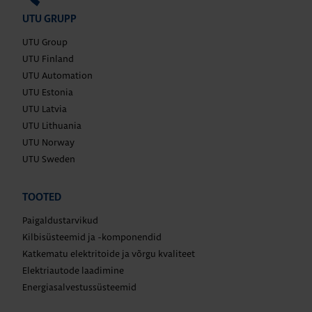
UTU GRUPP
UTU Group
UTU Finland
UTU Automation
UTU Estonia
UTU Latvia
UTU Lithuania
UTU Norway
UTU Sweden
TOOTED
Paigaldustarvikud
Kilbisüsteemid ja -komponendid
Katkematu elektritoide ja võrgu kvaliteet
Elektriautode laadimine
Energiasalvestussüsteemid