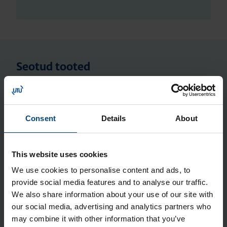
Seotud tooted
Jao­tus­kilp Orion Plus, aknaga,
650x400x200 mm, metall, IP65
Consent
Details
About
Tootekood: FL167A
Jao­tus­kilp Orion Plus, 650x400x200
This website uses cookies
mm, polües­ter, IP65
We use cookies to personalise content and ads, to
Tootekood: FL216B
provide social media features and to analyse our traffic.
Jao­tus­kilp Orion Plus, 650x400x200
We also share information about your use of our site with
mm, metall, IP65
our social media, advertising and analytics partners who
may combine it with other information that you’ve
Tootekood: FL117A