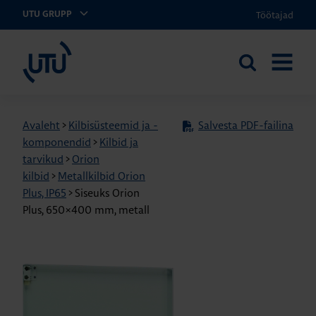
Töötajad
UTU GRUPP
UTU Eesti
Otsi
AVA
saidilt
MENÜÜ
Avaleht
>
Kilbisüsteemid ja -
Salvesta PDF-failina
komponendid
>
Kilbid ja
tarvikud
>
Orion
kilbid
>
Metallkilbid Orion
Plus, IP65
>
Siseuks Orion
Plus, 650×400 mm, metall