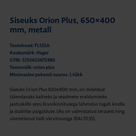
Siseuks Orion Plus, 650×400
mm, metall
Tootekood: FL551A
Kaubamärk: Hager
GTIN: 3250610671986
Tootevalik: orion plus
Minimaalne pakendi suurus: 1 tükk
Siseuks Orion Plus 650x400 mm, on mõeldud
täiendavaks kaitseks ja seadmete eraldamiseks
jaotuskilbi sees. Kruvikinnitusega lahendus tagab kindla
ja stabiilse paigalduse. Uks on valmistatud terasest ning
viimistletud halli värvitooniga (RAL7035).