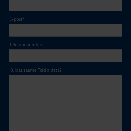
E-post
*
Telefoni number
Kuidas saame Teid aidata?