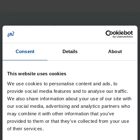
Seotud tooted
Jao­tus­kilp Orion Plus, aknaga,
Consent
Details
About
950x800x300 mm, metall, IP65
Tootekood: FL178A
This website uses cookies
Jao­tus­kilp Orion Plus, 950x800x250
We use cookies to personalise content and ads, to
mm, metall, IP65
provide social media features and to analyse our traffic.
Tootekood: FL127A
We also share information about your use of our site with
Jao­tus­kilp Orion Plus, 950x800x300
our social media, advertising and analytics partners who
may combine it with other information that you’ve
mm, metall, IP65
provided to them or that they’ve collected from your use
Tootekood: FL128A
of their services.
Jao­tus­kilp Orion Plus, aknaga,