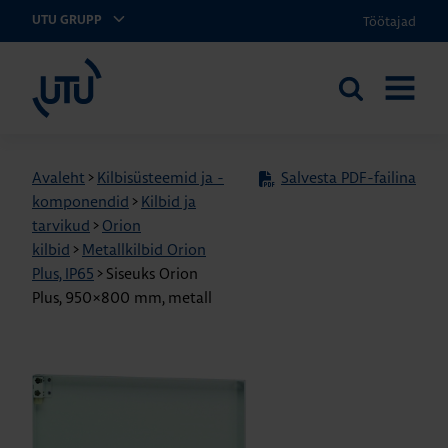
Töötajad
UTU GRUPP
UTU Eesti
Otsi
AVA
saidilt
MENÜÜ
Avaleht
>
Kilbisüsteemid ja -
Salvesta PDF-failina
komponendid
>
Kilbid ja
tarvikud
>
Orion
kilbid
>
Metallkilbid Orion
Plus, IP65
>
Siseuks Orion
Plus, 950×800 mm, metall