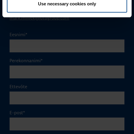
Use necessary cookies only
+372 56560000
mark.milvek@utugroup.com
Eesnimi
*
Perekonnanimi
*
Ettevõte
E-post
*