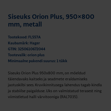
Siseuks Orion Plus, 950×800
mm, metall
Tootekood: FL557A
Kaubamärk: Hager
GTIN: 3250610672044
Tootevalik: orion plus
Minimaalne pakendi suurus: 1 tükk
Siseuks Orion Plus 950x800 mm, on mõeldud
täiendavaks kaitseks ja seadmete eraldamiseks
jaotuskilbi sees. Kruvikinnitusega lahendus tagab kindla
ja stabiilse paigalduse. Uks on valmistatud terasest ning
viimistletud halli värvitooniga (RAL7035).