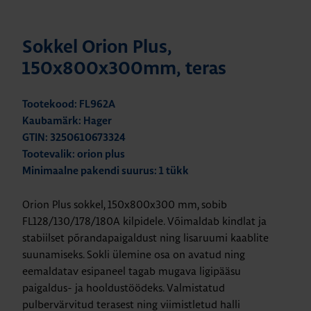
Sokkel Orion Plus,
150x800x300mm, teras
Tootekood: FL962A
Kaubamärk: Hager
GTIN: 3250610673324
Tootevalik: orion plus
Minimaalne pakendi suurus: 1 tükk
Orion Plus sokkel, 150x800x300 mm, sobib
FL128/130/178/180A kilpidele. Võimaldab kindlat ja
stabiilset põrandapaigaldust ning lisaruumi kaablite
suunamiseks. Sokli ülemine osa on avatud ning
eemaldatav esipaneel tagab mugava ligipääsu
paigaldus- ja hooldustöödeks. Valmistatud
pulbervärvitud terasest ning viimistletud halli