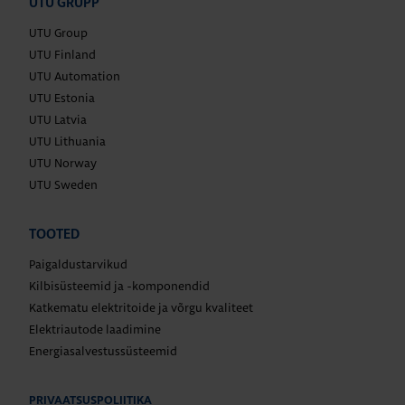
UTU GRUPP
UTU Group
UTU Finland
UTU Automation
UTU Estonia
UTU Latvia
UTU Lithuania
UTU Norway
UTU Sweden
TOOTED
Paigaldustarvikud
Kilbisüsteemid ja -komponendid
Katkematu elektritoide ja võrgu kvaliteet
Elektriautode laadimine
Energiasalvestussüsteemid
PRIVAATSUSPOLIITIKA