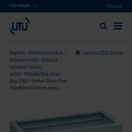
Töötajad
UTU GRUPP
UTU Eesti
Otsi
AVA
saidilt
MENÜÜ
Avaleht
>
Kilbisüsteemid ja -
Salvesta PDF-failina
komponendid
>
Kilbid ja
tarvikud
>
Orion
kilbid
>
Metallkilbid Orion
Plus, IP65
>
Sokkel Orion Plus,
150x800x300mm, teras