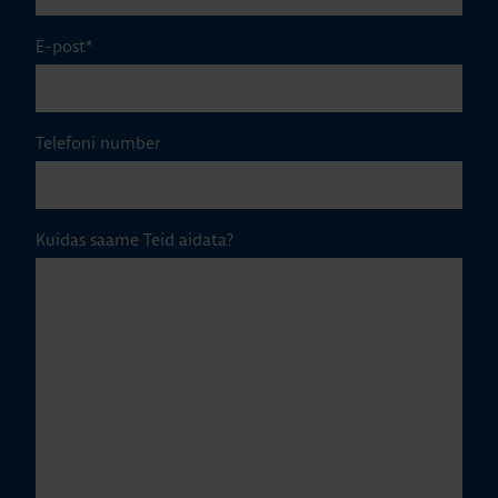
E-post
*
Telefoni number
Kuidas saame Teid aidata?