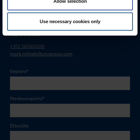
Allow selection
Use necessary cookies only
MÜÜGIJUHT
Mark Milvek
+372 56560000
mark.milvek@utugroup.com
Eesnimi
*
Perekonnanimi
*
Ettevõte