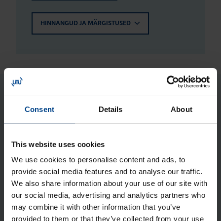
HINNANGUD JA MÄRGISTUSED
Seotud tooted
Consent
Details
About
Jao­tus­kilp Orion Plus, aknaga,
950x800x300 mm, metall, IP65
This website uses cookies
Tootekood: FL178A
We use cookies to personalise content and ads, to
provide social media features and to analyse our traffic.
Jao­tus­kilp Orion Plus, 950x800x300
We also share information about your use of our site with
mm, metall, IP65
our social media, advertising and analytics partners who
Tootekood: FL128A
may combine it with other information that you’ve
provided to them or that they’ve collected from your use