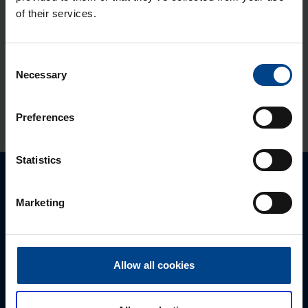
Jao­tus­kilp Orion Plus,
of their services.
1250x800x300 mm, metall, IP65
Tootekood: FL130A
Consent
Jao­tus­kilp Orion Plus, aknaga,
Necessary
Selection
1250x800x300 mm, metall, IP65
Tootekood: FL180A
Preferences
Statistics
Palun võtke meiega ühendust
Marketing
Allow all cookies