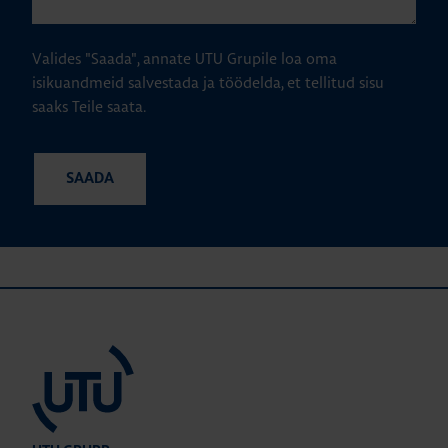
Valides "Saada", annate UTU Grupile loa oma
isikuandmeid salvestada ja töödelda, et tellitud sisu
saaks Teile saata.