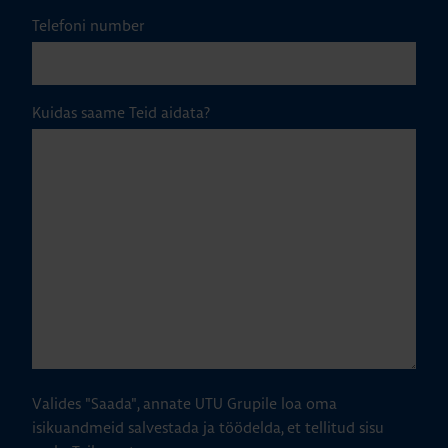
Telefoni number
Kuidas saame Teid aidata?
Valides "Saada", annate UTU Grupile loa oma
isikuandmeid salvestada ja töödelda, et tellitud sisu