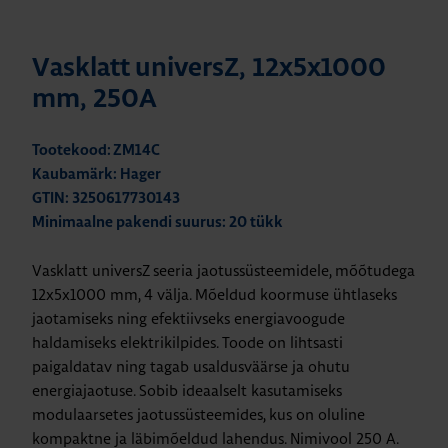
Vasklatt universZ, 12x5x1000
mm, 250A
Tootekood: ZM14C
Kaubamärk: Hager
GTIN: 3250617730143
Minimaalne pakendi suurus: 20 tükk
Vasklatt universZ seeria jaotussüsteemidele, mõõtudega
12x5x1000 mm, 4 välja. Mõeldud koormuse ühtlaseks
jaotamiseks ning efektiivseks energiavoogude
haldamiseks elektrikilpides. Toode on lihtsasti
paigaldatav ning tagab usaldusväärse ja ohutu
energiajaotuse. Sobib ideaalselt kasutamiseks
modulaarsetes jaotussüsteemides, kus on oluline
kompaktne ja läbimõeldud lahendus. Nimivool 250 A.