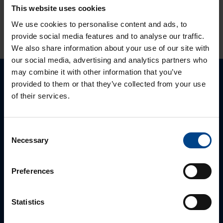
This website uses cookies
HINNANGUD JA MÄRGISTUSED
We use cookies to personalise content and ads, to
provide social media features and to analyse our traffic.
We also share information about your use of our site with
our social media, advertising and analytics partners who
may combine it with other information that you’ve
provided to them or that they’ve collected from your use
Palun võtke meiega ühendust
of their services.
Consent
Necessary
Selection
Preferences
Statistics
MÜÜGIJUHT