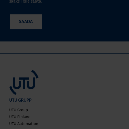
saaks Teile saata.
UTU GRUPP
UTU Group
UTU Finland
UTU Automation