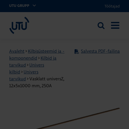
Töötajad
UTU GRUPP
UTU Eesti
Otsi
AVA
saidilt
MENÜÜ
Avaleht
>
Kilbisüsteemid ja -
Salvesta PDF-failina
komponendid
>
Kilbid ja
tarvikud
>
Univers
kilbid
>
Univers
tarvikud
>
Vasklatt universZ,
12x5x1000 mm, 250A