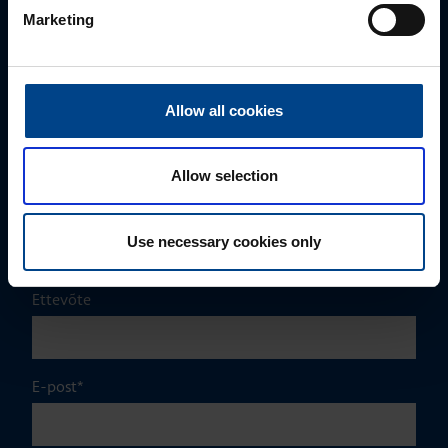
Mark Milvek
Marketing
+372 56560000
mark.milvek@utugroup.com
Allow all cookies
Eesnimi
*
Allow selection
Perekonnanimi
*
Use necessary cookies only
Ettevõte
E-post
*