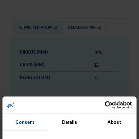
TEHNILISED ANDMED
ALLALAADIMISED
995
PIKKUS (MM)
12
LAIUS (MM)
5
KÕRGUS (MM)
ETIM ANDMED
Consent
Details
About
LOGISTIKAANDMED