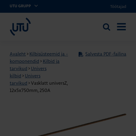
Töötajad
UTU GRUPP
UTU Eesti
Otsi
AVA
saidilt
MENÜÜ
Avaleht
>
Kilbisüsteemid ja -
Salvesta PDF-failina
komponendid
>
Kilbid ja
tarvikud
>
Univers
kilbid
>
Univers
tarvikud
>
Vasklatt universZ,
12x5x750mm, 250A