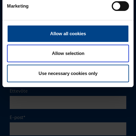
Mark Milvek
Marketing
+372 56560000
mark.milvek@utugroup.com
Allow all cookies
Eesnimi
*
Allow selection
Perekonnanimi
*
Use necessary cookies only
Ettevõte
E-post
*