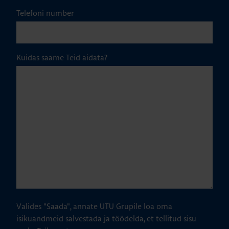
Telefoni number
Kuidas saame Teid aidata?
Valides "Saada", annate UTU Grupile loa oma
isikuandmeid salvestada ja töödelda, et tellitud sisu