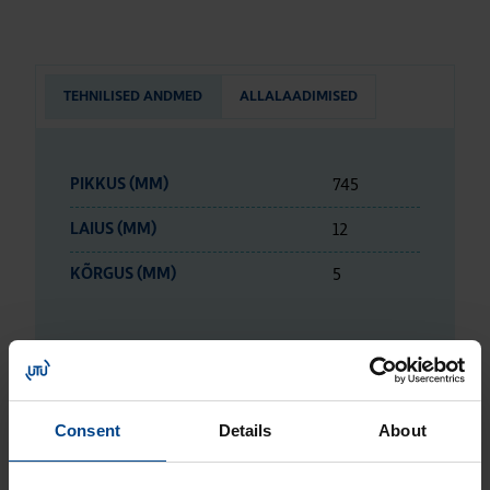
TEHNILISED ANDMED
ALLALAADIMISED
745
PIKKUS (MM)
12
LAIUS (MM)
5
KÕRGUS (MM)
ETIM ANDMED
Consent
Details
About
LOGISTIKAANDMED