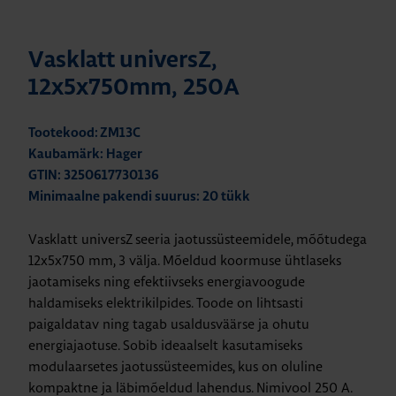
Vasklatt universZ,
12x5x750mm, 250A
Tootekood: ZM13C
Kaubamärk: Hager
GTIN: 3250617730136
Minimaalne pakendi suurus: 20 tükk
Vasklatt universZ seeria jaotussüsteemidele, mõõtudega
12x5x750 mm, 3 välja. Mõeldud koormuse ühtlaseks
jaotamiseks ning efektiivseks energiavoogude
haldamiseks elektrikilpides. Toode on lihtsasti
paigaldatav ning tagab usaldusväärse ja ohutu
energiajaotuse. Sobib ideaalselt kasutamiseks
modulaarsetes jaotussüsteemides, kus on oluline
kompaktne ja läbimõeldud lahendus. Nimivool 250 A.