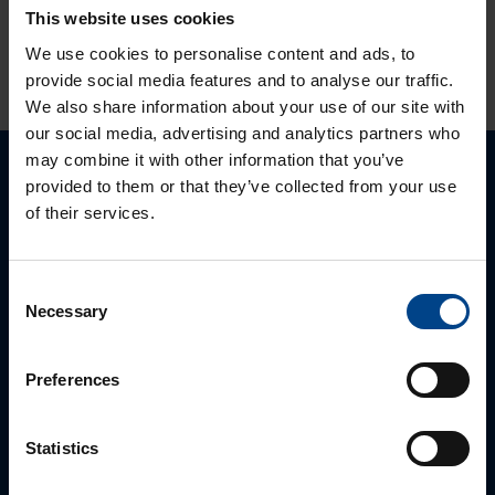
This website uses cookies
HINNANGUD JA MÄRGISTUSED
We use cookies to personalise content and ads, to
provide social media features and to analyse our traffic.
We also share information about your use of our site with
our social media, advertising and analytics partners who
may combine it with other information that you’ve
provided to them or that they’ve collected from your use
Palun võtke meiega ühendust
of their services.
Consent
Necessary
Selection
Preferences
Statistics
MÜÜGIJUHT