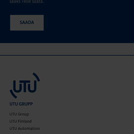
saaks Teile saata.
UTU GRUPP
UTU Group
UTU Finland
UTU Automation