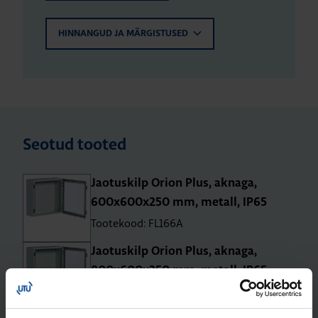
HINNANGUD JA MÄRGISTUSED
Seotud tooted
Jao­tus­kilp Orion Plus, aknaga,
600x600x250 mm, metall, IP65
Tootekood: FL166A
Jao­tus­kilp Orion Plus, aknaga,
800x600x250 mm, metall, IP65
Tootekood: FL173A