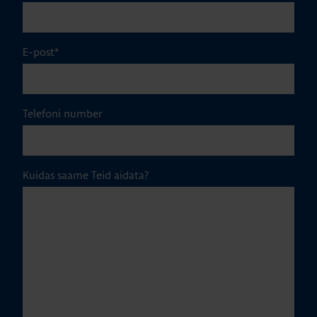
E-post
*
Telefoni number
Kuidas saame Teid aidata?