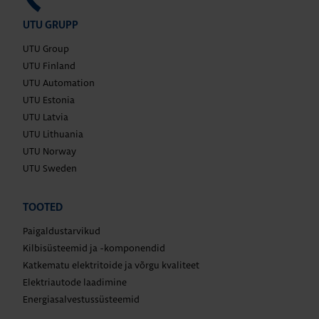
UTU GRUPP
UTU Group
UTU Finland
UTU Automation
UTU Estonia
UTU Latvia
UTU Lithuania
UTU Norway
UTU Sweden
TOOTED
Paigaldustarvikud
Kilbisüsteemid ja -komponendid
Katkematu elektritoide ja võrgu kvaliteet
Elektriautode laadimine
Energiasalvestussüsteemid