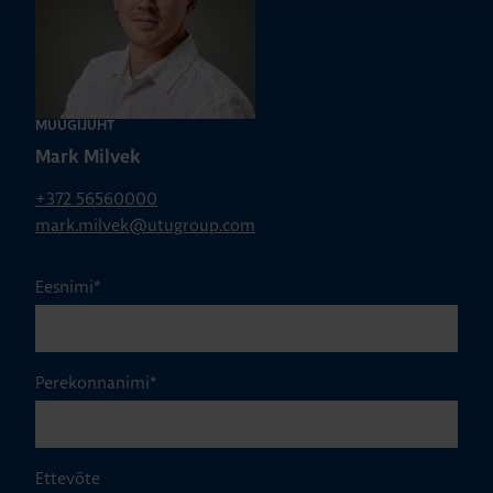
MÜÜGIJUHT
Mark Milvek
+372 56560000
mark.milvek@utugroup.com
Eesnimi
*
Perekonnanimi
*
Ettevõte