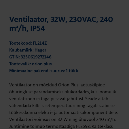
Ventilaator, 32W, 230VAC, 240
m³/h, IP54
Tootekood: FL214Z
Kaubamärk: Hager
GTIN: 3250619272146
Tootevalik: orion plus
Minimaalne pakendi suurus: 1 tükk
Ventilaator on mõeldud Orion Plus jaotuskilpide
õhuringluse parandamiseks olukordades, kus loomulik
ventilatsioon ei taga piisavat jahutust. Seade aitab
vähendada kilbi sisetemperatuuri ning tagab stabiilse
töökeskkonna elektri- ja automaatikakomponentidele.
Ventilaatori võimsus on 32 W ning õhuvool 240 m³/h.
Juhtimine toimub termostaadiga FL259Z. Kaitseklass