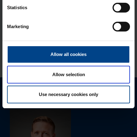
Statistics
Jao­tus­kilp Orion Plus, 950x800x250
mm, metall, IP65
Marketing
Tootekood: FL127A
Jao­tus­kilp Orion Plus,
1250x600x250 mm, metall, IP65
Allow all cookies
Tootekood: FL129A
Allow selection
Palun võtke meiega ühendust
Use necessary cookies only