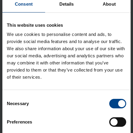
Jao­tus­kilp Orion Plus, aknaga,
Consent
Details
About
950x600x250 mm, metall, IP65
Tootekood: FL175A
This website uses cookies
Jao­tus­kilp Orion Plus, aknaga,
We use cookies to personalise content and ads, to
1250x600x250 mm, metall, IP65
provide social media features and to analyse our traffic.
Tootekood: FL179A
We also share information about your use of our site with
our social media, advertising and analytics partners who
Jao­tus­kilp Orion Plus, 600x600x250
may combine it with other information that you’ve
mm, metall, IP65
provided to them or that they’ve collected from your use
Tootekood: FL116A
of their services.
Jao­tus­kilp Orion Plus, 800x600x250
mm, metall, IP65
Consent
Tootekood: FL123A
Necessary
Selection
Jao­tus­kilp Orion Plus, 950x600x250
Preferences
mm, metall, IP65
Tootekood: FL125A