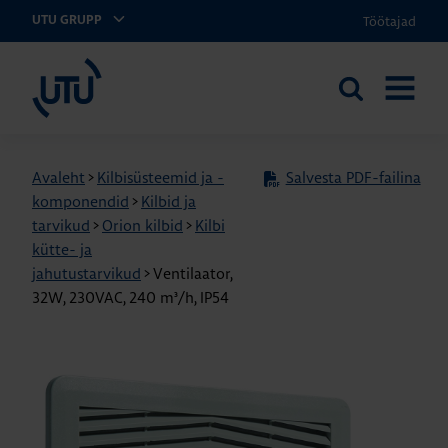
Töötajad
UTU GRUPP
UTU Eesti
Otsi
AVA
saidilt
MENÜÜ
Avaleht
>
Kilbisüsteemid ja -
Salvesta PDF-failina
komponendid
>
Kilbid ja
tarvikud
>
Orion kilbid
>
Kilbi
kütte- ja
jahutustarvikud
>
Ventilaator,
32W, 230VAC, 240 m³/h, IP54