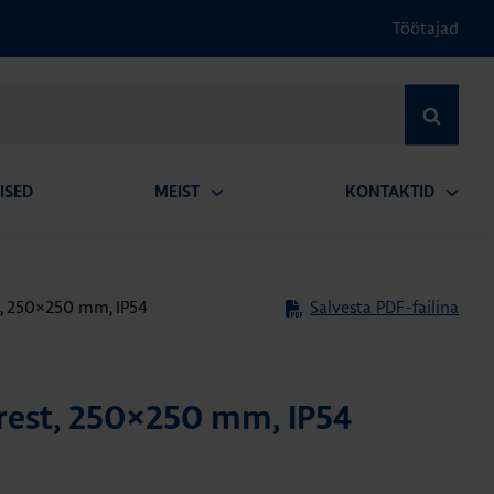
Töötajad
OTSI
ISED
MEIST
KONTAKTID
Ava
Ava
alammenüü
alamm
t, 250×250 mm, IP54
Salvesta PDF-failina
irest, 250×250 mm, IP54