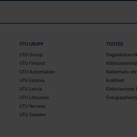
UTU GRUPP
TOOTED
UTU Group
Paigaldustarvi
UTU Finland
Kilbisüsteemi
UTU Automation
Katkematu elek
UTU Estonia
kvaliteet
UTU Latvia
Elektriautode 
UTU Lithuania
Energiasalves
UTU Norway
UTU Sweden