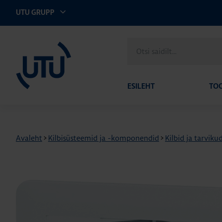
UTU GRUPP
UTU Eesti
Otsi
saidilt
ESILEHT
TO
Avaleht
>
Kilbisüsteemid ja -komponendid
>
Kilbid ja tarviku