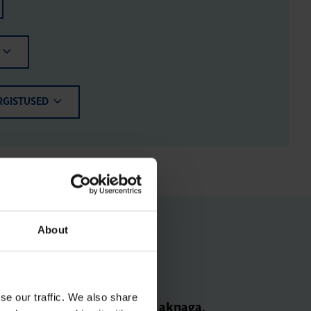
RGISTUSED
About
se our traffic. We also share
Jao­tus­kilp Orion Plus, aknaga,