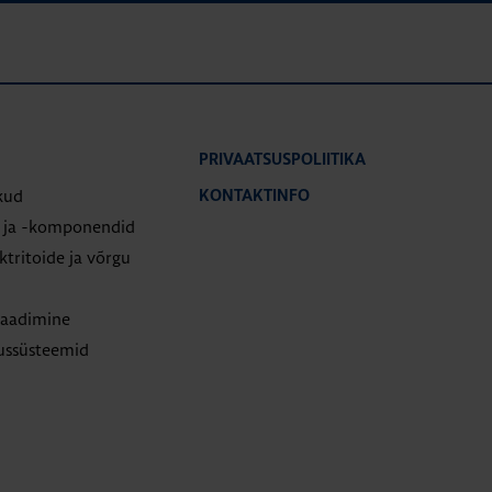
PRIVAATSUSPOLIITIKA
kud
KONTAKTINFO
d ja -komponendid
tritoide ja võrgu
laadimine
tussüsteemid