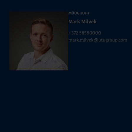
MÜÜGIJUHT
Mark Milvek
+372 56560000
mark.milvek@utugroup.com