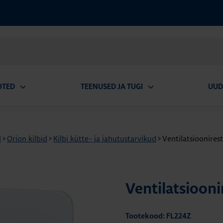
OTED
TEENUSED JA TUGI
UUD
Ava
Ava
alammenüü
alammenüü
d
>
Orion kilbid
>
Kilbi kütte- ja jahutustarvikud
>
Ventilatsioonires
Ventilatsioon
Tootekood: FL224Z