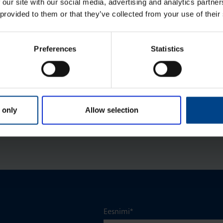
 our site with our social media, advertising and analytics partn
800x600x250 mm, metall, IP65
 provided to them or that they’ve collected from your use of their
Tootekood: FL173A
Jao­tus­kilp Orion Plus,
Preferences
Statistics
600x600x250 mm, metall, IP65
Tootekood: FL116A
Jao­tus­kilp Orion Plus,
950x800x250 mm, metall, IP65
 only
Allow selection
Tootekood: FL127A
Eesnimi
*