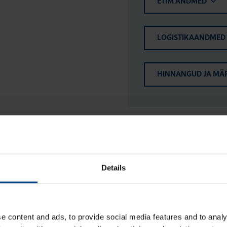
ETIM ANDMED
LOGISTIKAANDMED
HINNANGUD JA MÄ
Details
e content and ads, to provide social media features and to analy
Jao­tus­kilp Orion Plus, aknaga,