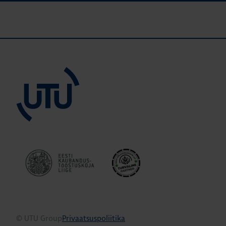
© UTU Group
Privaatsuspoliitika