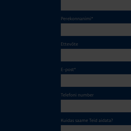
Perekonnanimi
*
Ettevõte
E-post
*
Telefoni number
Kuidas saame Teid aidata?