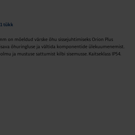
 1 tükk
mm on mõeldud värske õhu sissejuhtimiseks Orion Plus
piisava õhuringluse ja vältida komponentide ülekuumenemist.
 tolmu ja mustuse sattumist kilbi sisemusse. Kaitseklass IP54.