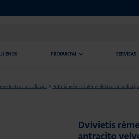
UJIENOS
PRODUKTAI
SERVISAS
Atidaryti
A
submeniu
nė elektros instaliacija
>
Potinkinė/virštinkinė elektros instaliacija
Dvivietis rėme
antracito velv