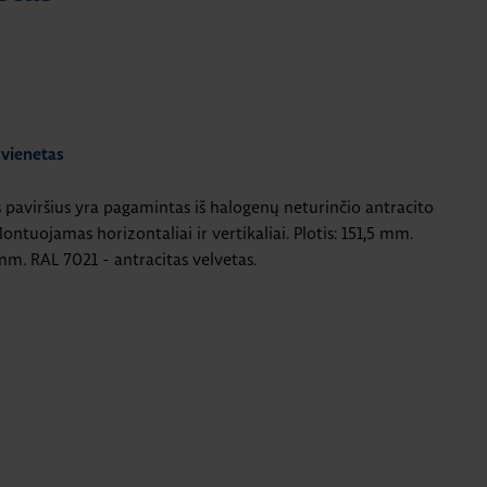
 vienetas
 paviršius yra pagamintas iš halogenų neturinčio antracito
ntuojamas horizontaliai ir vertikaliai. Plotis: 151,5 mm.
mm. RAL 7021 - antracitas velvetas.