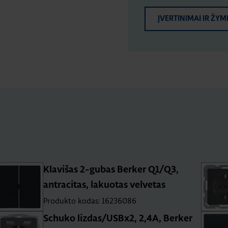
ĮVERTINIMAI IR ŽYM
Klavišas 2-gubas Berker Q1/Q3,
antracitas, lakuotas velvetas
Produkto kodas: 16236086
Schuko lizdas/USBx2, 2,4A, Berker