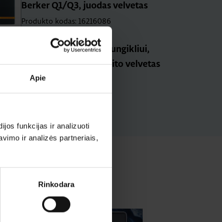
Berker Q1/Q3, juodas velvetas
Produkto kodas: 16216086
Klavišas 3-jų klavišų jungikliui,
Berker Q1/ Q3, antracito velvetas
Apie
Produkto kodas: 16656086
os funkcijas ir analizuoti
imo ir analizės partneriais,
Rinkodara