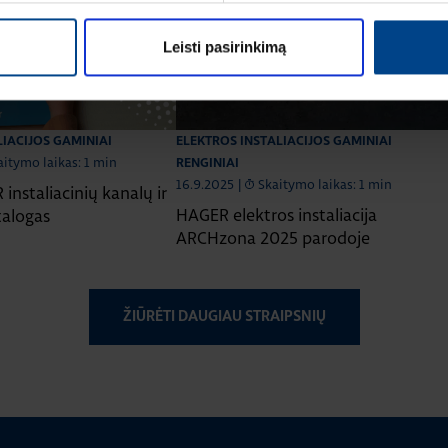
Leisti pasirinkimą
LIACIJOS GAMINIAI
ELEKTROS INSTALIACIJOS GAMINIAI
aitymo laikas: 1 min
RENGINIAI
16.9.2025
|
Skaitymo laikas: 1 min
instaliacinių kanalų ir
HAGER elektros instaliacija
talogas
ARCHzona 2025 parodoje
ŽIŪRĖTI DAUGIAU STRAIPSNIŲ