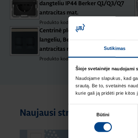
dangteliu IP44 Berker Q1/Q3/Q7
antracitas mat.
Produkto kodas: 47516086
Centrinė plokštė „Safety Plus” su
langeliu, Berker Q1/Q3/Q7,
Sutikimas
antracitas matinis
Produkto kodas: 11816086
Šioje svetainėje naudojami 
Naudojame slapukus, kad galė
srautą. Be to, svetainės nau
kurie gali ją pridėti prie kit
Sutikimo
Naujausi straipsniai pagal te
Būtini
pasirinkimas