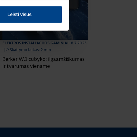
Leisti visus
8.7.2025
ELEKTROS INSTALIACIJOS GAMINIAI
|
Skaitymo laikas: 2 min
Berker W.1 cubyko: ilgaamžiškumas
ir tvarumas viename