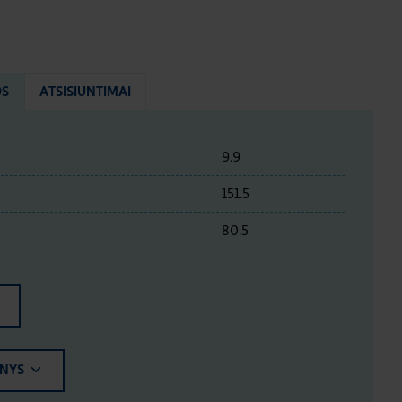
OS
ATSISIUNTIMAI
9.9
151.5
80.5
ENYS