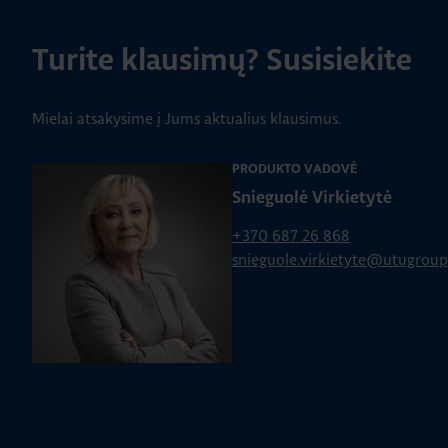
Turite klausimų? Susisiekite
Mielai atsakysime į Jums aktualius klausimus.
PRODUKTO VADOVĖ
Snieguolė Virkietytė
+370 687 26 868
snieguole.virkietyte@utugrou