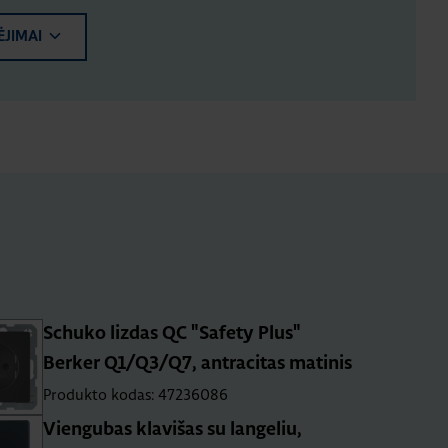
ĖJIMAI
Schuko lizdas QC "Safety Plus"
Berker Q1/Q3/Q7, antracitas matinis
Produkto kodas: 47236086
Viengubas klavišas su langeliu,