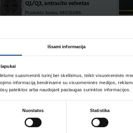
Q1/Q3, antracito velvetas
Produkto kodas: 48036086
Klavišas 2-jų/3-jų polių jungikliui
Berker Q1/Q3/Q7, antracitas matinis
Išsami informacija
Produkto kodas: 16226086
slapukai
tume suasmeninti turinį bei skelbimus, teikti visuomeninės medij
dojimo informaciją bendriname su visuomeninės medijos, reklamav
os jūsų pateiktos arba naudojant paslaugas surinktos informacijos.
mą Elektros instaliacijos gaminiai
Nuostatos
Statistika