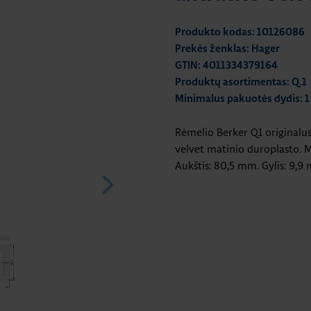
Produkto kodas: 10126086
Prekės ženklas: Hager
GTIN: 4011334379164
Produktų asortimentas: Q.1
Minimalus pakuotės dydis: 1
Rėmelio Berker Q1 originalus
velvet matinio duroplasto. Mo
Aukštis: 80,5 mm. Gylis: 9,9 