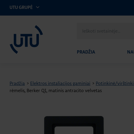
UTU GRUPĖ
UTU Lithuania
Ieškoti
svetainėje
PRADŽIA
NA
Pradžia
>
Elektros instaliacijos gaminiai
>
Potinkinė/virštinki
rėmelis, Berker Q1, matinis antracito velvetas