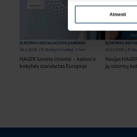
Atmesti
ELEKTROS INSTALIACIJOS GAMINIAI
ELEKTROS INSTA
18.2.2026
|
Skaitymo laikas: 2 min
16.12.2025
|
Sk
HAGER lumina intense – kainos ir
Naujas HAGER 
kokybės standartas Europoje
jų sistemų ka