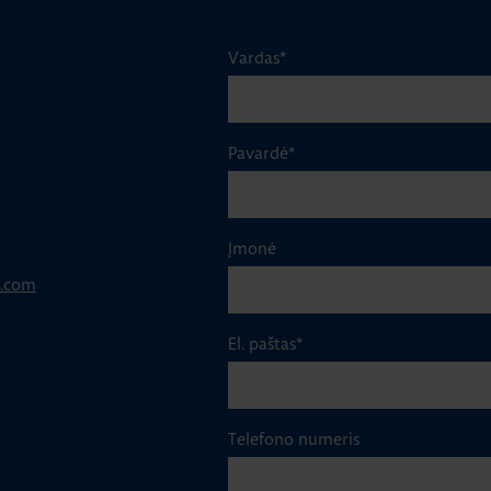
Vardas
*
Pavardė
*
Įmonė
p.com
El. paštas
*
Telefono numeris