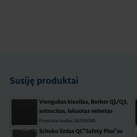
Susiję produktai
Viengubas klavišas, Berker Q1/Q3,
antracitas, lakuotas velvetas
Produkto kodas: 16206086
Schuko lizdas QC"Safety Plus"su