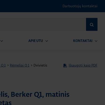
Darbuotojų kontaktai
IEŠKOTI
APIE UTU
KONTAKTAI
tidaryti
Atidaryti
Atidary
submeniu
submeniu
submen
 Q.1
>
Rėmeliai Q.1
>
Dvivietis
Išsaugoti kaip PDF
lis, Berker Q1, matinis
etas