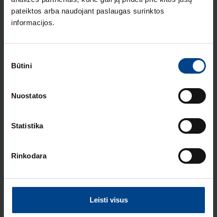
pateiktos arba naudojant paslaugas surinktos
Vienvietis rėmelis, Berker Q3,
informacijos.
antracitas, velvetas lakuotas
Produkto kodas: 10116096
Sutikimo
Dvivietis rėmelis, Berker Q3, matinis
Būtini
pasirinkimas
antracito aksomas
Produkto kodas: 10126096
Nuostatos
Trivietis rėmelis, Berker Q3, matinis
antracito velvetas
Statistika
Produkto kodas: 10136096
Keturvietis rėmelis, Berker Q3,
Rinkodara
matinis antracito velvetas
Produkto kodas: 10146096
Penkiavietis rėmelis, Berker Q3,
Leisti visus
lakuotas antracito velvetas