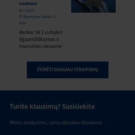
GAMINIAI
8.7.2025
Skaitymo laikas: 2
min
Berker W.1 cubyko:
ilgaamžiškumas ir
tvarumas viename
ŽIŪRĖTI DAUGIAU STRAIPSNIŲ
Turite klausimų? Susisiekite
Mielai atsakysime į Jums aktualius klausimus.