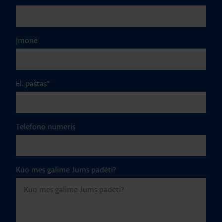
Įmonė
El. paštas
*
Telefono numeris
Kuo mes galime Jums padėti?