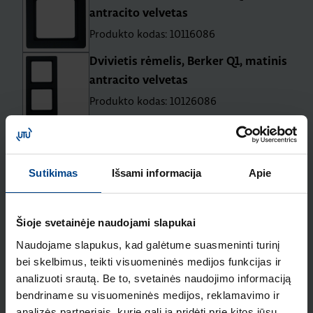
antracito velvetas
Produkto kodas: 10116086
Dvivietis rėmelis, Berker Q1, matinis
antracito velvetas
Produkto kodas: 10126086
Trivietis rėmelis, Berker Q1, matinis
antracito velvetas
Produkto kodas: 10136086
Sutikimas
Išsami informacija
Apie
Keturvietis rėmelis, Berker Q1,
matinis antracito velvetas
Šioje svetainėje naudojami slapukai
Produkto kodas: 10146086
Naudojame slapukus, kad galėtume suasmeninti turinį
bei skelbimus, teikti visuomeninės medijos funkcijas ir
Penkiavietis rėmelis, Berker Q1,
analizuoti srautą. Be to, svetainės naudojimo informaciją
matinis antracito velvetas
bendriname su visuomeninės medijos, reklamavimo ir
Produkto kodas: 10156086
analizės partneriais, kurie gali ją pridėti prie kitos jūsų