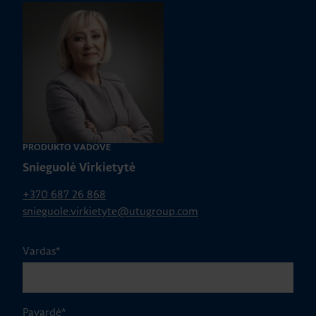
PRODUKTO VADOVĖ
Snieguolė Virkietytė
+370 687 26 868
snieguole.virkietyte@utugroup.com
Vardas
*
Pavardė
*