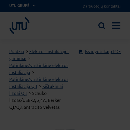
Darbuotojų kontaktai
UTU GRUPĖ
UTU Lithuania
Ieškoti
ATIDARY
svetainėje
MENIU
Pradžia
>
Elektros instaliacijos
Išsaugoti kaip PDF
gaminiai
>
Potinkinė/virštinkinė elektros
instaliacija
>
Potinkinė/virštinkinė elektros
instaliacija Q.1
>
Kištukiniai
lizdai Q.1
>
Schuko
lizdas/USBx2, 2,4A, Berker
Q1/Q3, antracito velvetas