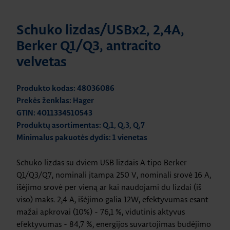
Schuko lizdas/USBx2, 2,4A,
Berker Q1/Q3, antracito
velvetas
Produkto kodas: 48036086
Prekės ženklas: Hager
GTIN: 4011334510543
Produktų asortimentas: Q.1, Q.3, Q.7
Minimalus pakuotės dydis: 1 vienetas
Schuko lizdas su dviem USB lizdais A tipo Berker
Q1/Q3/Q7, nominali įtampa 250 V, nominali srovė 16 A,
išėjimo srovė per vieną ar kai naudojami du lizdai (iš
viso) maks. 2,4 A, išėjimo galia 12W, efektyvumas esant
mažai apkrovai (10%) - 76,1 %, vidutinis aktyvus
efektyvumas - 84,7 %, energijos suvartojimas budėjimo