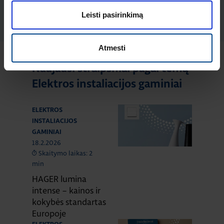
Produkto kodas: 10156096
Leisti pasirinkimą
Atmesti
Naujausi straipsniai pagal temą
Elektros instaliacijos gaminiai
ELEKTROS
INSTALIACIJOS
GAMINIAI
18.2.2026
Skaitymo laikas: 2
min
HAGER lumina
intense – kainos ir
kokybės standartas
Europoje