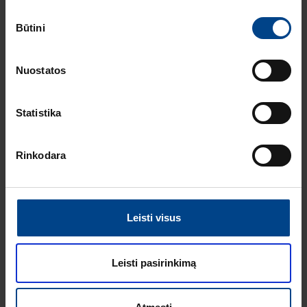
Sutikimo
ELEKTROS
Būtini
pasirinkimas
INSTALIACIJOS
GAMINIAI
18.2.2026
Nuostatos
Skaitymo laikas: 2
min
Statistika
HAGER lumina
intense – kainos ir
kokybės standartas
Rinkodara
Europoje
ELEKTROS
INSTALIACIJOS
GAMINIAI
Leisti visus
16.12.2025
Skaitymo laikas: 1 min
Naujas HAGER
Leisti pasirinkimą
instaliacinių kanalų
ir jų sistemų
katalogas