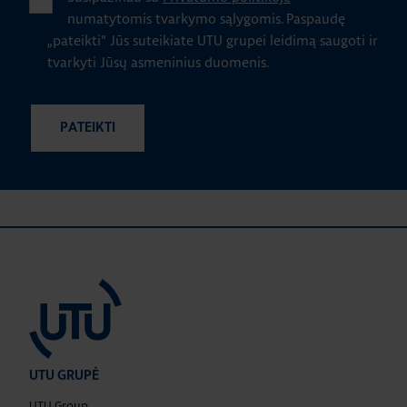
numatytomis tvarkymo sąlygomis.
Paspaudę
„pateikti" Jūs suteikiate UTU grupei leidimą saugoti ir
tvarkyti Jūsų asmeninius duomenis.
UTU GRUPĖ
UTU Group