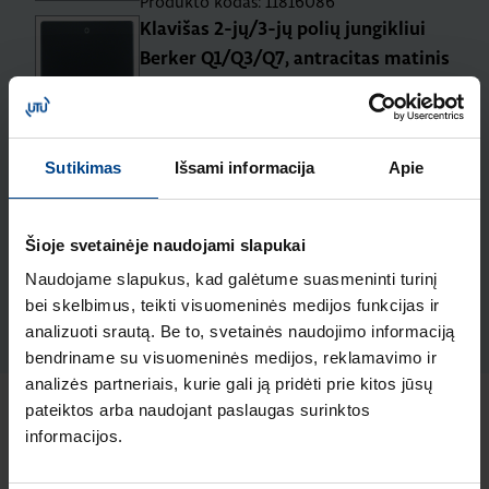
Produkto kodas: 11816086
Klavišas 2-jų/3-jų polių jungikliui
Berker Q1/Q3/Q7, antracitas matinis
Produkto kodas: 16226086
Klavišas 3-jų klavišų jungikliui,
Berker Q1/ Q3, antracito velvetas
Sutikimas
Išsami informacija
Apie
Produkto kodas: 16656086
Schuko lizdas/ USBx2 A-C, Berker
Šioje svetainėje naudojami slapukai
Q.x, antracitas matinis
Naudojame slapukus, kad galėtume suasmeninti turinį
Produkto kodas: 48046086
bei skelbimus, teikti visuomeninės medijos funkcijas ir
analizuoti srautą. Be to, svetainės naudojimo informaciją
bendriname su visuomeninės medijos, reklamavimo ir
analizės partneriais, kurie gali ją pridėti prie kitos jūsų
pateiktos arba naudojant paslaugas surinktos
Naujausi straipsniai pagal temą
informacijos.
Elektros instaliacijos gaminiai