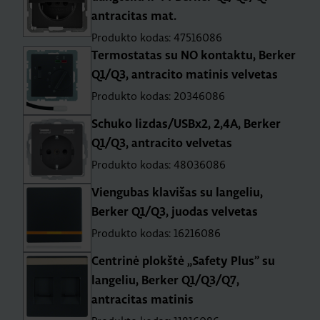
antracitas mat.
Produkto kodas: 47516086
Termostatas su NO kontaktu, Berker
Q1/Q3, antracito matinis velvetas
Produkto kodas: 20346086
Schuko lizdas/USBx2, 2,4A, Berker
Q1/Q3, antracito velvetas
Produkto kodas: 48036086
Viengubas klavišas su langeliu,
Berker Q1/Q3, juodas velvetas
Produkto kodas: 16216086
Centrinė plokštė „Safety Plus” su
langeliu, Berker Q1/Q3/Q7,
antracitas matinis