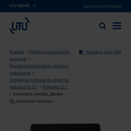
Darbuotojų kontaktai
UTU GRUPĖ
UTU Lithuania
Ieškoti
ATIDARY
svetainėje
MENIU
Pradžia
>
Elektros instaliacijos
Išsaugoti kaip PDF
gaminiai
>
Potinkinė/virštinkinė elektros
instaliacija
>
Potinkinė/virštinkinė elektros
instaliacija Q.1
>
Rėmeliai Q.1
>
Vienvietis rėmelis, Berker
Q1, antracito velvetas