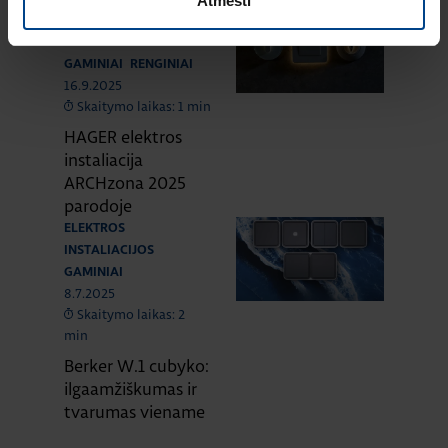
Atmesti
ELEKTROS
INSTALIACIJOS
GAMINIAI
RENGINIAI
16.9.2025
Skaitymo laikas: 1 min
HAGER elektros
instaliacija
ARCHzona 2025
parodoje
ELEKTROS
INSTALIACIJOS
GAMINIAI
8.7.2025
Skaitymo laikas: 2
min
Berker W.1 cubyko:
ilgaamžiškumas ir
tvarumas viename