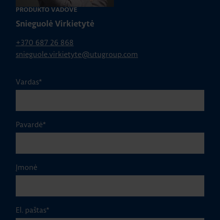
PRODUKTO VADOVĖ
Snieguolė Virkietytė
+370 687 26 868
snieguole.virkietyte@utugroup.com
Vardas
*
Pavardė
*
Įmonė
El. paštas
*