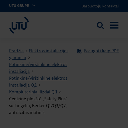
Darbuotojų kontaktai
UTU GRUPĖ
UTU Lithuania
Ieškoti
ATIDARY
svetainėje
MENIU
Pradžia
>
Elektros instaliacijos
Išsaugoti kaip PDF
gaminiai
>
Potinkinė/virštinkinė elektros
instaliacija
>
Potinkinė/virštinkinė elektros
instaliacija Q.1
>
Kompiuteriniai lizdai Q.1
>
Centrinė plokštė „Safety Plus”
su langeliu, Berker Q1/Q3/Q7,
antracitas matinis