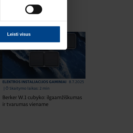
Leisti visus
8.7.2025
ELEKTROS INSTALIACIJOS GAMINIAI
|
Skaitymo laikas: 2 min
Berker W.1 cubyko: ilgaamžiškumas
ir tvarumas viename