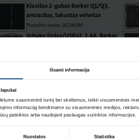
Klavišas 2-gubas Berker Q1/Q3,
antracitas, lakuotas velvetas
Produkto kodas: 16236086
Schuko lizdas/USBx2, 2,4A, Berker
Q1/Q3, antracito velvetas
Produkto kodas: 48036086
Išsami informacija
Klavišas 2-jų/3-jų polių jungikliui
Berker Q1/Q3/Q7, antracitas matinis
slapukai
Produkto kodas: 16226086
tume suasmeninti turinį bei skelbimus, teikti visuomeninės medij
dojimo informaciją bendriname su visuomeninės medijos, reklamav
os jūsų pateiktos arba naudojant paslaugas surinktos informacijos.
Nuostatos
Statistika