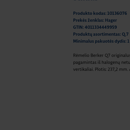
Produkto kodas: 10136076
Prekės ženklas: Hager
GTIN: 4011334449959
Produktų asortimentas: Q.7
Minimalus pakuotės dydis: 1
Rėmelio Berker Q7 originalus 
pagamintas iš halogenų netu
vertikaliai. Plotis: 237,2 mm