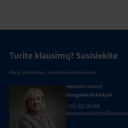
Turite klausimų? Susisiekite
Mielai atsakysime į Jums aktualius klausimus.
PRODUKTO VADOVĖ
Snieguolė Virkietytė
+370 687 26 868
snieguole.virkietyte@utugrou