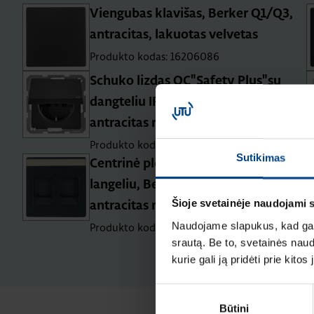
Viengubas klavišas, Berker Q1/Q3,
antracitas, lakuotas velvetas
Produkto kodas: 16206086
Schuko lizdas QC"Safety Plus"su
dangteliu IP44 Berker Q1/Q3/Q7
antracitas mat.
Produkto kodas: 47516086
Sutikimas
Centrinė plokštė „Safety Plus” su
langeliu, Berker Q1/Q3/Q7,
Šioje svetainėje naudojami 
antracitas matinis
Naudojame slapukus, kad galė
Produkto kodas: 11816086
srautą. Be to, svetainės nau
kurie gali ją pridėti prie kit
Sutikimo
Būtini
pasirinkimas