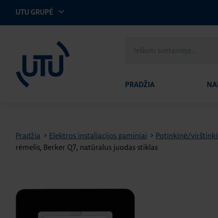
UTU GRUPĖ
UTU Lithuania
Ieškoti
svetainėje
PRADŽIA
NA
Pradžia
>
Elektros instaliacijos gaminiai
>
Potinkinė/virštinki
rėmelis, Berker Q7, natūralus juodas stiklas