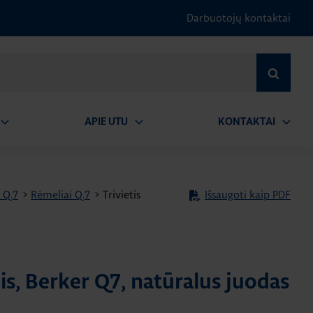
Darbuotojų kontaktai
IEŠKOTI
APIE UTU
KONTAKTAI
tidaryti
Atidaryti
Atidary
submeniu
submeniu
submen
a Q.7
>
Rėmeliai Q.7
>
Trivietis
Išsaugoti kaip PDF
lis, Berker Q7, natūralus juodas