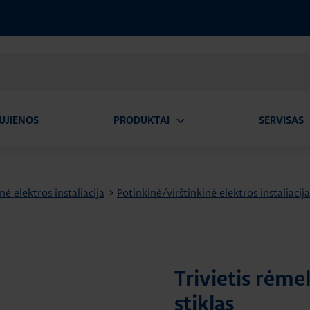
UJIENOS
PRODUKTAI
SERVISAS
Atidaryti
A
submeniu
nė elektros instaliacija
>
Potinkinė/virštinkinė elektros instaliacij
Trivietis rėme
stiklas