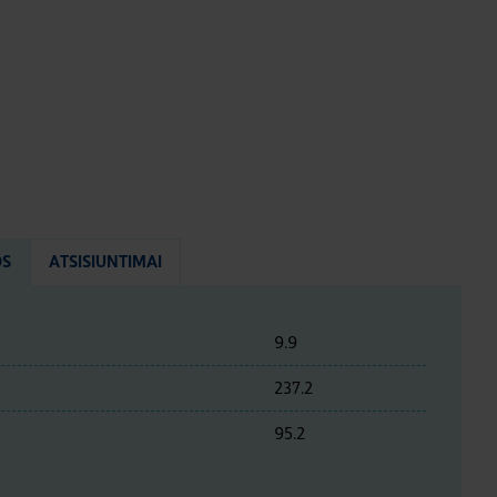
OS
ATSISIUNTIMAI
9.9
237.2
95.2