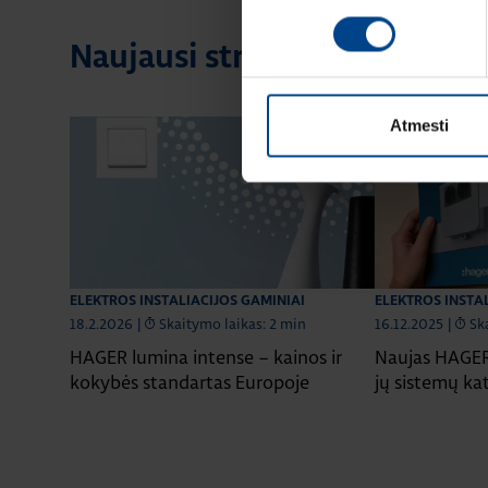
Naujausi straipsniai pagal te
Atmesti
ELEKTROS INSTALIACIJOS GAMINIAI
ELEKTROS INSTA
18.2.2026
|
Skaitymo laikas: 2 min
16.12.2025
|
Sk
HAGER lumina intense – kainos ir
Naujas HAGER 
kokybės standartas Europoje
jų sistemų ka