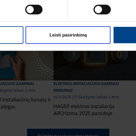
mą Elektros instaliacijos gaminiai
Leisti pasirinkimą
LIACIJOS GAMINIAI
ELEKTROS INSTALIACIJOS GAMINIAI
aitymo laikas: 1 min
RENGINIAI
16.9.2025
|
Skaitymo laikas: 1 min
instaliacinių kanalų ir
HAGER elektros instaliacija
talogas
ARCHzona 2025 parodoje