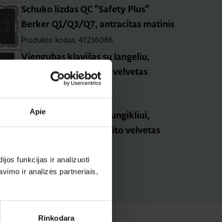
Schuko lizdas QC "Safety Plus"
Berker Q1/Q3/Q7, antracitas matinis
Produkto kodas: 47236086
Viengubas klavišas su langeliu,
Berker Q1/Q3, juodas velvetas
Produkto kodas: 16216086
Apie
Klavišas 3-jų klavišų jungikliui,
Berker Q1/ Q3, antracito velvetas
Produkto kodas: 16656086
os funkcijas ir analizuoti
imo ir analizės partneriais,
Rinkodara