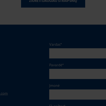
ŽIŪRĖTI DAUGIAU STRAIPSNIŲ
Vardas
*
Pavardė
*
Įmonė
p.com