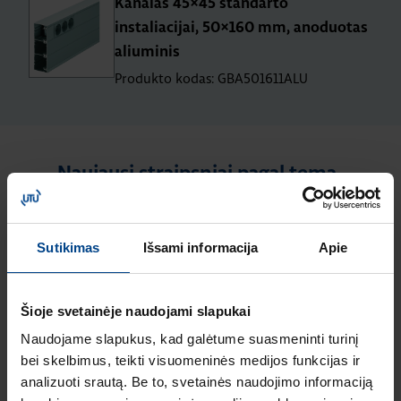
Kanalas 45×45 standarto
instaliacijai, 50×160 mm, anoduotas
aliuminis
Produkto kodas: GBA501611ALU
Naujausi straipsniai pagal temą
Elektros instaliacijos gaminiai
Sutikimas
Išsami informacija
Apie
ELEKTROS
INSTALIACIJOS
GAMINIAI
18.2.2026
Šioje svetainėje naudojami slapukai
Skaitymo laikas: 2
Naudojame slapukus, kad galėtume suasmeninti turinį
min
bei skelbimus, teikti visuomeninės medijos funkcijas ir
HAGER lumina
analizuoti srautą. Be to, svetainės naudojimo informaciją
intense – kainos ir