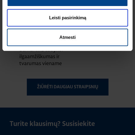
parodoje
ELEKTROS
INSTALIACIJOS
Leisti pasirinkimą
GAMINIAI
8.7.2025
Skaitymo laikas: 2
Atmesti
min
Berker W.1 cubyko:
ilgaamžiškumas ir
tvarumas viename
ŽIŪRĖTI DAUGIAU STRAIPSNIŲ
Turite klausimų? Susisiekite