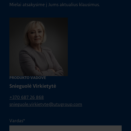
Mielai atsakysime į Jums aktualius klausimus.
PRODUKTO VADOVĖ
Snieguolė Virkietytė
+370 687 26 868
snieguole.virkietyte@utugroup.com
Vardas
*