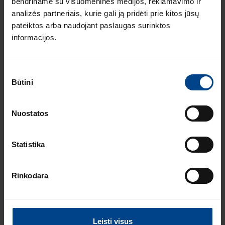
bendriname su visuomeninės medijos, reklamavimo ir
kokybės standartas
analizės partneriais, kurie gali ją pridėti prie kitos jūsų
Europoje
pateiktos arba naudojant paslaugas surinktos
ELEKTROS
informacijos.
INSTALIACIJOS
GAMINIAI
16.12.2025
Sutikimo
Skaitymo laikas: 1 min
Būtini
pasirinkimas
Naujas HAGER
instaliacinių kanalų
ir jų sistemų
Nuostatos
katalogas
ELEKTROS
Statistika
INSTALIACIJOS
GAMINIAI
RENGINIAI
16.9.2025
Rinkodara
Skaitymo laikas: 1 min
HAGER elektros
instaliacija
ARCHzona 2025
Leisti visus