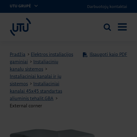
Darbuotojų kontaktai
UTU GRUPĖ
UTU Lithuania
Ieškoti
ATIDARY
svetainėje
MENIU
Pradžia
>
Elektros instaliacijos
Išsaugoti kaip PDF
gaminiai
>
Instaliacinių
kanalų sistemos
>
Instaliaciniai kanalai ir jų
sistemos
>
Instaliaciniai
kanalai 45x45 standartas
aliuminis tehalit.GBA
>
External corner