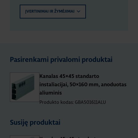
ĮVERTINIMAI IR ŽYMĖJIMAI
Pasirenkami privalomi produktai
Kanalas 45×45 standarto
instaliacijai, 50×160 mm, anoduotas
aliuminis
Produkto kodas: GBA501611ALU
Susiję produktai