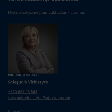
Mielai atsakysime į Jums aktualius klausimus.
PRODUKTO VADOVĖ
Snieguolė Virkietytė
+370 687 26 868
snieguole.virkietyte@utugroup.com
Vardas
*