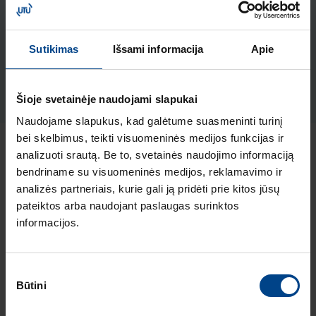
Produkto kodas: 16226089
Klavišas 3-jų klavišų jungikliui,
Sutikimas
Išsami informacija
Apie
Berker Q1/ Q3, baltas velvetas
Produkto kodas: 16656089
Šioje svetainėje naudojami slapukai
Naudojame slapukus, kad galėtume suasmeninti turinį
bei skelbimus, teikti visuomeninės medijos funkcijas ir
analizuoti srautą. Be to, svetainės naudojimo informaciją
Naujausi straipsniai pagal temą
bendriname su visuomeninės medijos, reklamavimo ir
Elektros instaliacijos gaminiai
analizės partneriais, kurie gali ją pridėti prie kitos jūsų
pateiktos arba naudojant paslaugas surinktos
ELEKTROS
informacijos.
INSTALIACIJOS
GAMINIAI
18.2.2026
Sutikimo
Skaitymo laikas: 2
Būtini
pasirinkimas
min