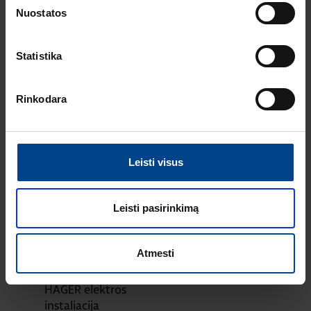
HAGER lumina
Nuostatos
intense – kainos ir
kokybės standartas
Europoje
Statistika
ELEKTROS
INSTALIACIJOS
GAMINIAI
Rinkodara
16.12.2025
Skaitymo laikas: 1 min
Naujas HAGER
instaliacinių kanalų
Leisti visus
ir jų sistemų
katalogas
Leisti pasirinkimą
ELEKTROS
INSTALIACIJOS
GAMINIAI
RENGINIAI
Atmesti
16.9.2025
Skaitymo laikas: 1 min
HAGER elektros
instaliacija