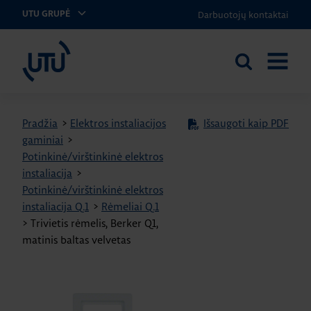
Darbuotojų kontaktai
UTU GRUPĖ
UTU Lithuania
Ieškoti
ATIDARY
svetainėje
MENIU
Pradžia
>
Elektros instaliacijos
Išsaugoti kaip PDF
gaminiai
>
Potinkinė/virštinkinė elektros
instaliacija
>
Potinkinė/virštinkinė elektros
instaliacija Q.1
>
Rėmeliai Q.1
>
Trivietis rėmelis, Berker Q1,
matinis baltas velvetas