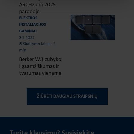
ARCHzona 2025
parodoje
ELEKTROS
INSTALIACIJOS
GAMINIAI
8.7.2025
Skaitymo laikas: 2
min
Berker W.1 cubyko:
ilgaamžiškumas ir
tvarumas viename
ŽIŪRĖTI DAUGIAU STRAIPSNIŲ
Turite klausimų? Susisiekite