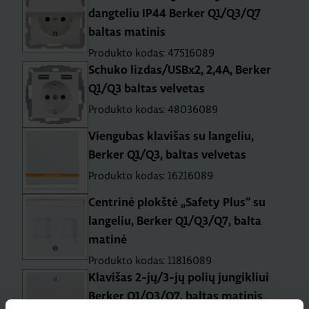
dangteliu IP44 Berker Q1/Q3/Q7
baltas matinis
Produkto kodas: 47516089
Schuko lizdas/USBx2, 2,4A, Berker
Q1/Q3 baltas velvetas
Produkto kodas: 48036089
Viengubas klavišas su langeliu,
Berker Q1/Q3, baltas velvetas
Produkto kodas: 16216089
Centrinė plokštė „Safety Plus” su
langeliu, Berker Q1/Q3/Q7, balta
matinė
Produkto kodas: 11816089
Klavišas 2-jų/3-jų polių jungikliui
Berker Q1/Q3/Q7, baltas matinis