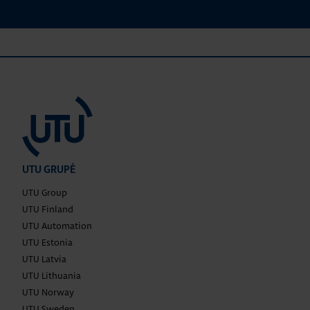
UTU GRUPĖ
UTU Group
UTU Finland
UTU Automation
UTU Estonia
UTU Latvia
UTU Lithuania
UTU Norway
UTU Sweden