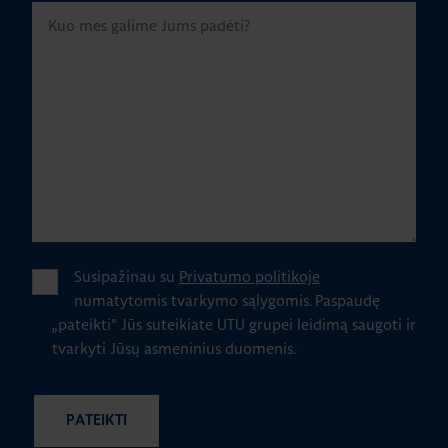
Susipažinau su
Privatumo politikoje
numatytomis tvarkymo sąlygomis.
Paspaudę
„pateikti" Jūs suteikiate UTU grupei leidimą saugoti ir
tvarkyti Jūsų asmeninius duomenis.