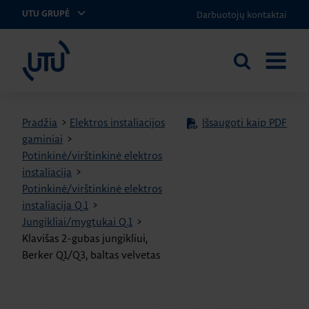
Darbuotojų kontaktai
UTU GRUPĖ
UTU Lithuania
Ieškoti
ATIDARY
svetainėje
MENIU
Pradžia
>
Elektros instaliacijos
Išsaugoti kaip PDF
gaminiai
>
Potinkinė/virštinkinė elektros
instaliacija
>
Potinkinė/virštinkinė elektros
instaliacija Q.1
>
Jungikliai/mygtukai Q.1
>
Klavišas 2-gubas jungikliui,
Berker Q1/Q3, baltas velvetas