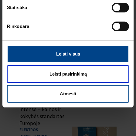
Produkto kodas: 503404
Statistika
Rinkodara
Naujausi straipsniai pagal temą
Elektros instaliacijos gaminiai
Leisti visus
ELEKTROS
INSTALIACIJOS
Leisti pasirinkimą
GAMINIAI
18.2.2026
Skaitymo laikas: 2
min
Atmesti
HAGER lumina
intense – kainos ir
kokybės standartas
Europoje
ELEKTROS