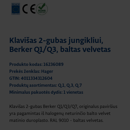
Klavišas 2-gubas jungikliui,
Berker Q1/Q3, baltas velvetas
Produkto kodas: 16236089
Prekės ženklas: Hager
GTIN: 4011334312604
Produktų asortimentas: Q.1, Q.3, Q.7
Minimalus pakuotės dydis: 1 vienetas
Klavišas 2-gubas Berker Q1/Q3/Q7, originalus paviršius
yra pagamintas iš halogenų neturinčio balto velvet
matinio duroplasto. RAL 9010 - baltas velvetas.