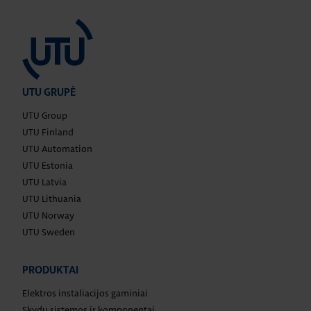
UTU GRUPĖ
UTU Group
UTU Finland
UTU Automation
UTU Estonia
UTU Latvia
UTU Lithuania
UTU Norway
UTU Sweden
PRODUKTAI
Elektros instaliacijos gaminiai
Skydų sistemos ir komponentai