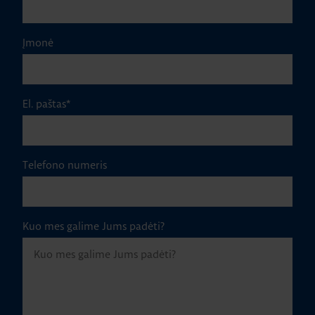
Įmonė
El. paštas
*
Telefono numeris
Kuo mes galime Jums padėti?