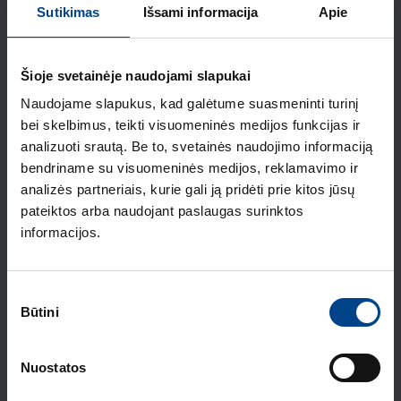
2 NO kontaktai, Berker
Sutikimas
Išsami informacija
Apie
Produkto kodas: 5035
WDE503501 Dviejų klavišų
Šioje svetainėje naudojami slapukai
mygtukas, NC/ NO kontaktai, Berker
Naudojame slapukus, kad galėtume suasmeninti turinį
Produkto kodas: 503501
bei skelbimus, teikti visuomeninės medijos funkcijas ir
analizuoti srautą. Be to, svetainės naudojimo informaciją
WDE503503 Dviejų klavišų
bendriname su visuomeninės medijos, reklamavimo ir
mygtukas, 2NO kontaktai, įzoliuoti
analizės partneriais, kurie gali ją pridėti prie kitos jūsų
įėjimo gnybtais
pateiktos arba naudojant paslaugas surinktos
Produkto kodas: 503503
informacijos.
WDE503808 Mygtukinis
perjungiklis, 2-jų klavišų, Berker
Sutikimo
Produkto kodas: 503808
Būtini
pasirinkimas
WDE503404 Dviejų klavišų
mygtukas, keturi atskiri kontaktai,
Nuostatos
4 NO, Berker