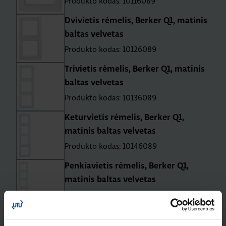
Produkto kodas: 10116089
Dvivietis rėmelis, Berker Q1, matinis
baltas velvetas
Produkto kodas: 10126089
Trivietis rėmelis, Berker Q1, matinis
baltas velvetas
Produkto kodas: 10136089
Keturvietis rėmelis, Berker Q1,
matinis baltas velvetas
Produkto kodas: 10146089
Penkiavietis rėmelis, Berker Q1,
matinis baltas velvetas
Produkto kodas: 10156089
WDE5035 Dviejų klavišų mygtukas,