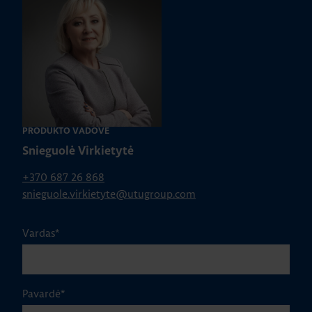
PRODUKTO VADOVĖ
Snieguolė Virkietytė
+370 687 26 868
snieguole.virkietyte@utugroup.com
Vardas
*
Pavardė
*