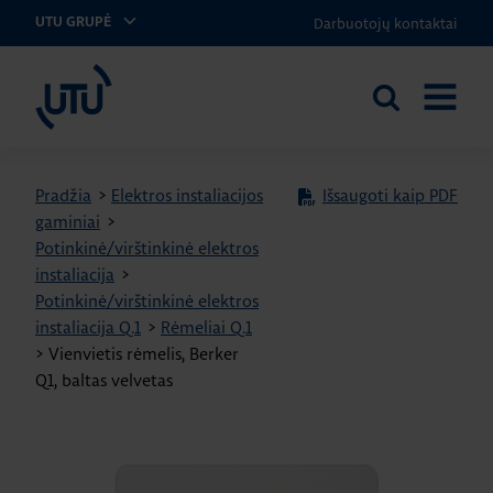
Darbuotojų kontaktai
UTU GRUPĖ
UTU Lithuania
Ieškoti
ATIDARY
svetainėje
MENIU
Pradžia
>
Elektros instaliacijos
Išsaugoti kaip PDF
gaminiai
>
Potinkinė/virštinkinė elektros
instaliacija
>
Potinkinė/virštinkinė elektros
instaliacija Q.1
>
Rėmeliai Q.1
>
Vienvietis rėmelis, Berker
Q1, baltas velvetas