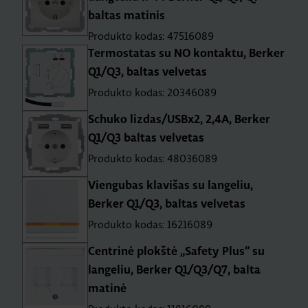
baltas matinis
Produkto kodas: 47516089
Termostatas su NO kontaktu, Berker
Q1/Q3, baltas velvetas
Produkto kodas: 20346089
Schuko lizdas/USBx2, 2,4A, Berker
Q1/Q3 baltas velvetas
Produkto kodas: 48036089
Viengubas klavišas su langeliu,
Berker Q1/Q3, baltas velvetas
Produkto kodas: 16216089
Centrinė plokštė „Safety Plus” su
langeliu, Berker Q1/Q3/Q7, balta
matinė