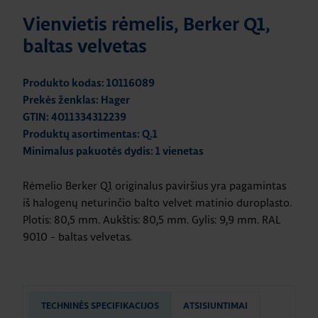
Vienvietis rėmelis, Berker Q1,
baltas velvetas
Produkto kodas: 10116089
Prekės ženklas: Hager
GTIN: 4011334312239
Produktų asortimentas: Q.1
Minimalus pakuotės dydis: 1 vienetas
Rėmelio Berker Q1 originalus paviršius yra pagamintas
iš halogenų neturinčio balto velvet matinio duroplasto.
Plotis: 80,5 mm. Aukštis: 80,5 mm. Gylis: 9,9 mm. RAL
9010 - baltas velvetas.
TECHNINĖS SPECIFIKACIJOS
ATSISIUNTIMAI