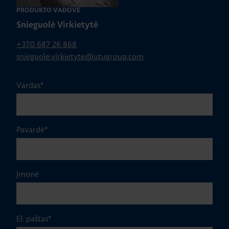
PRODUKTO VADOVĖ
Snieguolė Virkietytė
+370 687 26 868
snieguole.virkietyte@utugroup.com
Vardas
*
Pavardė
*
Įmonė
El. paštas
*