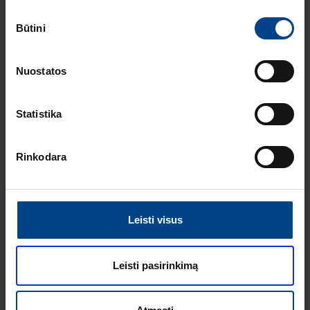
Sutikimo
ELEKTROS
Būtini
pasirinkimas
INSTALIACIJOS
GAMINIAI
18.2.2026
Nuostatos
Skaitymo laikas: 2
min
Statistika
HAGER lumina
intense – kainos ir
kokybės standartas
Rinkodara
Europoje
ELEKTROS
INSTALIACIJOS
GAMINIAI
Leisti visus
16.12.2025
Skaitymo laikas: 1 min
Naujas HAGER
Leisti pasirinkimą
instaliacinių kanalų
ir jų sistemų
katalogas