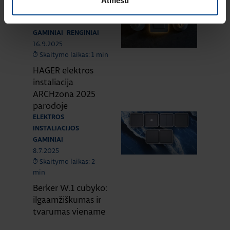
Atmesti
ELEKTROS
INSTALIACIJOS
GAMINIAI
RENGINIAI
16.9.2025
Skaitymo laikas: 1 min
HAGER elektros
instaliacija
ARCHzona 2025
parodoje
ELEKTROS
INSTALIACIJOS
GAMINIAI
8.7.2025
Skaitymo laikas: 2
min
Berker W.1 cubyko:
ilgaamžiškumas ir
tvarumas viename