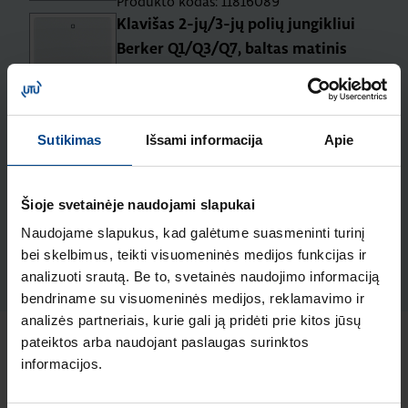
Produkto kodas: 11816089
Klavišas 2-jų/3-jų polių jungikliui
Berker Q1/Q3/Q7, baltas matinis
Produkto kodas: 16226089
Klavišas 3-jų klavišų jungikliui,
Berker Q1/ Q3, baltas velvetas
Sutikimas
Išsami informacija
Apie
Produkto kodas: 16656089
Schuko lizdas/ USBx2 A-C, Berker
Šioje svetainėje naudojami slapukai
Q.x, baltas matinis
Naudojame slapukus, kad galėtume suasmeninti turinį
Produkto kodas: 48046089
bei skelbimus, teikti visuomeninės medijos funkcijas ir
analizuoti srautą. Be to, svetainės naudojimo informaciją
bendriname su visuomeninės medijos, reklamavimo ir
analizės partneriais, kurie gali ją pridėti prie kitos jūsų
pateiktos arba naudojant paslaugas surinktos
Naujausi straipsniai pagal temą
informacijos.
Elektros instaliacijos gaminiai