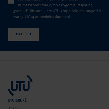
numatytomis tvarkymo sąlygomis.
Paspaudę
„pateikti" Jūs suteikiate UTU grupei leidimą saugoti ir
tvarkyti Jūsų asmeninius duomenis.
UTU GRUPĖ
UTU Group