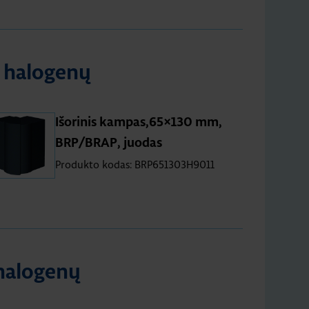
e halogenų
Išorinis kampas,65×130 mm,
BRP/BRAP, juodas
Produkto kodas: BRP651303H9011
halogenų