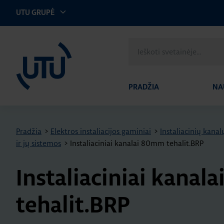
UTU GRUPĖ
UTU Lithuania
Ieškoti
svetainėje
PRADŽIA
NA
Pradžia
>
Elektros instaliacijos gaminiai
>
Instaliacinių kanal
ir jų sistemos
>
Instaliaciniai kanalai 80mm tehalit.BRP
Instaliaciniai kana
tehalit.BRP