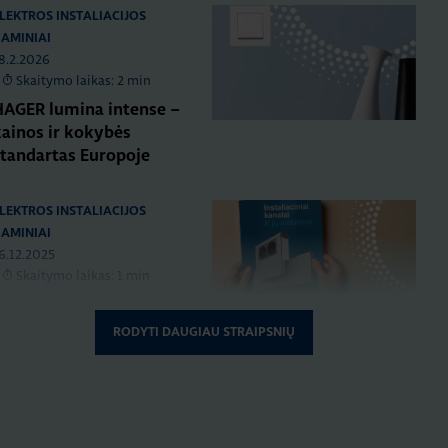
LEKTROS INSTALIACIJOS
AMINIAI
8.2.2026
Skaitymo laikas: 2 min
HAGER lumina intense –
kainos ir kokybės
standartas Europoje
LEKTROS INSTALIACIJOS
AMINIAI
6.12.2025
Skaitymo laikas: 1 min
Naujas HAGER
nstaliacinių kanalų ir jų
RODYTI DAUGIAU STRAIPSNIŲ
sistemų katalogas
LEKTROS INSTALIACIJOS
AMINIAI
RENGINIAI