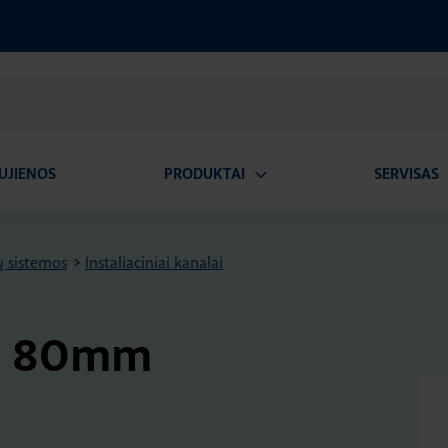
UJIENOS
PRODUKTAI
SERVISAS
Atidaryti
A
submeniu
ų sistemos
>
Instaliaciniai kanalai
lai 80mm