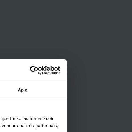
Apie
os funkcijas ir analizuoti
imo ir analizės partneriais,