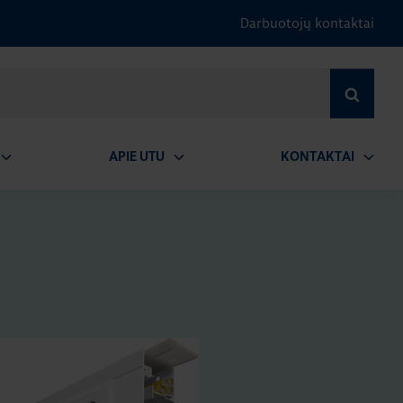
Darbuotojų kontaktai
IEŠKOTI
APIE UTU
KONTAKTAI
tidaryti
Atidaryti
Atidary
submeniu
submeniu
submen