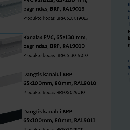
PVC kanalas, 65×100 mm,
E
pagrindas, BRP, RAL9016
G
1
Produkto kodas: BRP6510019016
|
Kanalas PVC, 65×130 mm,
pagrindas, BRP, RAL9010
Produkto kodas: BRP6513019010
E
G
1
Dangtis kanalui BRP
|
65x100mm, 80mm, RAL9010
Produkto kodas: BRP08029010
i
Dangtis kanalui BRP
E
65x100mm, 80mm, RAL9011
G
Produkto kodas: BRP08029011