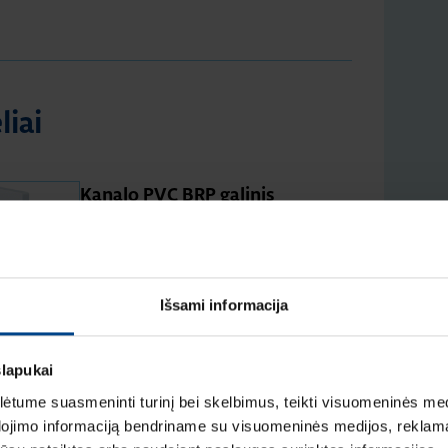
liai
Kanalo PVC BRP galinis
dangtelis, 65X100 mm,
RAL9016
Produkto kodas: BRP6510069016
Išsami informacija
Galinis dangtelis, 65×100 mm,
slapukai
BRP, RAL7035
tume suasmeninti turinį bei skelbimus, teikti visuomeninės medij
Produkto kodas: BRP6510067035
dojimo informaciją bendriname su visuomeninės medijos, reklamav