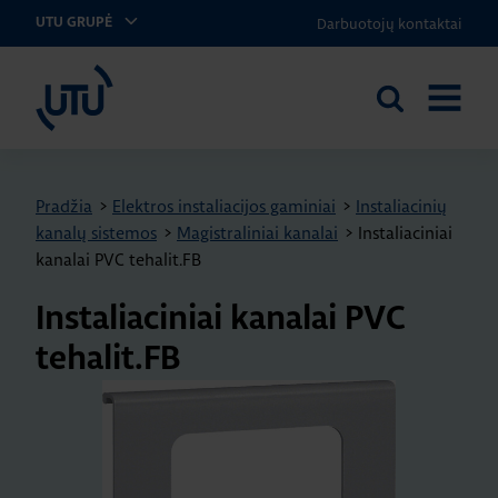
Darbuotojų kontaktai
UTU GRUPĖ
UTU Lithuania
Ieškoti
ATIDARY
svetainėje
MENIU
Pradžia
>
Elektros instaliacijos gaminiai
>
Instaliacinių
kanalų sistemos
>
Magistraliniai kanalai
>
Instaliaciniai
kanalai PVC tehalit.FB
Instaliaciniai kanalai PVC
tehalit.FB