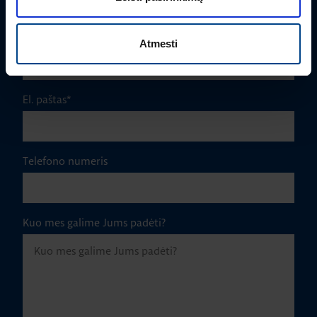
Įmonė
Atmesti
El. paštas
*
Telefono numeris
Kuo mes galime Jums padėti?