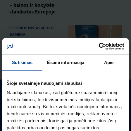
– kainos ir kokybės
standartas Europoje
ELEKTROS INSTALIACIJOS
GAMINIAI
16.12.2025
Skaitymo laikas: 1 min
Naujas HAGER
instaliacinių kanalų ir
Sutikimas
Išsami informacija
Apie
RODYTI DAUGIAU STRAIPSNIŲ
jų sistemų katalogas
Šioje svetainėje naudojami slapukai
ELEKTROS INSTALIACIJOS
GAMINIAI
RENGINIAI
Naudojame slapukus, kad galėtume suasmeninti turinį
Turite klausimų? Susisiekite
16.9.2025
bei skelbimus, teikti visuomeninės medijos funkcijas ir
Skaitymo laikas: 1 min
analizuoti srautą. Be to, svetainės naudojimo informaciją
Mielai atsakysime į Jums aktualius klausimus.
HAGER elektros
bendriname su visuomeninės medijos, reklamavimo ir
instaliacija ARCHzona
analizės partneriais, kurie gali ją pridėti prie kitos jūsų
2025 parodoje
pateiktos arba naudojant paslaugas surinktos