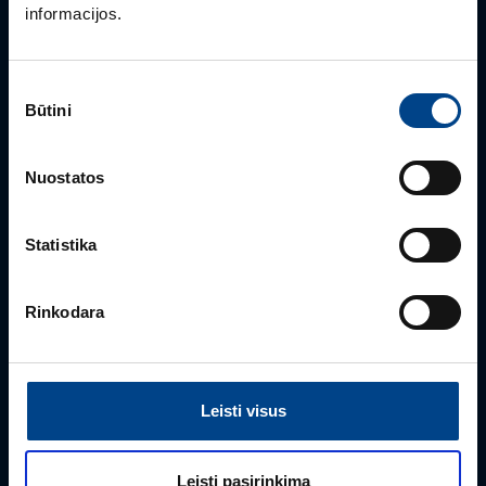
informacijos.
ŽIŪRĖTI VISUS STRAIPSNIUS
Sutikimo
Būtini
pasirinkimas
Nuostatos
PRODUKTO VADOVĖ
Snieguolė Virkietytė
Statistika
+370 687 26 868
snieguole.virkietyte@utugroup.com
Rinkodara
Vardas
*
Leisti visus
Pavardė
*
Leisti pasirinkimą