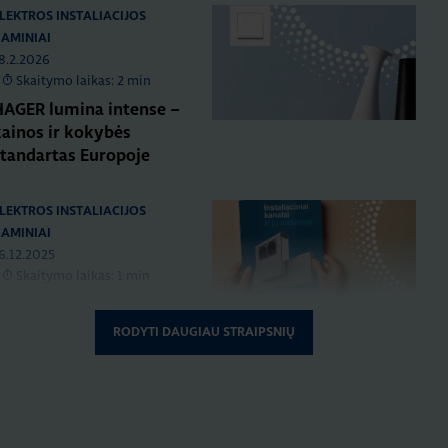
LEKTROS INSTALIACIJOS
AMINIAI
8.2.2026
Skaitymo laikas: 2 min
HAGER lumina intense –
kainos ir kokybės
standartas Europoje
LEKTROS INSTALIACIJOS
AMINIAI
6.12.2025
Skaitymo laikas: 1 min
Naujas HAGER
nstaliacinių kanalų ir jų
RODYTI DAUGIAU STRAIPSNIŲ
sistemų katalogas
LEKTROS INSTALIACIJOS
AMINIAI
RENGINIAI