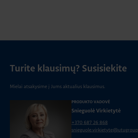
Turite klausimų? Susisiekite
Mielai atsakysime į Jums aktualius klausimus.
PRODUKTO VADOVĖ
Snieguolė Virkietytė
+370 687 26 868
snieguole.virkietyte@utugrou