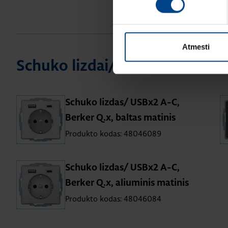
Atmesti
Schuko lizdai/ USBx2 A-C, Ber
Schuko lizdas/ USBx2 A-C,
Berker Q.x, baltas matinis
Produkto kodas: 48046089
Schuko lizdas/ USBx2 A-C,
Berker Q.x, aliuminis matinis
Produkto kodas: 48046084