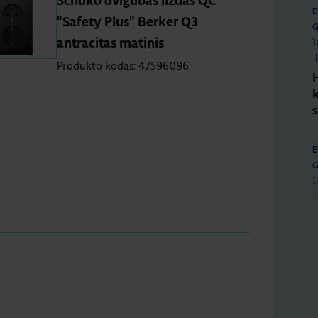
Schuko dvigubas lizdas QC
E
"Safety Plus" Berker Q3
G
1
antracitas matinis
|
Produkto kodas: 47596096
E
G
1
|
i
E
G