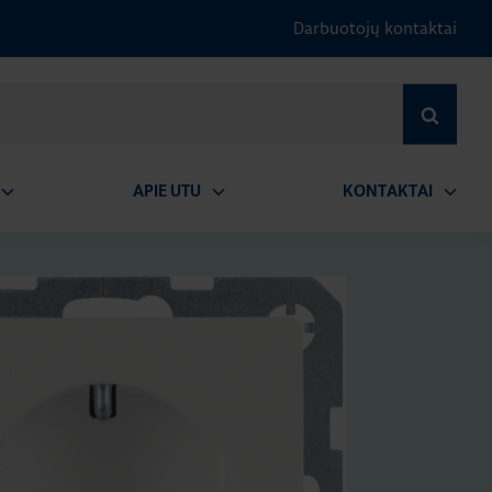
Darbuotojų kontaktai
IEŠKOTI
APIE UTU
KONTAKTAI
tidaryti
Atidaryti
Atidary
submeniu
submeniu
submen