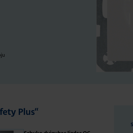
oju
fety Plus“