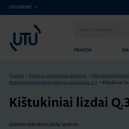
UTU GRUPĖ
UTU Lithuania
Ieškoti
svetainėje
PRADŽIA
NA
Pradžia
>
Elektros instaliacijos gaminiai
>
Potinkinė/virštinki
Potinkinė/virštinkinė elektros instaliacija Q.3
>
Kištukiniai li
Kištukiniai lizdai Q.
Galimos kištukinių lizdų spalvos: