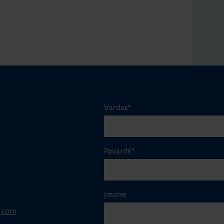
Vardas
*
Pavardė
*
Įmonė
p.com