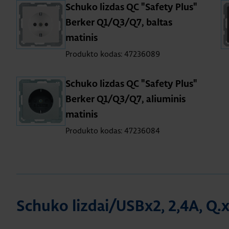
Schuko lizdas QC "Safety Plus"
Berker Q1/Q3/Q7, baltas
matinis
Produkto kodas: 47236089
Schuko lizdas QC "Safety Plus"
Berker Q1/Q3/Q7, aliuminis
matinis
Produkto kodas: 47236084
Schuko lizdai/USBx2, 2,4A, Q.