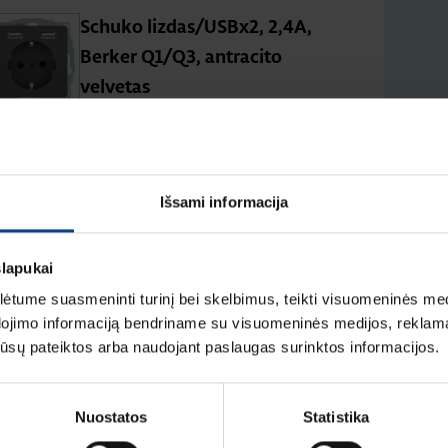
Schuko lizdas/USBx2, 2,4A,
Berker Q1/Q3, antracito
velvetas
Produkto kodas: 48036086
Išsami informacija
slapukai
tume suasmeninti turinį bei skelbimus, teikti visuomeninės medij
dojimo informaciją bendriname su visuomeninės medijos, reklamav
Schuko lizdas QC"Safety
os jūsų pateiktos arba naudojant paslaugas surinktos informacijos.
Plus"su dangteliu IP44 Berker
Q1/Q3/Q7 antracitas mat.
Nuostatos
Statistika
Produkto kodas: 47516086