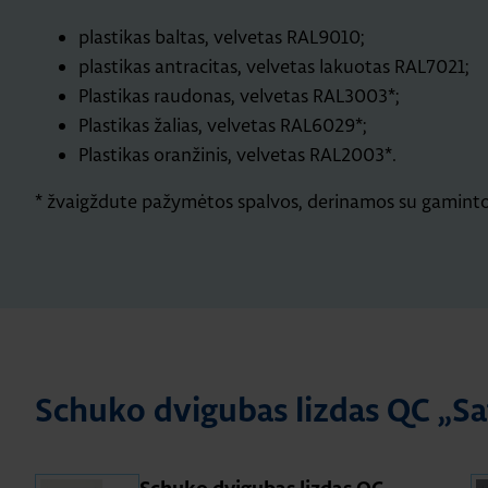
plastikas baltas, velvetas RAL9010;
plastikas antracitas, velvetas lakuotas RAL7021;
Plastikas raudonas, velvetas RAL3003*;
Plastikas žalias, velvetas RAL6029*;
Plastikas oranžinis, velvetas RAL2003*.
* žvaigždute pažymėtos spalvos, derinamos su gamint
Schuko dvigubas lizdas QC „Sa