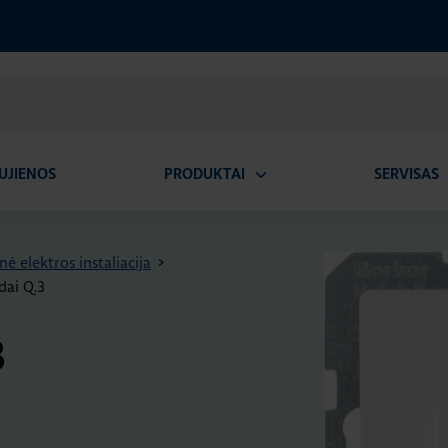
UJIENOS
PRODUKTAI
SERVISAS
Atidaryti
A
submeniu
nė elektros instaliacija
>
zdai Q.3
3