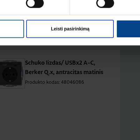
Leisti pasirinkimą
ker Q.x
Schuko lizdas/ USBx2 A-C,
Berker Q.x, antracitas matinis
Produkto kodas: 48046086