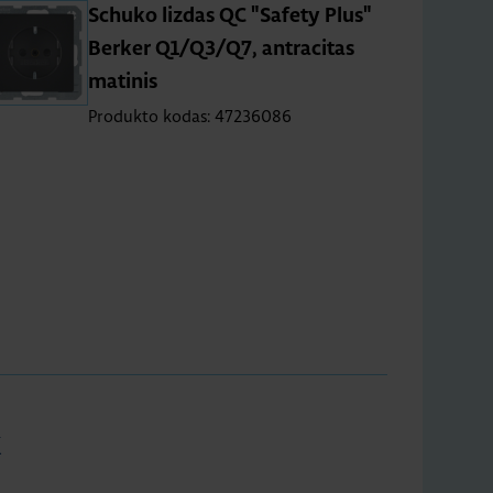
1
Schuko lizdas QC "Safety Plus"
|
Berker Q1/Q3/Q7, antracitas
matinis
Produkto kodas: 47236086
x