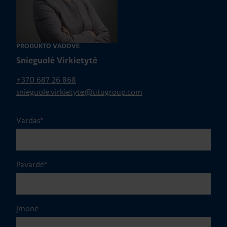
PRODUKTO VADOVĖ
Snieguolė Virkietytė
+370 687 26 868
snieguole.virkietyte@utugroup.com
Vardas
*
Pavardė
*
Įmonė