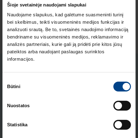
Šioje svetainėje naudojami slapukai
Produkto kodas: 186101
Naudojame slapukus, kad galėtume suasmeninti turinį
bei skelbimus, teikti visuomeninės medijos funkcijas ir
analizuoti srautą. Be to, svetainės naudojimo informaciją
bendriname su visuomeninės medijos, reklamavimo ir
analizės partneriais, kurie gali ją pridėti prie kitos jūsų
pateiktos arba naudojant paslaugas surinktos
informacijos.
STRAIPSNIAI
Sutikimo
ELEKTROS INSTALIACIJOS
Būtini
GAMINIAI
pasirinkimas
18.2.2026
Skaitymo laikas: 2 min
Nuostatos
HAGER lumina intense
– kainos ir kokybės
standartas Europoje
Statistika