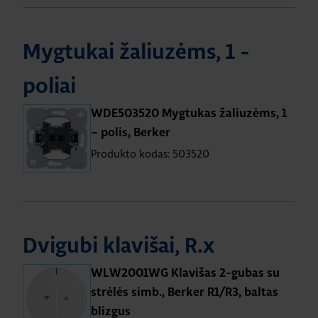
Mygtukai žaliuzėms, 1 -
poliai
WDE503520 Mygtukas žaliuzėms, 1
– polis, Berker
Produkto kodas: 503520
Dvigubi klavišai, R.x
WLW2001WG Klavišas 2-gubas su
strėlės simb., Berker R1/R3, baltas
blizgus