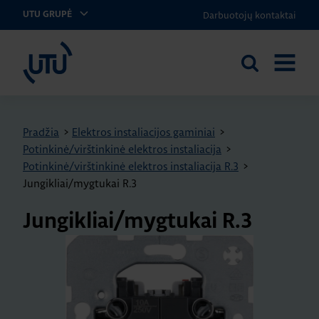
Darbuotojų kontaktai
UTU GRUPĖ
UTU Lithuania
Ieškoti
ATIDARY
svetainėje
MENIU
Pradžia
>
Elektros instaliacijos gaminiai
>
Potinkinė/virštinkinė elektros instaliacija
>
Potinkinė/virštinkinė elektros instaliacija R.3
>
Jungikliai/mygtukai R.3
Jungikliai/mygtukai R.3