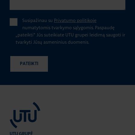
Susipažinau su
Privatumo politikoje
numatytomis tvarkymo sąlygomis.
Paspaudę
„pateikti" Jūs suteikiate UTU grupei leidimą saugoti ir
tvarkyti Jūsų asmeninius duomenis.
UTU GRUPĖ