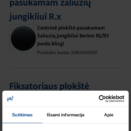
pasukamam žaliuzių
jungikliui R.x
Centrinė plokštė pasukamam
žaliuzių jungikliui Berker R1/R3
juoda blizgi
Produkto kodas: 1080204500
Fiksatoriaus plokštė
žaliuziniams jungikliams
WLA6600 Fiksatoriaus plokštė
Sutikimas
Išsami informacija
Apie
žaliuziniams jungikliams,
R1/R3/1930/R.Classic